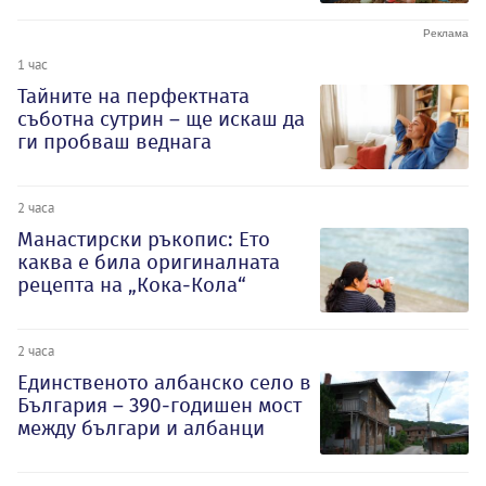
1 час
Тайните на перфектната
съботна сутрин – ще искаш да
ги пробваш веднага
2 часа
Манастирски ръкопис: Ето
каква е била оригиналната
рецепта на „Кока-Кола“
2 часа
Единственото албанско село в
България – 390-годишен мост
между българи и албанци