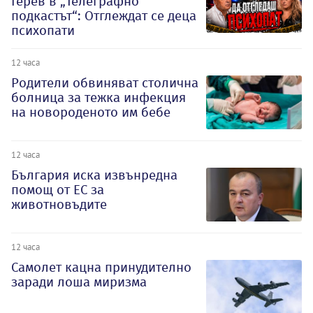
Герев в „Телеграфно
подкастът“: Отглеждат се деца
психопати
12 часа
Родители обвиняват столична
болница за тежка инфекция
на новороденото им бебе
12 часа
България иска извънредна
помощ от ЕС за
животновъдите
12 часа
Самолет кацна принудително
заради лоша миризма