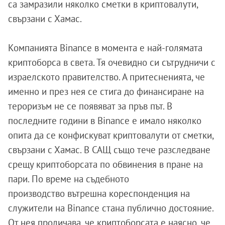
са замразили няколко сметки в криптовалути,
свързани с Хамас.
Компанията Binance в момента е най-голямата
криптоборса в света. Тя очевидно си сътрудничи с
израелското правителство. А притесненията, че
именно и през нея се стига до финансиране на
тероризъм не се появяват за пръв път. В
последните години в Binance е имало няколко
опита да се конфискуват криптовалути от сметки,
свързани с Хамас. В САЩ също тече разследване
срещу криптоборсата по обвинения в пране на
пари. По време на съдебното
производство вътрешна кореспонденция на
служители на Binance стана публично достояние.
От нея проличава, че криптоборсата е наясно, че