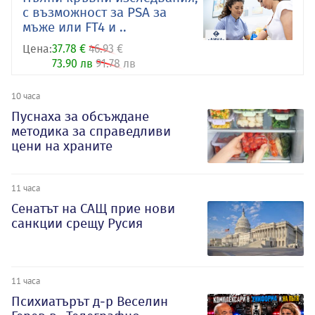
с възможност за PSA за
мъже или FT4 и ..
Цена:
37.78 €
46.93 €
73.90 лв
91.78 лв
10 часа
Пуснаха за обсъждане
методика за справедливи
цени на храните
11 часа
Сенатът на САЩ прие нови
санкции срещу Русия
11 часа
Психиатърът д-р Веселин