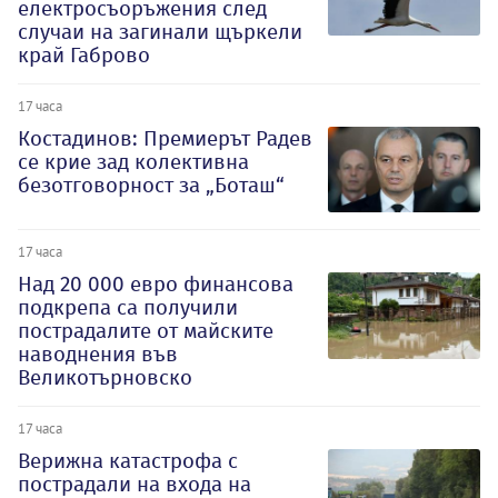
електросъоръжения след
случаи на загинали щъркели
край Габрово
17 часа
Костадинов: Премиерът Радев
се крие зад колективна
безотговорност за „Боташ“
17 часа
Над 20 000 евро финансова
подкрепа са получили
пострадалите от майските
наводнения във
Великотърновско
17 часа
Верижна катастрофа с
пострадали на входа на