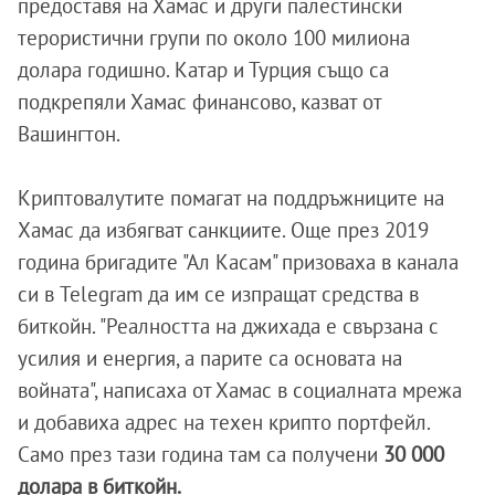
предоставя на Хамас и други палестински
терористични групи по около 100 милиона
долара годишно. Катар и Турция също са
подкрепяли Хамас финансово, казват от
Вашингтон.
Криптовалутите помагат на поддръжниците на
Хамас да избягват санкциите. Още през 2019
година бригадите "Ал Касам" призоваха в канала
си в Telegram да им се изпращат средства в
биткойн. "Реалността на джихада е свързана с
усилия и енергия, а парите са основата на
войната", написаха от Хамас в социалната мрежа
и добавиха адрес на техен крипто портфейл.
Само през тази година там са получени
30 000
долара в биткойн.