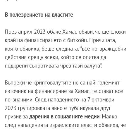
В полезрението на властите
През април 2023 обаче Хамас обяви, че ще сложи
край на финансирането с биткойн. Причината,
която обявиха, беше следната: "все по-враждебни
действия срещу всеки, който се опитва да
подкрепи съпротивата чрез тази валута".
Въпреки че криптовалутите не са най-големият
източник на финансиране за Хамас, те стават все
по-значими. След нападението на 7 октомври
2023 групировката явно е публикувала друг
призив за
дарения в социалните медии
. Малко
след нападенията израелските власти обявиха, че