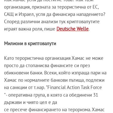
организация, призната за терористична от ЕС,
САЩ и Израел, успя да финансира нападението?
Според различни анализи тук криптовалутите
играят важна роля, пише
Deutsche Welle
.
Милиони в криптовалути
Като терористична организация Хамас не може
просто да стопанисва финансите си през
обикновени банки. Всеки, който изпраща пари на
Хамас по нормалните банкови пътища, подлежи
на санкции от т.нар. "Financial Action Task Force
" - оперативна група, в която са обединени 31
държави и чиято цел е да
се пресече финансирането на тероризма. Хамас