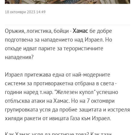
18 октомври 2023 14:49
Оръжия, логистика, бойци -
Хамас
бе добре
подготвена за нападението над Израел. Но
откъде идват парите за терористичните
нападения?
Израел притежава една от най-модерните
системи за противоракетна отбрана в света -
години наред т.нар. "Железен купол" успешно
отблъсква атаки на Хамас. Но на 7 октомври
групировката успя да пробие защитата и изстреля
хиляди ракети от ивицата Газа към Израел.
Как Хамас успя да постигне това? Как тази