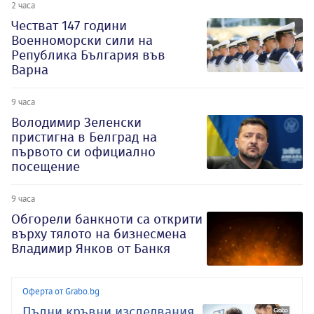
2 часа
Честват 147 години
Военноморски сили на
Република България във
Варна
9 часа
Володимир Зеленски
пристигна в Белград на
първото си официално
посещение
9 часа
Обгорели банкноти са открити
върху тялото на бизнесмена
Владимир Янков от Банкя
Оферта от Grabo.bg
Пълни кръвни изследвания,