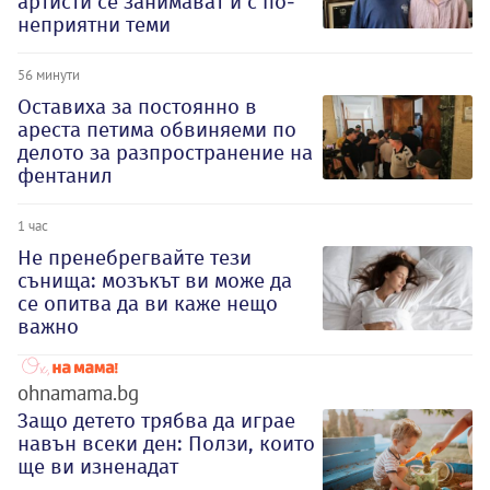
артисти се занимават и с по-
неприятни теми
56 минути
Оставиха за постоянно в
ареста петима обвиняеми по
делото за разпространение на
фентанил
1 час
Не пренебрегвайте тези
сънища: мозъкът ви може да
се опитва да ви каже нещо
важно
ohnamama.bg
Защо детето трябва да играе
навън всеки ден: Ползи, които
ще ви изненадат