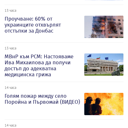
13 часа
Проучване: 60% от
украинците отхвърлят
отстъпки за Донбас
13 часа
МВнР към РСМ: Настояваме
Ива Михаилова да получи
достъп до адекватна
медицинска грижа
14 часа
Голям пожар между село
Поройна и Първомай (ВИДЕО)
14 часа