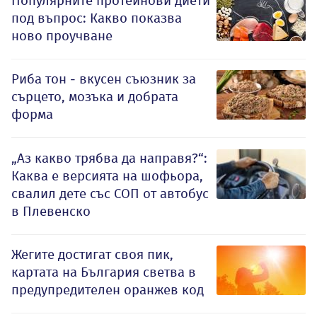
Популярните протеинови диети
под въпрос: Какво показва
ново проучване
Риба тон - вкусен съюзник за
сърцето, мозъка и добрата
форма
„Аз какво трябва да направя?“:
Каква е версията на шофьора,
свалил дете със СОП от автобус
в Плевенско
Жегите достигат своя пик,
картата на България светва в
предупредителен оранжев код