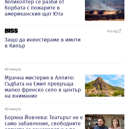
Хеликоптер се разби от
борбата с пожарите в
американския щат Юта
biss.bg
Защо да инвестираме в имоти
в Кипър
40 минути
Мрачна мистерия в Алпите:
Съдбата на Емил превръща
малко френско село в център
на внимание
40 минути
Боряна Йовчева: Театърът не е
само забавление, свободните