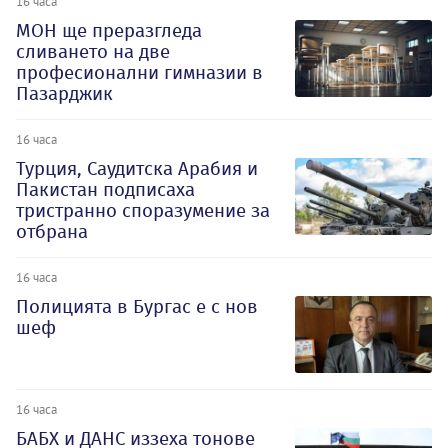
16 часа
МОН ще преразгледа
сливането на две
професионални гимназии в
Пазарджик
16 часа
Турция, Саудитска Арабия и
Пакистан подписаха
тристранно споразумение за
отбрана
16 часа
Полицията в Бургас е с нов
шеф
16 часа
БАБХ и ДАНС иззеха тонове