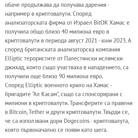
обаче продължава да получава дарения -
например в криптовалути.
Според
анализаторската фирма от Израел BitOK Хамас е
получила общо близо 40 милиона евро в
криптовалути в периода август 2021 - юни 2023. А
според британската анализаторска компания
Elliptic терористите от Палестински ислямски
джихад, които също участваха в нападението, са
получили още близо 90 милиона евро.
Според Elliptic военното крило на Хамас -
бригадите "Ал Касам", също са спонсорирани с
милиони в криптовалути. Трансферите са правени
в Bitcoin, Tether и други криптовалути. Твърди се,
че са използвани дори Dogecoins - криптовалута,
която първоначално се появи като шега.