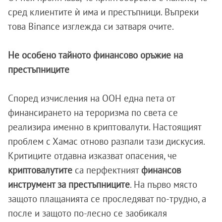
сред клиентите ѝ има и престъпници. Въпреки
това Binance изглежда си затваря очите.
Не особено тайното финансово оръжие на
престъпниците
Според изчисления на ООН една пета от
финансирането на тероризма по света се
реализира именно в криптовалути. Настоящият
проблем с Хамас отново разпали тази дискусия.
Критиците отдавна изказват опасения, че
криптовалутите
са перфектният
финансов
инструмент за престъпниците
. На първо място
защото плащанията се проследяват по-трудно, а
после и защото по-лесно се заобикаля