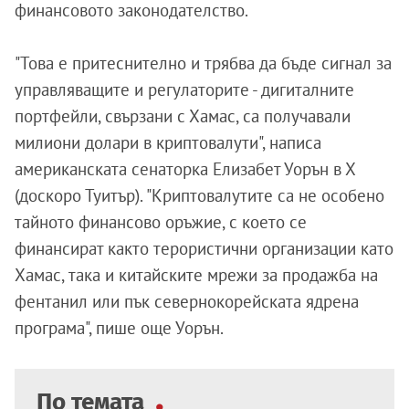
финансовото законодателство.
"Това е притеснително и трябва да бъде сигнал за
управляващите и регулаторите - дигиталните
портфейли, свързани с Хамас, са получавали
милиони долари в криптовалути", написа
американската сенаторка Елизабет Уорън в Х
(доскоро Туитър). "Криптовалутите са не особено
тайното финансово оръжие, с което се
финансират както терористични организации като
Хамас, така и китайските мрежи за продажба на
фентанил или пък севернокорейската ядрена
програма", пише още Уорън.
По темата