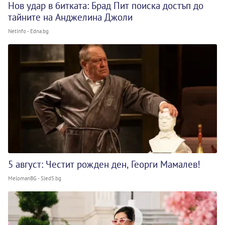
Нов удар в битката: Брад Пит поиска достъп до
тайните на Анджелина Джоли
NetInfo - Edna.bg
5 август: Честит рожден ден, Георги Мамалев!
MelomanBG - Sled5.bg