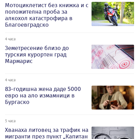
Мотоциклетист без книжка и с
положителна проба за
алкохол катастрофира в
Благоевградско
4 часа
Земетресение близо до
турския курортен град
Мармарис
4 часа
83-годишна жена даде 5000
евро на ало измамници в
Бургаско
5 часа
Хванаха литовец за трафик на
мигранти през пункт „Капитан