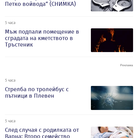
Петко войвода“ (СНИМКА)
5 часа
Мъж подпали помещение в
сградата на кметството в
Тръстеник
5 часа
Стрелба по тролейбус с
пътници в Плевен
5 часа
След случая с родилката от
Варна: Второ семейство