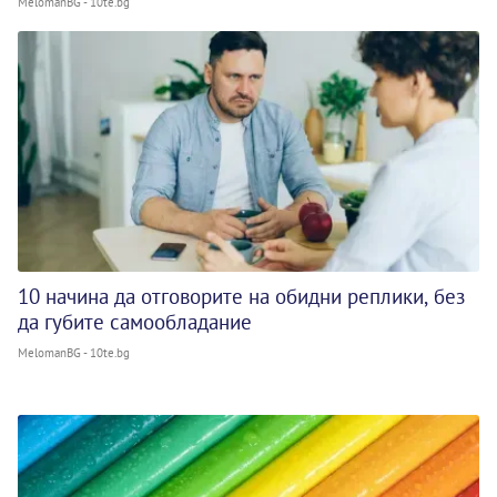
MelomanBG - 10te.bg
10 начина да отговорите на обидни реплики, без
да губите самообладание
MelomanBG - 10te.bg