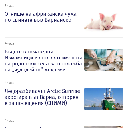
3 часа
Огнище на африканска чума
по свинете във Варнанско
4 часа
Бъдете внимателни:
Измамници използват имената
на родопски села за продажба
на „чудодейни“ мехлеми
4 часа
Ледоразбивачът Arctic Sunrise
акостира във Варна, отворен
е за посещения (СНИМИ)
4 часа