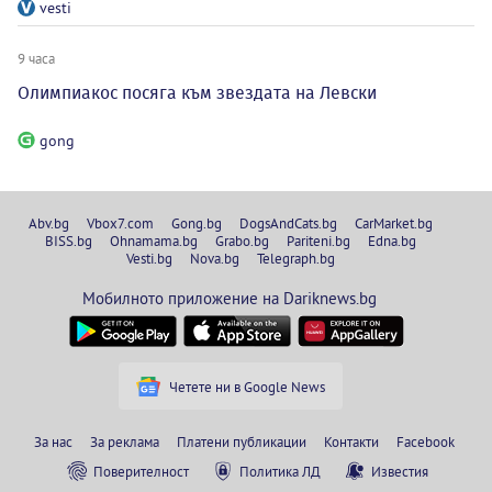
vesti
9 часа
Олимпиакос посяга към звездата на Левски
gong
Abv.bg
Vbox7.com
Gong.bg
DogsAndCats.bg
CarMarket.bg
BISS.bg
Ohnamama.bg
Grabo.bg
Pariteni.bg
Edna.bg
Vesti.bg
Nova.bg
Telegraph.bg
Мобилното приложение на Dariknews.bg
Четете ни в Google News
За нас
За реклама
Платени публикации
Контакти
Facebook
Поверителност
Политика ЛД
Известия