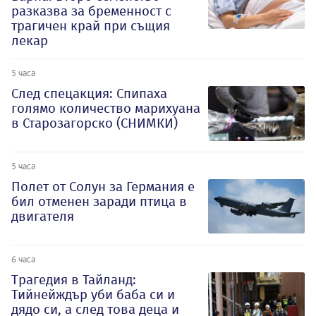
разказва за бременност с
трагичен край при същия
лекар
5 часа
След спецакция: Спипаха
голямо количество марихуана
в Старозагорско (СНИМКИ)
5 часа
Полет от Солун за Германия е
бил отменен заради птица в
двигателя
6 часа
Трагедия в Тайланд:
Тийнейждър уби баба си и
дядо си, а след това деца и