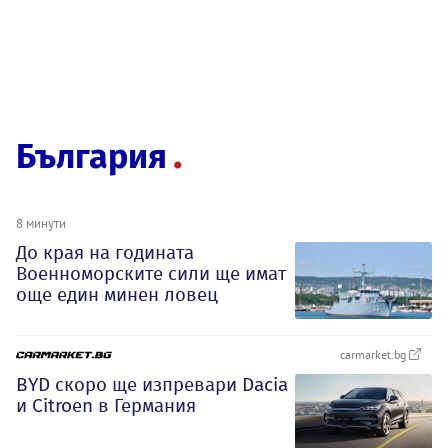
България
8 минути
До края на годината
Военноморските сили ще имат
още един минен ловец
carmarket.bg
BYD скоро ще изпревари Dacia
и Citroеn в Германия