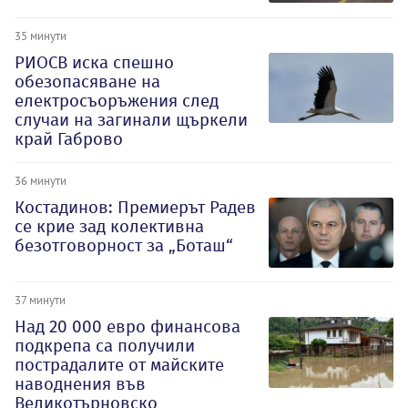
35 минути
РИОСВ иска спешно
обезопасяване на
електросъоръжения след
случаи на загинали щъркели
край Габрово
36 минути
Костадинов: Премиерът Радев
се крие зад колективна
безотговорност за „Боташ“
37 минути
Над 20 000 евро финансова
подкрепа са получили
пострадалите от майските
наводнения във
Великотърновско