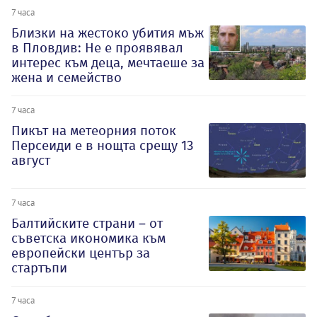
7 часа
Близки на жестоко убития мъж
в Пловдив: Не е проявявал
интерес към деца, мечтаеше за
жена и семейство
7 часа
Пикът на метеорния поток
Персеиди е в нощта срещу 13
август
7 часа
Балтийските страни – от
съветска икономика към
европейски център за
стартъпи
7 часа