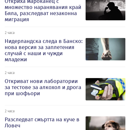
Откриха мароканец с
множество наранявания край
Бяла, разследват незаконна
миграция
2 часа
Нидерландска следа в Банско:
нова версия за заплетения
случай с наши и чужди
младежи
2 часа
Откриват нови лаборатории
за тестове за алкохол и дрога
при шофьори
2 часа
Разследват смъртта на куче в
Ловеч