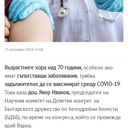
25 октомври 2024 15:08
Възрастните хора над 70 години,
особено ако
имат
съпътстващи заболявания
, трябва
задължително да се ваксинират срещу COVID-19
.
Това каза
доц. Явор Иванов,
председател на
Научния комитет на Деветия конгрес на
Българското дружество по белодробни болести
(БДББ), по време на конгреса, който се провежда
край Варна.