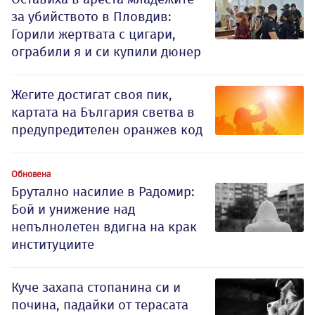
за убийството в Пловдив:
Горили жертвата с цигари,
ограбили я и си купили дюнер
Жегите достигат своя пик,
картата на България светва в
предупредителен оранжев код
Обновена
Брутално насилие в Радомир:
Бой и унижение над
непълнолетен вдигна на крак
институциите
Куче захапа стопанина си и
почина, падайки от терасата