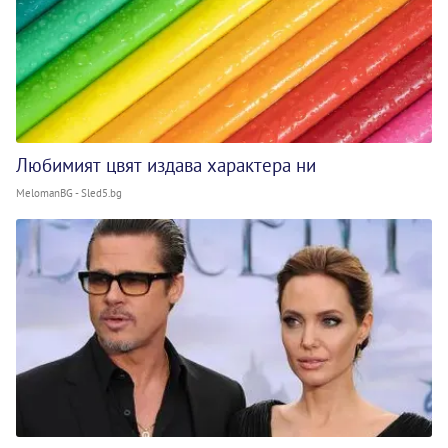
Любимият цвят издава характера ни
MelomanBG - Sled5.bg