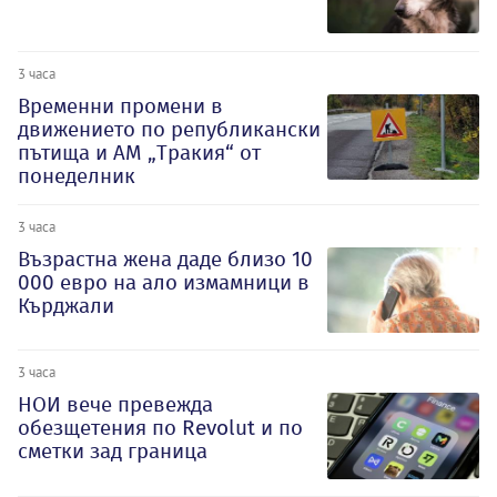
3 часа
Временни промени в
движението по републикански
пътища и АМ „Тракия“ от
понеделник
3 часа
Възрастна жена даде близо 10
000 евро на ало измамници в
Кърджали
3 часа
НОИ вече превежда
обезщетения по Revolut и по
сметки зад граница