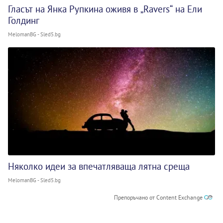
Гласът на Янка Рупкина оживя в „Ravers“ на Ели
Голдинг
MelomanBG - Sled5.bg
Няколко идеи за впечатляваща лятна среща
MelomanBG - Sled5.bg
Препоръчано от Content Exchange