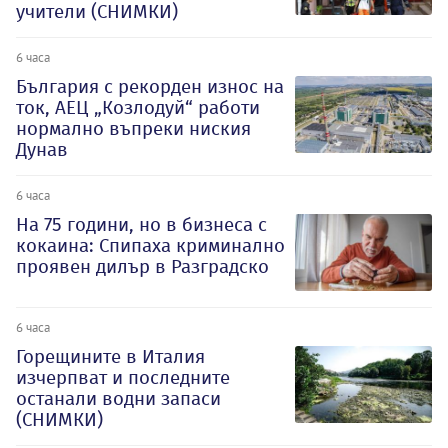
учители (СНИМКИ)
6 часа
България с рекорден износ на
ток, АЕЦ „Козлодуй“ работи
нормално въпреки ниския
Дунав
6 часа
На 75 години, но в бизнеса с
кокаина: Спипаха криминално
проявен дилър в Разградско
6 часа
Горещините в Италия
изчерпват и последните
останали водни запаси
(СНИМКИ)