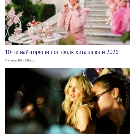
10-те най-горещи поп фолк хита за юли 2026
MelomanBG - 10te.bg