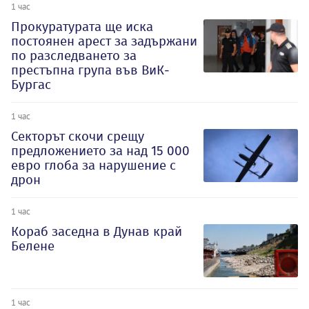
1 час
Прокуратурата ще иска
постоянен арест за задържани
по разследването за
престъпна група във ВиК-
Бургас
1 час
Секторът скочи срещу
предложението за над 15 000
евро глоба за нарушение с
дрон
1 час
Кораб заседна в Дунав край
Белене
1 час