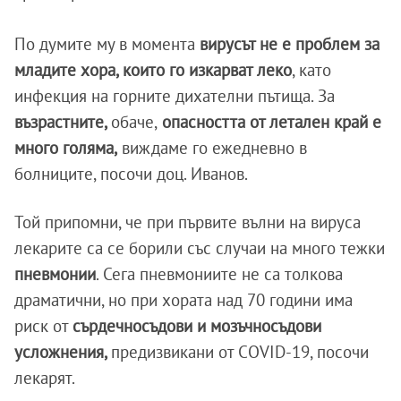
По думите му в момента
вирусът не е проблем за
младите хора, които го изкарват леко
, като
инфекция на горните дихателни пътища. За
възрастните,
обаче,
опасността от летален край е
много голяма,
виждаме го ежедневно в
болниците, посочи доц. Иванов.
Той припомни, че при първите вълни на вируса
лекарите са се борили със случаи на много тежки
пневмонии
. Сега пневмониите не са толкова
драматични, но при хората над 70 години има
риск от
сърдечносъдови и мозъчносъдови
усложнения,
предизвикани от COVID-19, посочи
лекарят.