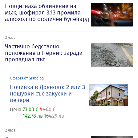
Повдигнаха обвинение на
мъж, шофирал 3,13 промила
алкохол по столичен булевард
2 часа
Частично бедствено
положение в Перник заради
пропаднал път
Оферта от Grabo.bg
Почивка в Дряново: 2 или 3
нощувки със закуски и
вечери
Цена:
73.00 €
84.00 €
142.78 лв
164.29 лв
2 часа