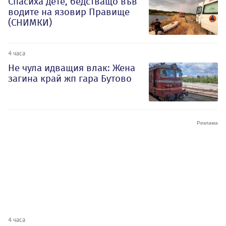
Спасиха дете, бедстващо във
водите на язовир Правище
(СНИМКИ)
4 часа
Не чула идващия влак: Жена
загина край жп гара Бутово
4 часа