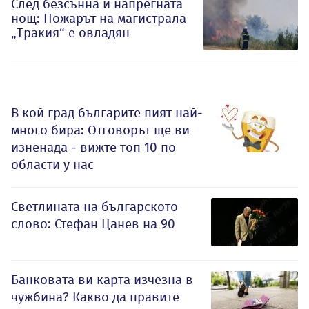
След безсънна и напрегната
нощ: Пожарът на магистрала
„Тракия“ е овладян
В кой град българите пият най-
много бира: Отговорът ще ви
изненада - вижте топ 10 по
области у нас
Светлината на българското
слово: Стефан Цанев на 90
Банковата ви карта изчезна в
чужбина? Какво да правите