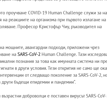
ото проучване COVID-19 Human Challenge служи за на
 на реакциите на организма при първото излагане на
боляване. Професор Кристофър Чиу, ръководител на
 на мощните, авангардни подходи, приложени чрез
учване на
SARS-CoV-2
Human Challenge. Тази изследов
икални познания за това как имунната система ни пр
тигнати в други условия. Тези открития не само ще ок
интервенции от следващо поколение за SARS-CoV-2, н
за други бъдещи епидемии и пандемии“.
и възрастни доброволци е поставен вирусът SARS-CoV-