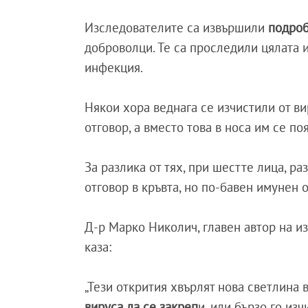
Изследователите са извършили
подроб
доброволци. Те са проследили цялата 
инфекция.
Някои хора веднага се изчистили от в
отговор, а вместо това в носа им се п
За разлика от тях, при шестте лица, р
отговор в кръвта, но по-бавен имунен о
Д-р Марко Николич, главен автор на и
каза:
„Тези открития хвърлят нова светлина
вируса да се закреп
и, или бързо го из