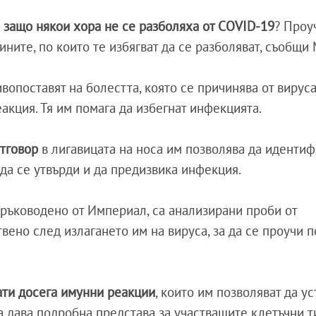
е
защо някои хора не се разболяха от COVID-19
? Проу
ите, по които те избягват да се разболяват, съобщи M
ивопоставят на болестта, която се причинява от вирус
акция. Тя им помага да избегнат инфекцията.
тговор
в лигавицата на носа им позволява да иденти
 да се утвърди и да предизвика инфекция.
 ръководено от Империал, са анализирани проби от
вено след излагането им на вируса, за да се проучи 
ати досега имунни реакции
, които им позволяват да ус
 дава подробна представа за участващите клетъчни т