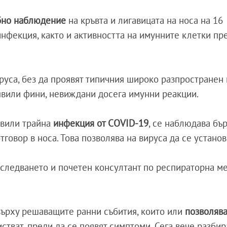
но наблюдение
на кръвта и лигавицата на носа на 16
инфекция, както и активността на имунните клетки пр
ируса, без да проявят типичния широко разпространен
оявили фини, невиждани досега имунни реакции.
азвили трайна
инфекция от COVID-19
, се наблюдава бъ
тговор в носа. Това позволява на вируса да се установ
зследването и почетен консултант по респираторна м
 върху решаващите ранни събития, които или
позволява
чистват, преди да се появят симптоми. Сега вече разби