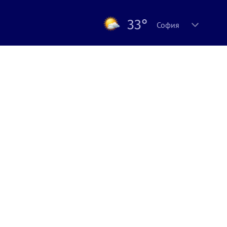
33°
София