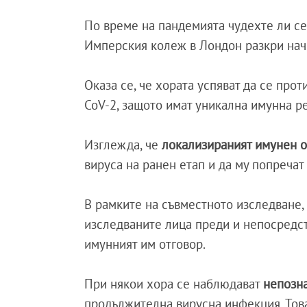
По време на пандемията чудехте ли с
Имперския колеж в Лондон разкри начин
Оказа се, че хората успяват да се прот
CoV-2, защото имат уникална имунна ре
Изглежда, че
локализираният имунен о
вируса на ранен етап и да му попречат
В рамките на съвместното изследване,
изследваните лица преди и непосредст
имунният им отговор.
При някои хора се наблюдават
непозн
продължителна вирусна инфекция. Това