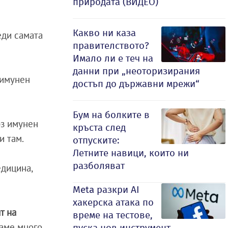
природата (ВИДЕО)
Какво ни каза
еди самата
правителството?
Имало ли е теч на
данни при „неоторизирания
 имунен
достъп до държавни мрежи“
Бум на болките в
рз имунен
кръста след
и там.
отпуските:
Летните навици, които ни
разболяват
едицина,
Meta разкри AI
хакерска атака по
т на
време на тестове,
раме много
пуска нов инструмент