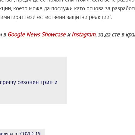
кции, което може да послужи като основа за разработ
 имитират тези естествени защитни реакции“.
и в
Google News Showcase
и
Instagram
, за да сте в кр
срещу сезонен грип и
болява от COVID-19