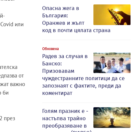
Опасна жега в
България:
й-
Оранжев и жълт
 Covid или
код в почти цялата страна
Обновена
Радев за случая в
Банско:
ателска
Призовавам
едпазва от
чуждестранните политици да се
ажат важно
запознаят с фактите, преди да
о би
коментират
Голям празник е -
2 през
настъпва трайно
преобразяване в