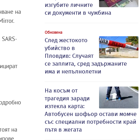
изгубите личните
чване на
си документи в чужбина
irror.
Обновена
а SARS-
След жестокото
убийство в
Пловдив: Случаят
се заплита, сред задържаните
фицират
има и непълнолетни
На косъм от
трагедия заради
подробно
изтекла карта:
Автобусен шофьор остави момче
със специални потребности край
тоят на
пътя в жегата
ипове.