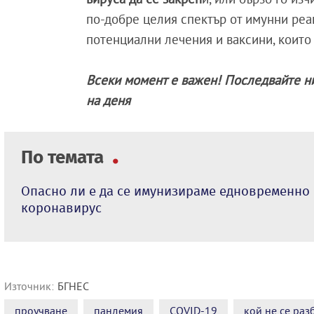
по-добре целия спектър от имунни реа
потенциални лечения и ваксини, които
Всеки момент е важен! Последвайте н
на деня
По темата
Опасно ли е да се имунизираме едновременно 
коронавирус
Източник:
БГНЕС
проучване
пандемия
COVID-19
кой не се раз