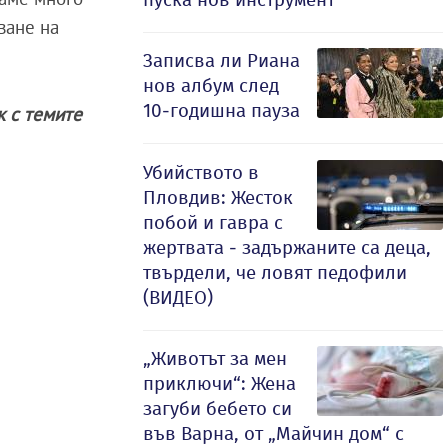
ване на
Записва ли Риана
нов албум след
10-годишна пауза
ак с темите
Убийството в
Пловдив: Жесток
побой и гавра с
жертвата - задържаните са деца,
твърдели, че ловят педофили
(ВИДЕО)
„Животът за мен
приключи“: Жена
загуби бебето си
във Варна, от „Майчин дом“ с