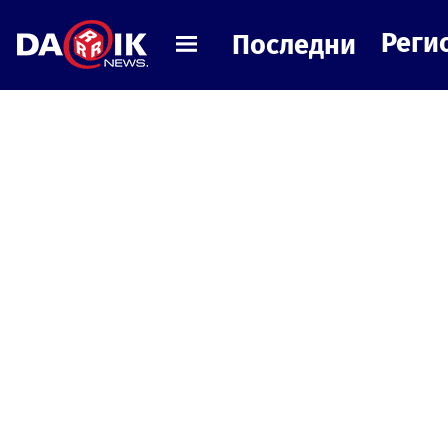
Реги
Последни