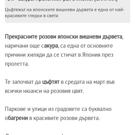
Цъфтежът на японските вишневи дървета е една от най-
красивите гледки в света
Прекрасните розови японски вишневи дървета
,
наричани още с
акура
, са една от основните
причини хиляди да се стичат в Япония през
пролетта.
Те започват да
цъфтят
в средата на март във
всички нюанси на розовия цвят.
Паркове и улици из градовете са буквално
о
багрени
в красивите розови дървета.