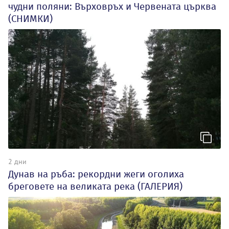
чудни поляни: Върховръх и Червената църква
(СНИМКИ)
2 дни
Дунав на ръба: рекордни жеги оголиха
бреговете на великата река (ГАЛЕРИЯ)