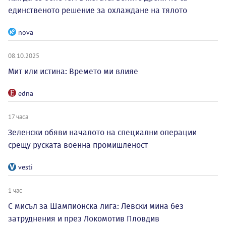
единственото решение за охлаждане на тялото
nova
08.10.2025
Мит или истина: Времето ми влияе
edna
17 часа
Зеленски обяви началото на специални операции
срещу руската военна промишленост
vesti
1 час
С мисъл за Шампионска лига: Левски мина без
затруднения и през Локомотив Пловдив