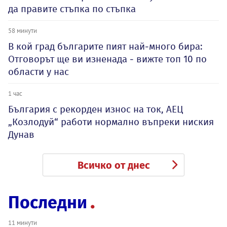
да правите стъпка по стъпка
58 минути
В кой град българите пият най-много бира:
Отговорът ще ви изненада - вижте топ 10 по
области у нас
1 час
България с рекорден износ на ток, АЕЦ
„Козлодуй“ работи нормално въпреки ниския
Дунав
Всичко от днес
Последни
11 минути