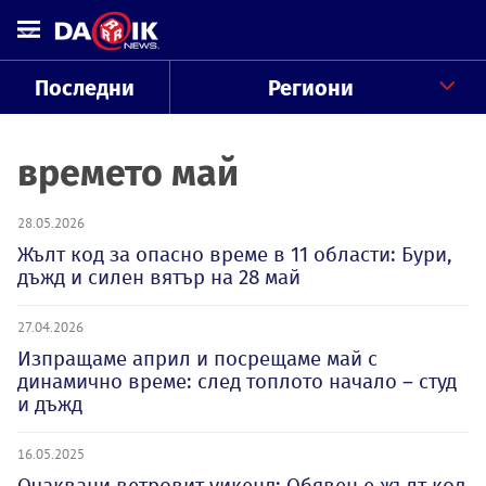
Последни
Региони
времето май
28.05.2026
Жълт код за опасно време в 11 области: Бури,
дъжд и силен вятър на 28 май
27.04.2026
Изпращаме април и посрещаме май с
динамично време: след топлото начало – студ
и дъжд
16.05.2025
Очаквани ветровит уикенд: Обявен е жълт код