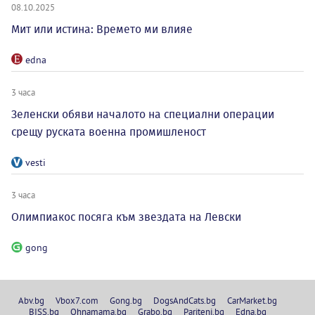
08.10.2025
Мит или истина: Времето ми влияе
edna
3 часа
Зеленски обяви началото на специални операции
срещу руската военна промишленост
vesti
3 часа
Олимпиакос посяга към звездата на Левски
gong
Abv.bg
Vbox7.com
Gong.bg
DogsAndCats.bg
CarMarket.bg
BISS.bg
Ohnamama.bg
Grabo.bg
Pariteni.bg
Edna.bg