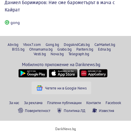
Даниел Боримиров: Ние сме барометърът в мача с
Кайрат
gong
Abv.bg
Vbox7.com
Gong.bg
DogsAndCats.bg
CarMarket.bg
BISS.bg
Ohnamama.bg
Grabo.bg
Pariteni.bg
Edna.bg
Vesti.bg
Nova.bg
Telegraph.bg
Мобилното приложение на Dariknews.bg
Четете ни в Google News
За нас
За реклама
Платени публикации
Контакти
Facebook
Поверителност
Политика ЛД
Известия
DarikNews.bg