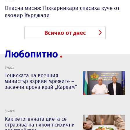
Опасна мисия: Пожарникари спасиха куче от
язовир Кърджали
Всичко от днес
Любопитно
7 часа
Тениската на военния
министър взриви мрежите –
засенчи дрона край „Кардам“
8 часа
Как кетогенната диета се
отразява на някои психични