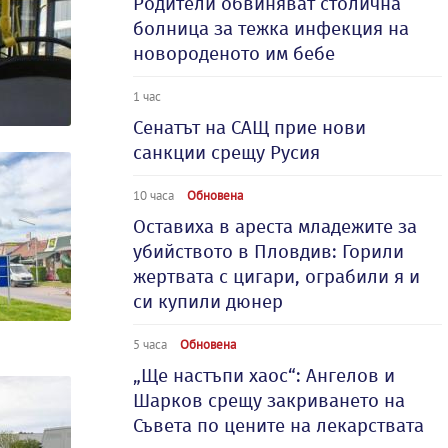
Родители обвиняват столична
болница за тежка инфекция на
новороденото им бебе
1 час
Сенатът на САЩ прие нови
санкции срещу Русия
10 часа
Обновена
Оставиха в ареста младежите за
убийството в Пловдив: Горили
жертвата с цигари, ограбили я и
си купили дюнер
5 часа
Обновена
„Ще настъпи хаос“: Ангелов и
Шарков срещу закриването на
Съвета по цените на лекарствата