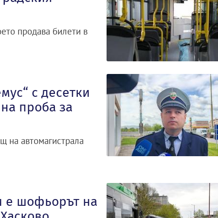
оето продава билети в
мус“ с десетки
на проба за
ощ на автомагистрала
и е шофьорът на
 Хасково