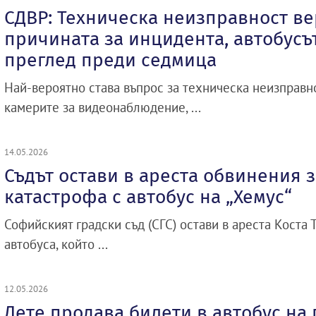
СДВР: Техническа неизправност ве
причината за инцидента, автобусъ
преглед преди седмица
Най-вероятно става въпрос за техническа неизправно
камерите за видеонаблюдение, ...
14.05.2026
Съдът остави в ареста обвинения з
катастрофа с автобус на „Хемус“
Софийският градски съд (СГС) остави в ареста Коста
автобуса, който ...
12.05.2026
Дете продава билети в автобус на