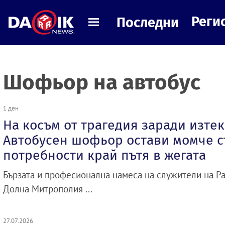
Реги
Последни
Шофьор на автобус
1 ден
На косъм от трагедия заради изтек
Автобусен шофьор остави момче с
потребности край пътя в жегата
Бързата и професионална намеса на служители на Р
Долна Митрополия ...
27.07.2026