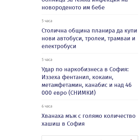
новороденото им бебе
5 часа
Столична община планира да купи
нови автобуси, тролеи, трамваи и
електробуси
5 часа
Удар по наркобизнеса в София:
Иззеха фентанил, кокаин,
метамфетамин, канабис и над 46
000 евро (СНИМКИ)
6 часа
Хванаха мъж с голямо количество
хашиш в София