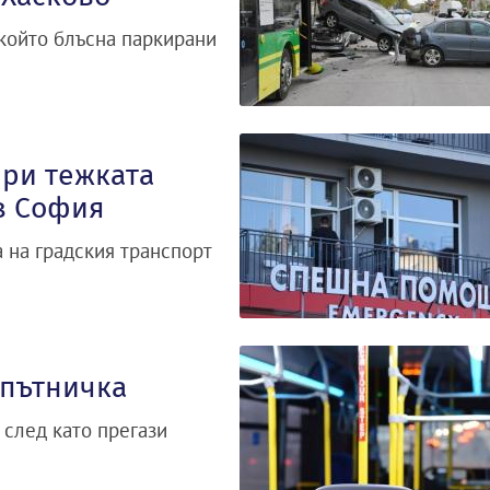
 който блъсна паркирани
при тежката
в София
 на градския транспорт
 пътничка
 след като прегази