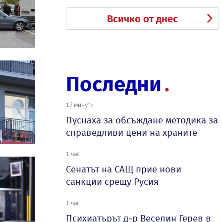
Всичко от днес
Последни
17 минути
Пуснаха за обсъждане методика за
справедливи цени на храните
1 час
Сенатът на САЩ прие нови
санкции срещу Русия
1 час
Психиатърът д-р Веселин Герев в