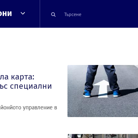
они
ла карта:
ъс специални
айонйото управление в