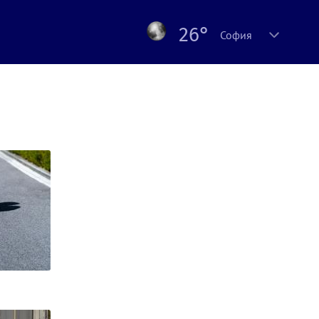
26°
София