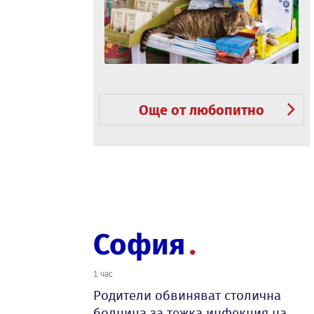
Още от любопитно
София
1 час
Родители обвиняват столична
болница за тежка инфекция на