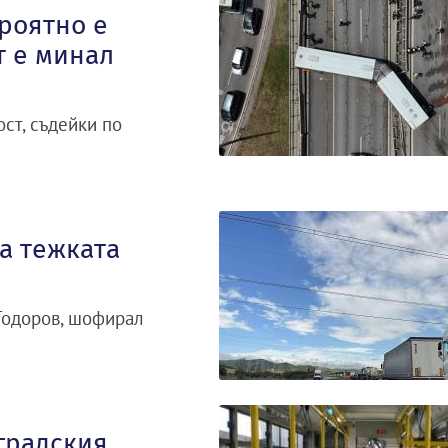
роятно е
т е минал
ст, съдейки по
а тежката
 Тодоров, шофирал
 градския