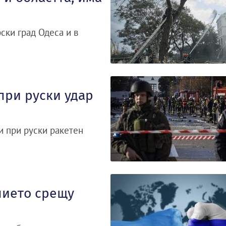
ски град Одеса и в
при руски удар
и при руски ракетен
нието срещу