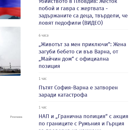
Убийството в Пловдив: Жесток
побой и гавра с жертвата -
задържаните са деца, твърдели, че
ловят педофили (ВИДЕО)
6 часа
„Животът за мен приключи“: Жена
загуби бебето си във Варна, от
„Майчин дом“ с официална
позиция
1 час
Пътят София-Варна е затворен
заради катастрофа
1 час
НАП и „Гранична полиция“ с акция
по границите с Румъния и Гърция