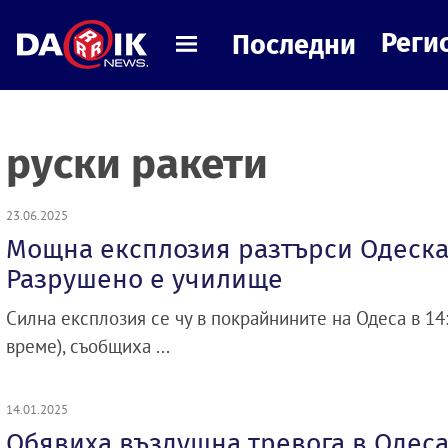
Реги
Последни
руски ракети
23.06.2025
Мощна експлозия разтърси Одеска
Разрушено е училище
Силна експлозия се чу в покрайнините на Одеса в 14:
време), съобщиха ...
14.01.2025
Обявиха въздушна тревога в Одеса