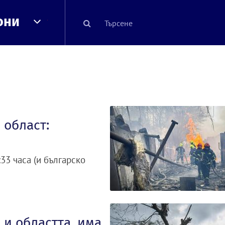
они
 област:
33 часа (и българско
 и областта, има