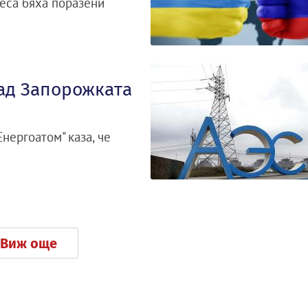
еса бяха поразени
над Запорожката
нергоатом" каза, че
Виж още