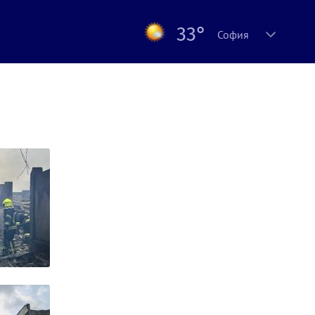
33°
София