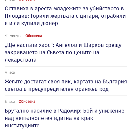
Оставиха в ареста младежите за убийството в
Пловдив: Горили жертвата с цигари, ограбили
я и си купили дюнер
41 минути
Обновена
„Ще настъпи хаос“: Ангелов и Шарков срещу
закриването на Съвета по цените на
лекарствата
4 часа
Жегите достигат своя пик, картата на България
светва в предупредителен оранжев код
6 часа
Обновена
Брутално насилие в Радомир: Бой и унижение
над непълнолетен вдигна на крак
институциите