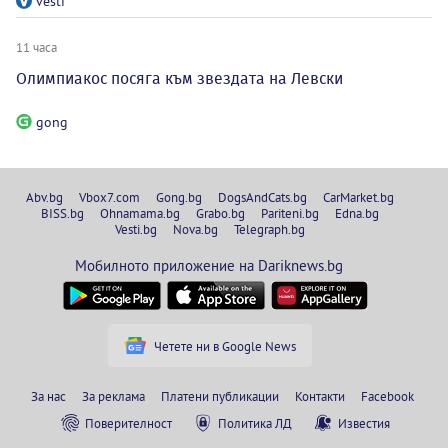
vesti
11 часа
Олимпиакос посяга към звездата на Левски
gong
Abv.bg
Vbox7.com
Gong.bg
DogsAndCats.bg
CarMarket.bg
BISS.bg
Ohnamama.bg
Grabo.bg
Pariteni.bg
Edna.bg
Vesti.bg
Nova.bg
Telegraph.bg
Мобилното приложение на Dariknews.bg
Четете ни в Google News
За нас
За реклама
Платени публикации
Контакти
Facebook
Поверителност
Политика ЛД
Известия