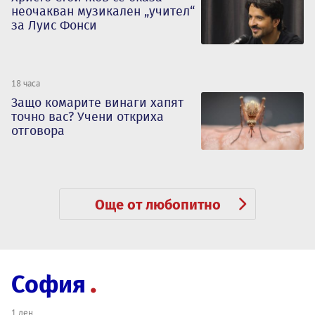
неочакван музикален „учител“
за Луис Фонси
18 часа
Защо комарите винаги хапят
точно вас? Учени откриха
отговора
Още от любопитно
София
1 ден