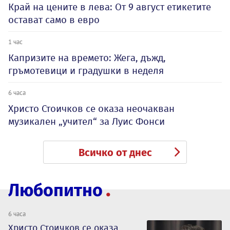
Край на цените в лева: От 9 август етикетите
остават само в евро
1 час
Капризите на времето: Жега, дъжд,
гръмотевици и градушки в неделя
6 часа
Христо Стоичков се оказа неочакван
музикален „учител“ за Луис Фонси
Всичко от днес
Любопитно
6 часа
Христо Стоичков се оказа