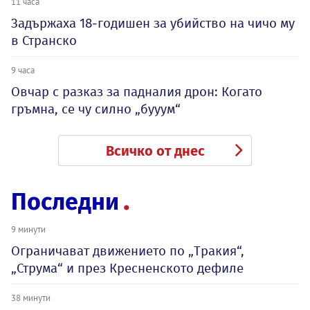
11 часа
Задържаха 18-годишен за убийство на чичо му
в Странско
9 часа
Овчар с разказ за падналия дрон: Когато
гръмна, се чу силно „бууум“
Всичко от днес
Последни
9 минути
Ограничават движението по „Тракия“,
„Струма“ и през Кресненското дефиле
38 минути