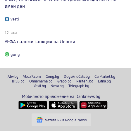
имен ден
vesti
12 часа
УЕФА наложи санкция на Левски
gong
Abv.bg
Vbox7.com
Gong.bg
DogsAndCats.bg
CarMarket.bg
BISS.bg
Ohnamama.bg
Grabo.bg
Pariteni.bg
Edna.bg
Vesti.bg
Nova.bg
Telegraph.bg
Мобилното приложение на Dariknews.bg
Четете ни в Google News