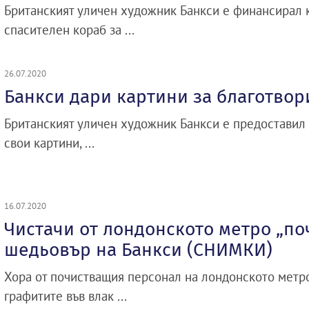
Британският уличен художник Банкси е финансирал 
спасителен кораб за ...
26.07.2020
Банкси дари картини за благотвор
Британският уличен художник Банкси е предоставил 
свои картини, ...
16.07.2020
Чистачи от лондонското метро „по
шедьовър на Банкси (СНИМКИ)
Хора от почистващия персонал на лондонското метро
графитите във влак ...