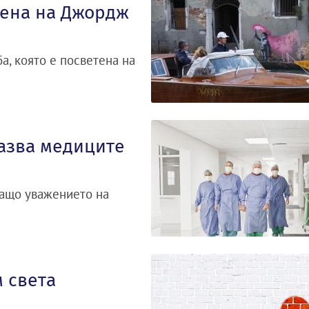
тена на Джордж
а, която е посветена на
азва медиците
ващо уважението на
 света