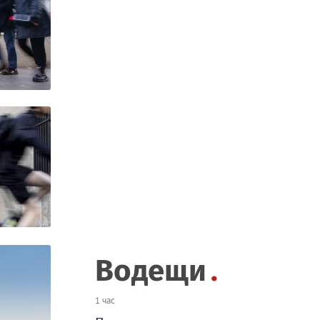
Водещи
1 час