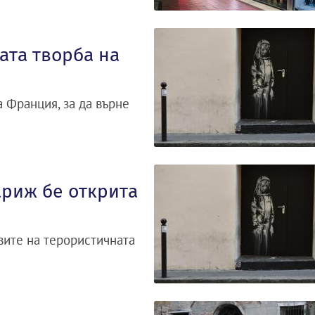
ата творба на
 Франция, за да върне
ариж бе открита
вите на терористичната