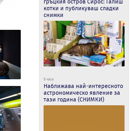
гръцкия остров Сирос: Галиш
котки и публикуваш сладки
снимки
8 часа
Наближава най-интересното
астрономическо явление за
тази година (СНИМКИ)