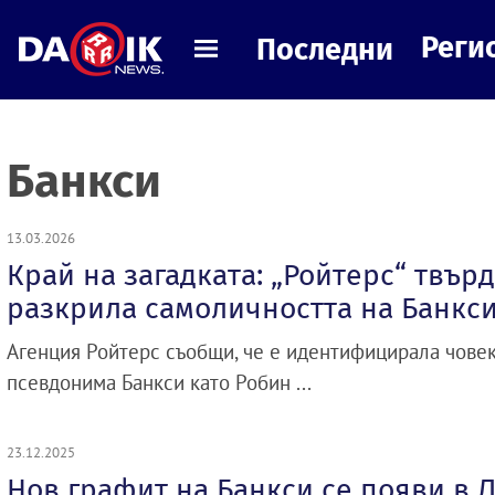
Реги
Последни
Банкси
13.03.2026
Край на загадката: „Ройтерс“ твърд
разкрила самоличността на Банкс
Агенция Ройтерс съобщи, че е идентифицирала човек
псевдонима Банкси като Робин ...
23.12.2025
Нов графит на Банкси се появи в 