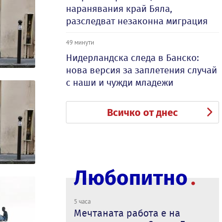
наранявания край Бяла,
разследват незаконна миграция
49 минути
Нидерландска следа в Банско:
нова версия за заплетения случай
с наши и чужди младежи
Всичко от днес
Любопитно
5 часа
Мечтаната работа е на