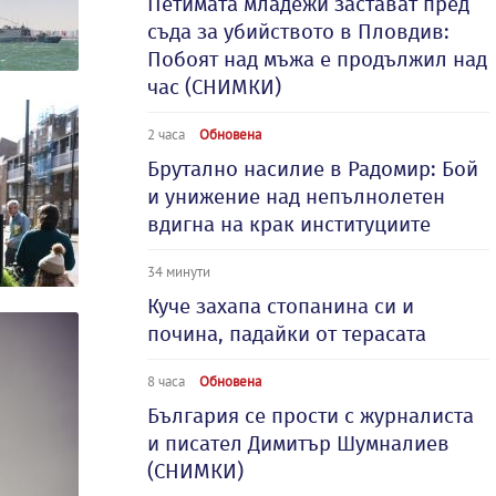
Петимата младежи застават пред
съда за убийството в Пловдив:
Побоят над мъжа е продължил над
час (СНИМКИ)
2 часа
Обновена
Брутално насилие в Радомир: Бой
и унижение над непълнолетен
вдигна на крак институциите
34 минути
Куче захапа стопанина си и
почина, падайки от терасата
8 часа
Обновена
България се прости с журналиста
и писател Димитър Шумналиев
(СНИМКИ)