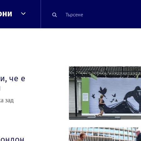
они
и, че е
и
а зад
Лондон