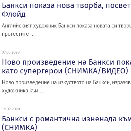
Банкси показа нова творба, посве
Флойд
Английският художник Банкси показа новата си творб
протестите ...
07.05.2020
Ново произведение на Банкси пок
като супергерои (СНИМКА/ВИДЕО)
Ново произведение на изкуството на Банкси, изразя
художника към ...
14.02.2020
Банкси с романтична изненада към
(СНИМКА)