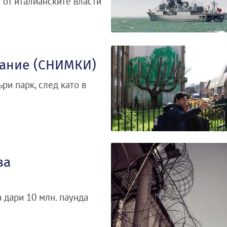
 от италианските власти
лание (СНИМКИ)
ри парк, след като в
за
 дари 10 млн. паунда