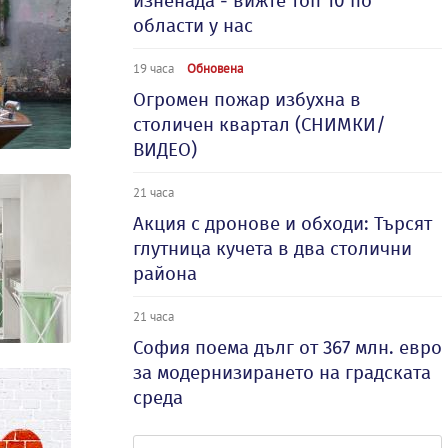
изненада - вижте топ 10 по
области у нас
19 часа
Обновена
Огромен пожар избухна в
столичен квартал (СНИМКИ/
ВИДЕО)
21 часа
Акция с дронове и обходи: Търсят
глутница кучета в два столични
района
21 часа
София поема дълг от 367 млн. евро
за модернизирането на градската
среда