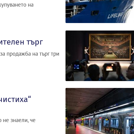
купуването на
ителен търг
за продажба на търг три
чистиха“
 не знаели, че