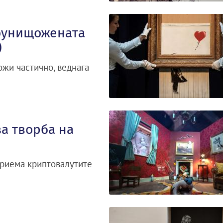
моунищожената
)
ожи частично, веднага
за творба на
приема криптовалутите