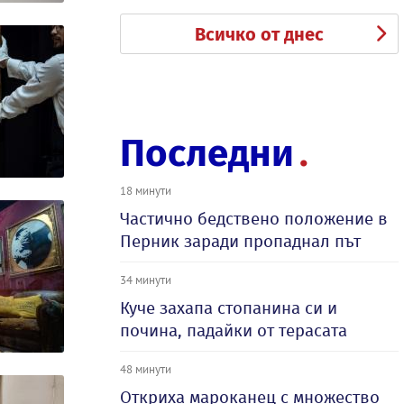
Всичко от днес
Последни
18 минути
Частично бедствено положение в
Перник заради пропаднал път
34 минути
Куче захапа стопанина си и
почина, падайки от терасата
48 минути
Откриха мароканец с множество