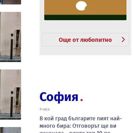
Още от любопитно
София
4 часа
В кой град българите пият най-
много бира: Отговорът ще ви