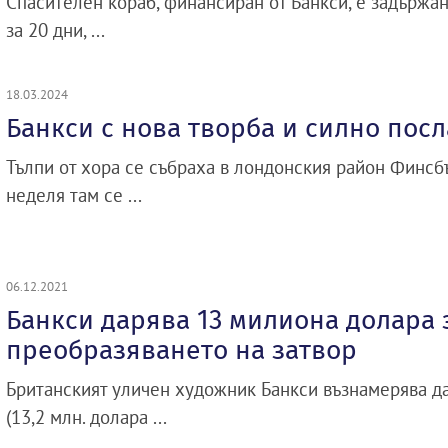
Спасителен кораб, финансиран от Банкси, е задържан
за 20 дни, ...
18.03.2024
Банкси с нова творба и силно пос
Тълпи от хора се събраха в лондонския район Финсбъ
неделя там се ...
06.12.2021
Банкси дарява 13 милиона долара 
преобразяването на затвор
Британският уличен художник Банкси възнамерява да
(13,2 млн. долара ...