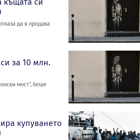
а къщата си
и
отказа да я продава
си за 10 млн.
онски мост", беше
ира купуването
и