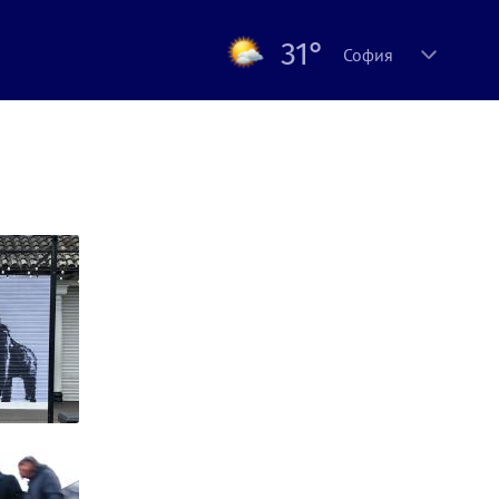
31°
София