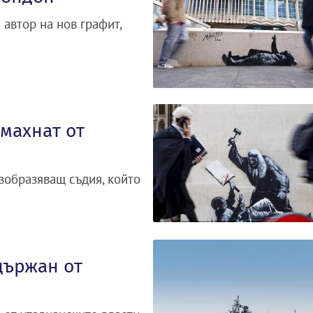
автор на нов графит,
махнат от
зобразяващ съдия, който
държан от