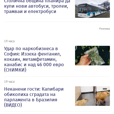
Столична община планира да
купи нови автобуси, тролеи,
трамваи и електробуси
19 часа
Удар по наркобизнеса в
София: Иззеха фентанил,
кокаин, метамфетамин,
канабис и над 46 000 евро
(СНИМКИ)
19 часа
Неканени гости: Капибари
обиколиха сградата на
парламента в Бразилия
(ВИДЕО)