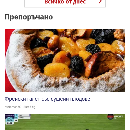
Всичко от днес
Препоръчано
Френски галет със сушени плодове
MelomanBG - Sled5.bg