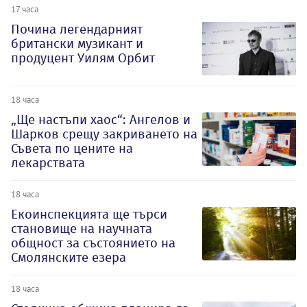
17 часа
Почина легендарният
британски музикант и
продуцент Уилям Орбит
18 часа
„Ще настъпи хаос“: Ангелов и
Шарков срещу закриването на
Съвета по цените на
лекарствата
18 часа
Екоинспекцията ще търси
становище на научната
общност за състоянието на
Смолянските езера
18 часа