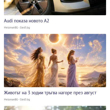
Audi показа новото A2
MelomanBG - Sled5.bg
Животът на 3 зодии тръгва нагоре през август
MelomanBG - Sled5.bg