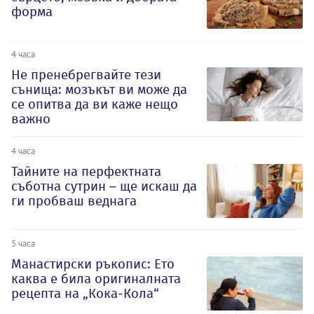
форма
4 часа
Не пренебрегвайте тези
сънища: мозъкът ви може да
се опитва да ви каже нещо
важно
4 часа
Тайните на перфектната
съботна сутрин – ще искаш да
ги пробваш веднага
5 часа
Манастирски ръкопис: Ето
каква е била оригиналната
рецепта на „Кока-Кола“