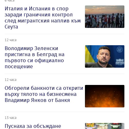
6 часа
Италия и Испания в спор
заради граничния контрол
след мигрантския наплив към
Сеута
12 часа
Володимир Зеленски
пристигна в Белград на
първото си официално
посещение
12 часа
Обгорели банкноти са открити
върху тялото на бизнесмена
Владимир Янков от Банкя
13 часа
Пуснаха за обсъждане