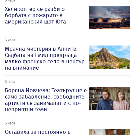
Хеликоптер се разби от
борбата с пожарите в
американския щат Юта
3 часа
Мрачна мистерия в Алпите:
Съдбата на Емил превръща
малко френско село в център
на внимание
3 часа
Боряна Йовчева: Театърът не е
само забавление, свободните
артисти се занимават и с по-
неприятни теми
3 часа
Оставиха за постоянно в