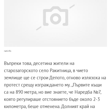
netinfo
Въпреки това, десетина жители на
старозагорското село Ракитница, в чието
землище ще се строи Депото, отново излязоха на
протест срещу изграждането му. „Първите къщи
са на 890 метра, но вие знаете, че Наредба №7,
която регулираше отстоянието бъде около 2-3
километра, беше отменена. Долният край на