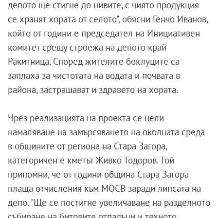
депото ще стигне до нивите, с чиято продукция
се хранят хората от селото", обясни Генчо Иванов,
който от години е председател на Инициативен
комитет срещу строежа на депото край
Ракитница. Според жителите боклуците са
заплаха за чистотата на водата и почвата в
района, застрашават и здравето на хората.
Чрез реализацията на проекта се цели
намаляване на замърсяването на околната среда
в общините от региона на Стара Загора,
категоричен е кметът Живко Тодоров. Той
припомни, че от години община Стара Загора
плаща отчисления към МОСВ заради липсата на
депо. "Ще се постигне увеличаване на разделното
събиране на битовите отпадъци и тяхното