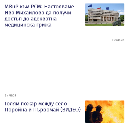
МВнР към РСМ: Настояваме
Ива Михаилова да получи
достъп до адекватна
медицинска грижа
17 часа
Голям пожар между село
Поройна и Първомай (ВИДЕО)