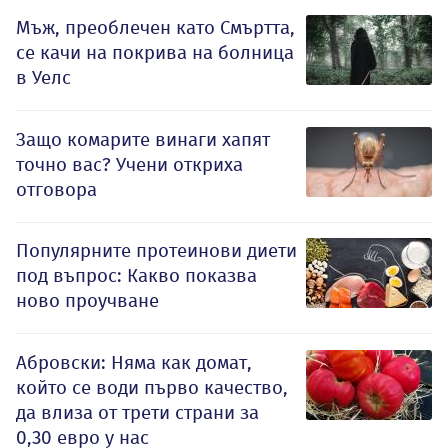
Мъж, преоблечен като Смъртта,
се качи на покрива на болница
в Уелс
Защо комарите винаги хапят
точно вас? Учени откриха
отговора
Популярните протеинови диети
под въпрос: Какво показва
ново проучване
Абровски: Няма как домат,
който се води първо качество,
да влиза от трети страни за
0,30 евро у нас