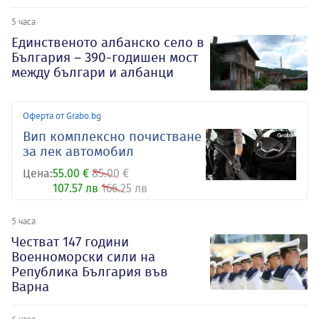
5 часа
Единственото албанско село в
България – 390-годишен мост
между българи и албанци
Оферта от Grabo.bg
Вип комплексно почистване
за лек автомобил
Цена:
55.00 €
85.00 €
107.57 лв
166.25 лв
5 часа
Честват 147 години
Военноморски сили на
Република България във
Варна