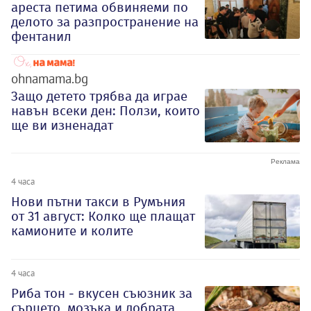
ареста петима обвиняеми по
делото за разпространение на
фентанил
ohnamama.bg
Защо детето трябва да играе
навън всеки ден: Ползи, които
ще ви изненадат
4 часа
Нови пътни такси в Румъния
от 31 август: Колко ще плащат
камионите и колите
4 часа
Риба тон - вкусен съюзник за
сърцето, мозъка и добрата