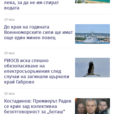
лева, за да не им спират
водата
19 часа
До края на годината
Военноморските сили ще имат
още един минен ловец
20 часа
РИОСВ иска спешно
обезопасяване на
електросъоръжения след
случаи на загинали щъркели
край Габрово
20 часа
Костадинов: Премиерът Радев
се крие зад колективна
безотговорност за „Боташ“