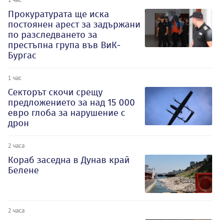
Прокуратурата ще иска
постоянен арест за задържани
по разследването за
престъпна група във ВиК-
Бургас
1 час
Секторът скочи срещу
предложението за над 15 000
евро глоба за нарушение с
дрон
2 часа
Кораб заседна в Дунав край
Белене
2 часа