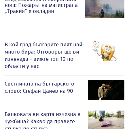
нощ: Пожарът на магистрала
„Тракия“ е овладян
В кой град българите пият най-
много бира: Отговорът ще ви
изненада - вижте топ 10 по
области у нас
Светлината на българското
слово: Стефан Цанев на 90
Банковата ви карта изчезна в
чужбина? Какво да правите
стъпка по стъпка