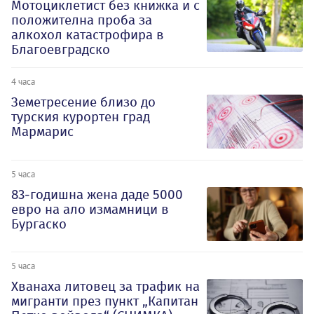
Мотоциклетист без книжка и с
положителна проба за
алкохол катастрофира в
Благоевградско
4 часа
Земетресение близо до
турския курортен град
Мармарис
5 часа
83-годишна жена даде 5000
евро на ало измамници в
Бургаско
5 часа
Хванаха литовец за трафик на
мигранти през пункт „Капитан