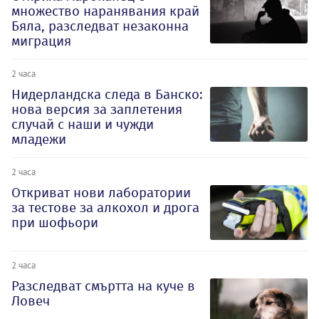
множество наранявания край
Бяла, разследват незаконна
миграция
2 часа
Нидерландска следа в Банско:
нова версия за заплетения
случай с наши и чужди
младежи
2 часа
Откриват нови лаборатории
за тестове за алкохол и дрога
при шофьори
2 часа
Разследват смъртта на куче в
Ловеч