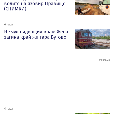
водите на язовир Правище
(СНИМКИ)
4 часа
Не чула идващия влак: Жена
загина край жп гара Бутово
4 часа