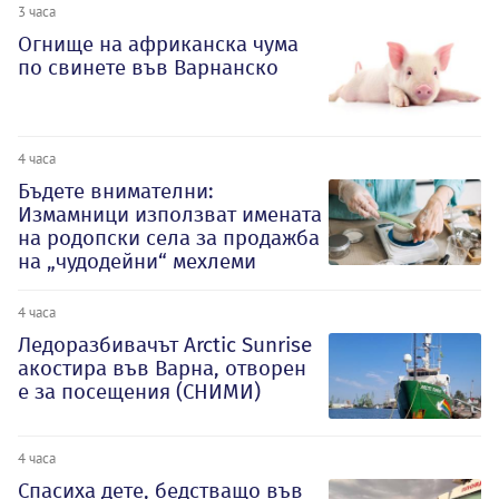
3 часа
Огнище на африканска чума
по свинете във Варнанско
4 часа
Бъдете внимателни:
Измамници използват имената
на родопски села за продажба
на „чудодейни“ мехлеми
4 часа
Ледоразбивачът Arctic Sunrise
акостира във Варна, отворен
е за посещения (СНИМИ)
4 часа
Спасиха дете, бедстващо във