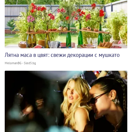
Лятна маса в цвят: свежи декорации с мушкато
MelomanBG - Sled5.bg