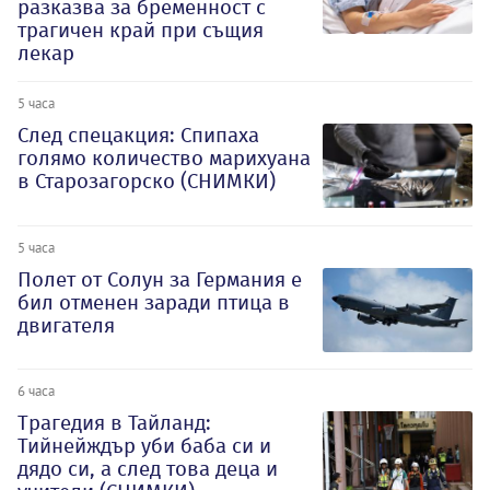
разказва за бременност с
трагичен край при същия
лекар
5 часа
След спецакция: Спипаха
голямо количество марихуана
в Старозагорско (СНИМКИ)
5 часа
Полет от Солун за Германия е
бил отменен заради птица в
двигателя
6 часа
Трагедия в Тайланд:
Тийнейждър уби баба си и
дядо си, а след това деца и