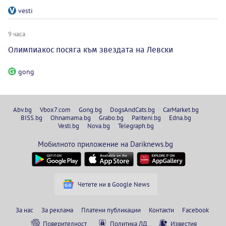
vesti
9 часа
Олимпиакос посяга към звездата на Левски
gong
Abv.bg
Vbox7.com
Gong.bg
DogsAndCats.bg
CarMarket.bg
BISS.bg
Ohnamama.bg
Grabo.bg
Pariteni.bg
Edna.bg
Vesti.bg
Nova.bg
Telegraph.bg
Мобилното приложение на Dariknews.bg
Четете ни в Google News
За нас
За реклама
Платени публикации
Контакти
Facebook
Поверителност
Политика ЛД
Известия