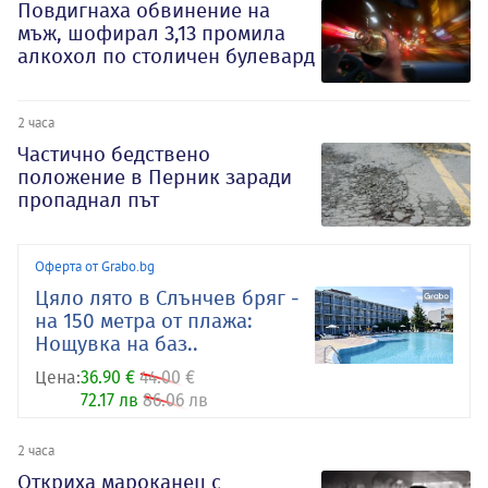
Повдигнаха обвинение на
мъж, шофирал 3,13 промила
алкохол по столичен булевард
2 часа
Частично бедствено
положение в Перник заради
пропаднал път
Оферта от Grabo.bg
Цяло лято в Слънчев бряг -
на 150 метра от плажа:
Нощувка на баз..
Цена:
36.90 €
44.00 €
72.17 лв
86.06 лв
2 часа
Откриха мароканец с