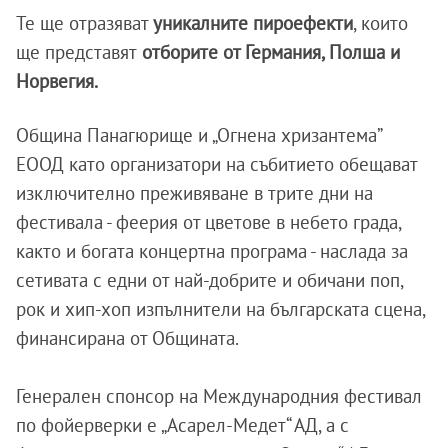
Те ще отразяват
уникалните пироефекти
, които
ще представят
отборите от Германия, Полша и
Норвегия.
Община Панагюрище и „Огнена хризантема”
ЕООД като организатори на събитието обещават
изключително преживяване в трите дни на
фестивала - феерия от цветове в небето града,
както и богата концертна програма - наслада за
сетивата с едни от най-добрите и обичани поп,
рок и хип-хоп изпълнители на българската сцена,
финансирана от Общината.
Генерален спонсор на Международния фестивал
по фойерверки е „Асарел-Медет“ АД, а с