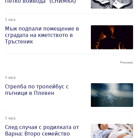
Петко войвода“ (СНИМКА)
5 часа
Мъж подпали помещение в
сградата на кметството в
Тръстеник
5 часа
Стрелба по тролейбус с
пътници в Плевен
5 часа
След случая с родилката от
Варна: Второ семейство