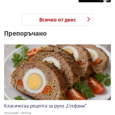
Всичко от днес
Препоръчано
Класическа рецепта за руло „Стефани“
MelomanBG - Sled5.bg