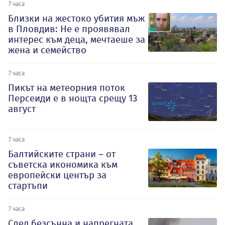
7 часа
Близки на жестоко убития мъж
в Пловдив: Не е проявявал
интерес към деца, мечтаеше за
жена и семейство
7 часа
Пикът на метеорния поток
Персеиди е в нощта срещу 13
август
7 часа
Балтийските страни – от
съветска икономика към
европейски център за
стартъпи
7 часа
След безсънна и напрегната