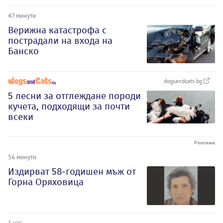
47 минути
Верижна катастрофа с
пострадали на входа на
Банско
dogsandcats.bg
5 лесни за отглеждане породи
кучета, подходящи за почти
всеки
56 минути
Издирват 58-годишен мъж от
Горна Оряховица
1 час