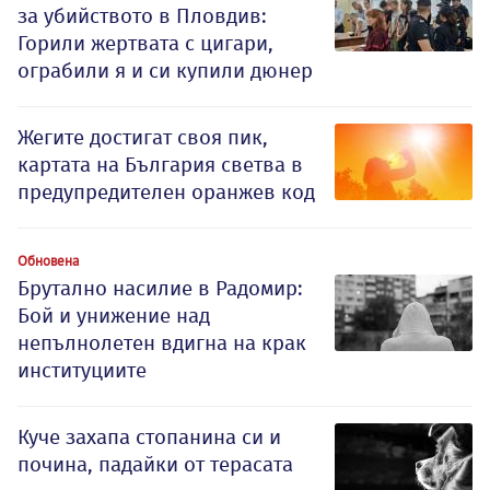
за убийството в Пловдив:
Горили жертвата с цигари,
ограбили я и си купили дюнер
Жегите достигат своя пик,
картата на България светва в
предупредителен оранжев код
Обновена
Брутално насилие в Радомир:
Бой и унижение над
непълнолетен вдигна на крак
институциите
Куче захапа стопанина си и
почина, падайки от терасата