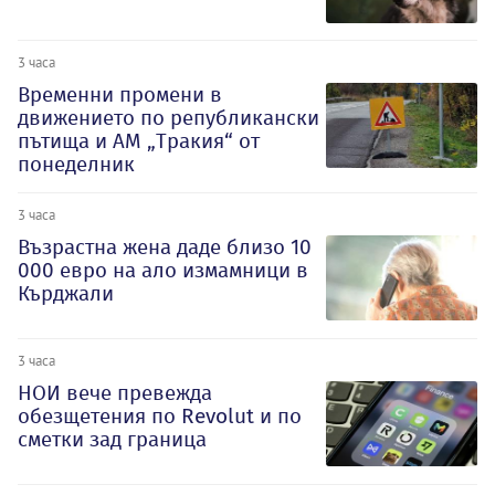
3 часа
Временни промени в
движението по републикански
пътища и АМ „Тракия“ от
понеделник
3 часа
Възрастна жена даде близо 10
000 евро на ало измамници в
Кърджали
3 часа
НОИ вече превежда
обезщетения по Revolut и по
сметки зад граница