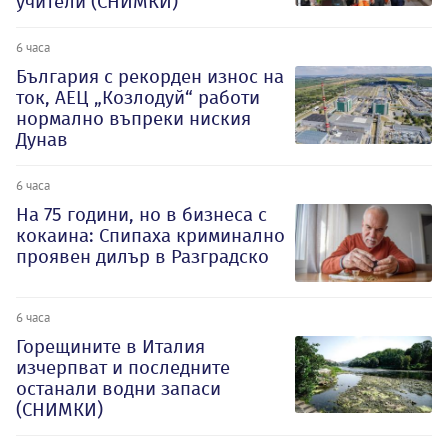
учители (СНИМКИ)
6 часа
България с рекорден износ на
ток, АЕЦ „Козлодуй“ работи
нормално въпреки ниския
Дунав
6 часа
На 75 години, но в бизнеса с
кокаина: Спипаха криминално
проявен дилър в Разградско
6 часа
Горещините в Италия
изчерпват и последните
останали водни запаси
(СНИМКИ)