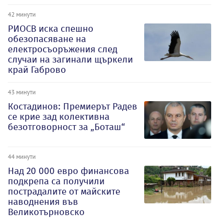
42 минути
РИОСВ иска спешно
обезопасяване на
електросъоръжения след
случаи на загинали щъркели
край Габрово
43 минути
Костадинов: Премиерът Радев
се крие зад колективна
безотговорност за „Боташ“
44 минути
Над 20 000 евро финансова
подкрепа са получили
пострадалите от майските
наводнения във
Великотърновско