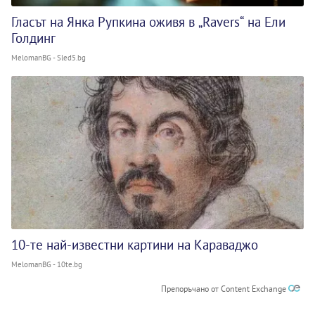
Гласът на Янка Рупкина оживя в „Ravers“ на Ели
Голдинг
MelomanBG - Sled5.bg
10-те най-известни картини на Караваджо
MelomanBG - 10te.bg
Препоръчано от Content Exchange