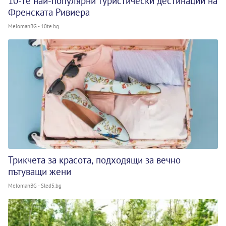
10-те най-популярни туристически дестинации на
Френската Ривиера
MelomanBG - 10te.bg
Трикчета за красота, подходящи за вечно
пътуващи жени
MelomanBG - Sled5.bg