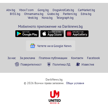
Abv.bg
Vbox7.com
Gong.bg
DogsAndCats.bg
CarMarket.bg
BISS.bg
Ohnamama.bg
Grabo.bg
Pariteni.bg
Edna.bg
Vesti.bg
Nova.bg
Telegraph.bg
Мобилното приложение на Dariknews.bg
Четете ни в Google News
За нас
За реклама
Платени публикации
Контакти
Facebook
Поверителност
Политика ЛД
Известия
DarikNews.bg
© 2026 Всички права запазени.
Общи условия