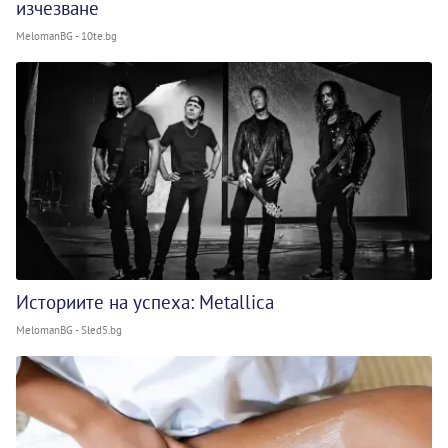
изчезване
MelomanBG - 10te.bg
Историите на успеха: Metallica
MelomanBG - Sled5.bg