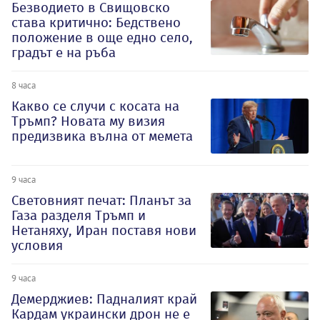
Безводието в Свищовско
става критично: Бедствено
положение в още едно село,
градът е на ръба
8 часа
Какво се случи с косата на
Тръмп? Новата му визия
предизвика вълна от мемета
9 часа
Световният печат: Планът за
Газа разделя Тръмп и
Нетаняху, Иран поставя нови
условия
9 часа
Демерджиев: Падналият край
Кардам украински дрон не е