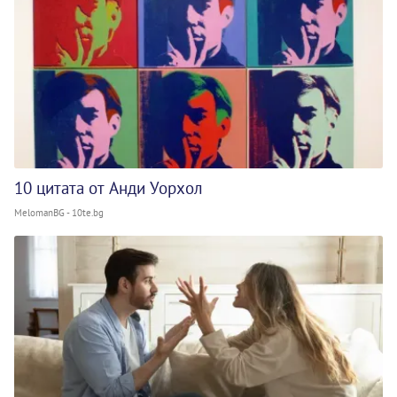
10 цитата от Анди Уорхол
MelomanBG - 10te.bg