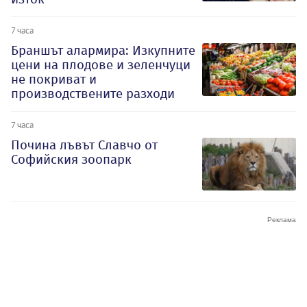
7 часа
Браншът алармира: Изкупните
цени на плодове и зеленчуци
не покриват и
производствените разходи
7 часа
Почина лъвът Славчо от
Софийския зоопарк