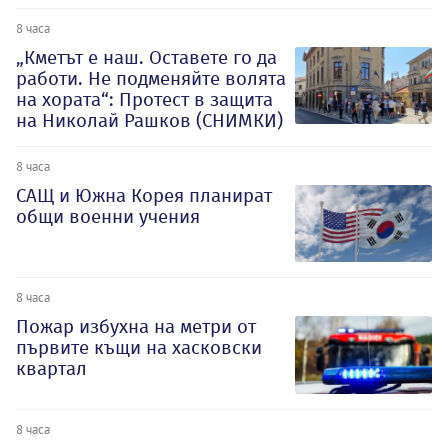
8 часа
„Кметът е наш. Оставете го да
работи. Не подменяйте волята
на хората“: Протест в защита
на Николай Рашков (СНИМКИ)
8 часа
САЩ и Южна Корея планират
общи военни учения
8 часа
Пожар избухна на метри от
първите къщи на хасковски
квартал
8 часа