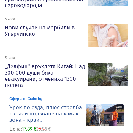
сероводорода
5 часа
Нови случаи на морбили в
Угърчинско
5 часа
„Делфин“ връхлетя Китай: Над
300 000 души бяха
евакуирани, отмениха 1300
полета
Оферта от Grabo.bg
Урок по езда, плюс стрелба
с лък и ползване на хамак
зона - край..
Цена:
17.89 €
25.56 €