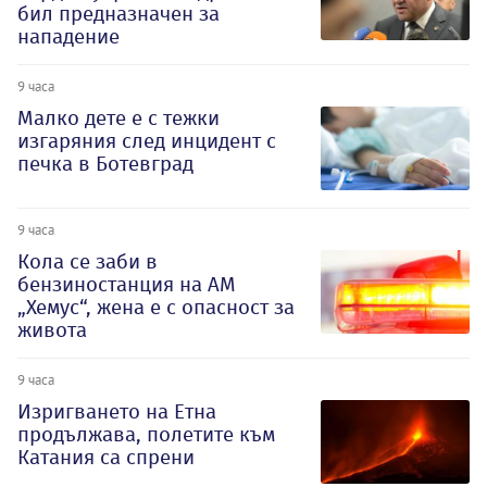
бил предназначен за
нападение
9 часа
Малко дете е с тежки
изгаряния след инцидент с
печка в Ботевград
9 часа
Кола се заби в
бензиностанция на АМ
„Хемус“, жена е с опасност за
живота
9 часа
Изригването на Етна
продължава, полетите към
Катания са спрени