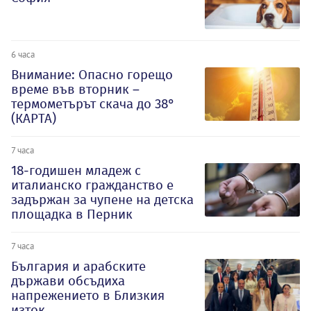
6 часа
Внимание: Опасно горещо
време във вторник –
термометърът скача до 38°
(КАРТА)
7 часа
18-годишен младеж с
италианско гражданство е
задържан за чупене на детска
площадка в Перник
7 часа
България и арабските
държави обсъдиха
напрежението в Близкия
изток