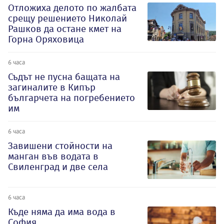
Отложиха делото по жалбата
срещу решението Николай
Рашков да остане кмет на
Горна Оряховица
6 часа
Съдът не пусна бащата на
загиналите в Кипър
българчета на погребението
им
6 часа
Завишени стойности на
манган във водата в
Свиленград и две села
6 часа
Къде няма да има вода в
София