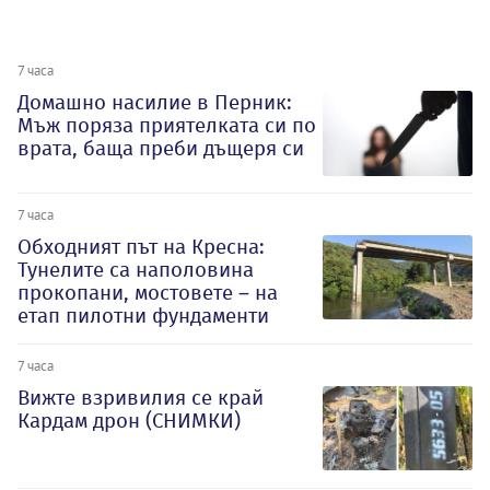
7 часа
Домашно насилие в Перник:
Мъж поряза приятелката си по
врата, баща преби дъщеря си
7 часа
Обходният път на Кресна:
Тунелите са наполовина
прокопани, мостовете – на
етап пилотни фундаменти
7 часа
Вижте взривилия се край
Кардам дрон (СНИМКИ)