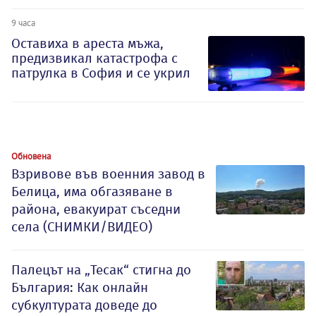
9 часа
Оставиха в ареста мъжа,
предизвикал катастрофа с
патрулка в София и се укрил
Обновена
Взривове във военния завод в
Белица, има обгазяване в
района, евакуират съседни
села (СНИМКИ/ВИДЕО)
Палецът на „Тесак“ стигна до
България: Как онлайн
субкултурата доведе до