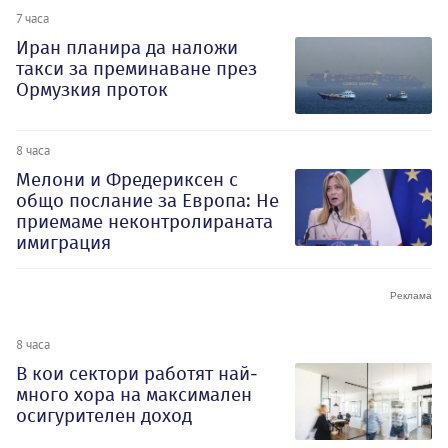
7 часа
Иран планира да наложи
такси за преминаване през
Ормузкия проток
8 часа
Мелони и Фредериксен с
общо послание за Европа: Не
приемаме неконтролираната
имиграция
8 часа
В кои сектори работят най-
много хора на максимален
осигурителен доход