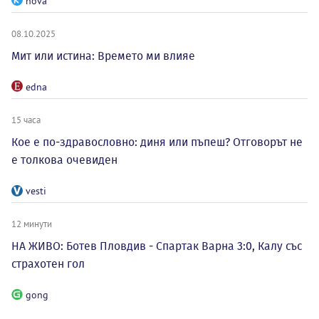
nova
08.10.2025
Мит или истина: Времето ми влияе
edna
15 часа
Кое е по-здравословно: диня или пъпеш? Отговорът не
е толкова очевиден
vesti
12 минути
НА ЖИВО: Ботев Пловдив - Спартак Варна 3:0, Калу със
страхотен гол
gong