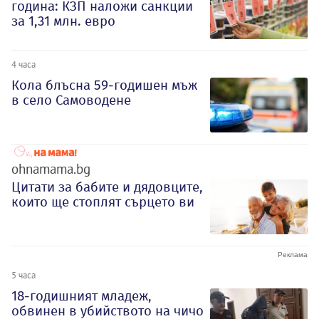
година: КЗП наложи санкции
за 1,31 млн. евро
4 часа
Кола блъсна 59-годишен мъж
в село Самоводене
ohnamama.bg
Цитати за бабите и дядовците,
които ще стоплят сърцето ви
5 часа
18-годишният младеж,
обвинен в убийството на чичо