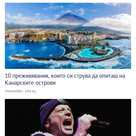
10 преживявания, които си струва да опиташ на
Канарските острови
MelomanBG - 10te.bg