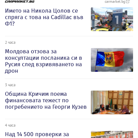
carmarket.bg
Името на Никола Цолов се
спряга с това на Cadillac във
Ф1?
2 часа
Молдова отзова за
консултации посланика си в
Русия след взривяването на
дрон
3 часа
Община Кричим поема
финансовата тежест по
погребението на Георги Кузев
4 часа
Над 14 500 проверки за