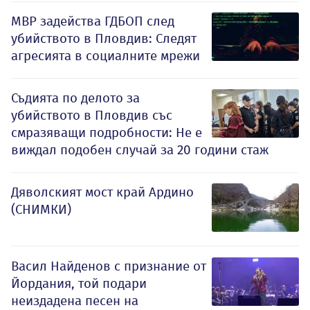
МВР задейства ГДБОП след
убийството в Пловдив: Следят
агресията в социалните мрежи
Съдията по делото за
убийството в Пловдив със
смразяващи подробности: Не е
виждал подобен случай за 20 години стаж
Дяволският мост край Ардино
(СНИМКИ)
Васил Найденов с признание от
Йордания, той подари
неиздадена песен на