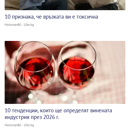
10 признака, че връзката ви е токсична
MelomanBG - 10te.bg
10 тенденции, които ще определят винената
индустрия през 2026 г.
MelomanBG - 10te.bg