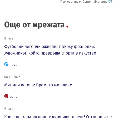
Препоръчано от Content Exchange
Още от мрежата
8 часа
Футболни легенди оживяват върху фланелки:
Художникът, който превръща спорта в изкуство
nova
08.10.2025
Мит или истина: Времето ми влияе
edna
9 часа
Кое е по-здравословно: диня или пъпеш? Отговорът не