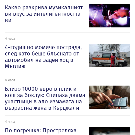
Какво разкрива музикалният
ви вкус за интелигентността
ви
4 часа
4-годишно момиче пострада,
след като беше блъснато от
автомобил на заден ход в
Мъглиж
4 часа
Близо 10000 евро в плик и
кош за боклук: Спипаха двама
участници в ало измамата на
възрастна жена в Кърджали
4 часа
По погрешка: Простреляха