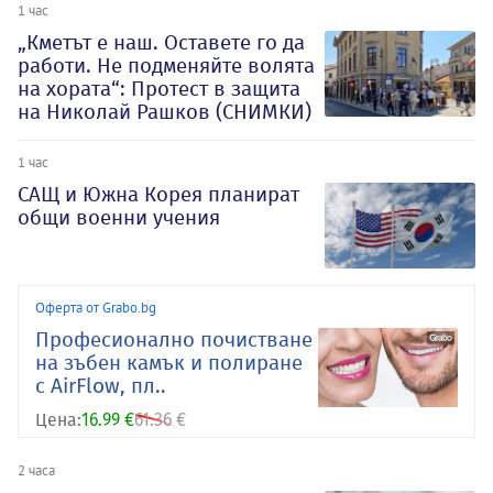
1 час
„Кметът е наш. Оставете го да
работи. Не подменяйте волята
на хората“: Протест в защита
на Николай Рашков (СНИМКИ)
1 час
САЩ и Южна Корея планират
общи военни учения
Оферта от Grabo.bg
Професионално почистване
на зъбен камък и полиране
с AirFlow, пл..
Цена:
16.99 €
61.36 €
2 часа