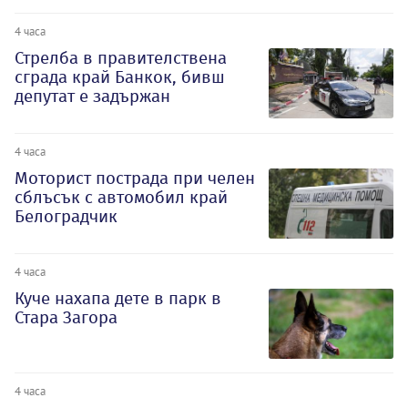
4 часа
Стрелба в правителствена
сграда край Банкок, бивш
депутат е задържан
4 часа
Моторист пострада при челен
сблъсък с автомобил край
Белоградчик
4 часа
Куче нахапа дете в парк в
Стара Загора
4 часа