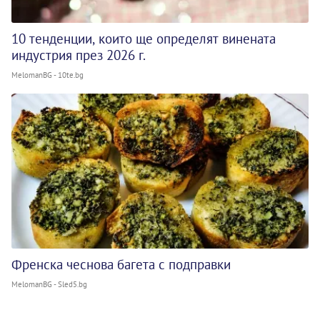
10 тенденции, които ще определят винената
индустрия през 2026 г.
MelomanBG - 10te.bg
Френска чеснова багета с подправки
MelomanBG - Sled5.bg