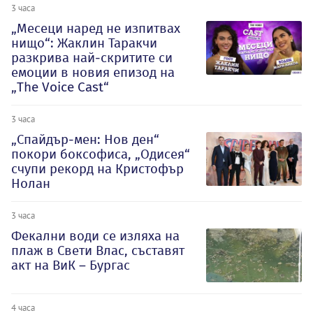
3 часа
„Месеци наред не изпитвах
нищо“: Жаклин Таракчи
разкрива най-скритите си
емоции в новия епизод на
„The Voice Cast“
3 часа
„Спайдър-мен: Нов ден“
покори боксофиса, „Одисея“
счупи рекорд на Кристофър
Нолан
3 часа
Фекални води се изляха на
плаж в Свети Влас, съставят
акт на ВиК – Бургас
4 часа