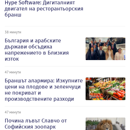
Hype Software: Дигиталният
двигател на ресторантьорския
бранш
38 минути
България и арабските
държави обсъдиха
напрежението в Близкия
изток
47 минути
Браншът алармира: Изкупните
цени на плодове и зеленчуци
не покриват и
производствените разходи
47 минути
Почина лъвът Славчо от
Софийския зоопарк