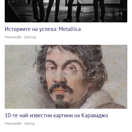
Историите на успеха: Metallica
MelomanBG - Sled5.bg
10-те най-известни картини на Караваджо
MelomanBG - 10te.bg