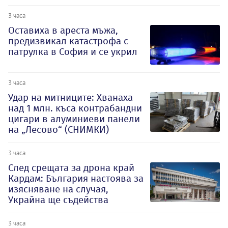
3 часа
Оставиха в ареста мъжа,
предизвикал катастрофа с
патрулка в София и се укрил
3 часа
Удар на митниците: Хванаха
над 1 млн. къса контрабандни
цигари в алуминиеви панели
на „Лесово“ (СНИМКИ)
3 часа
След срещата за дрона край
Кардам: България настоява за
изясняване на случая,
Украйна ще съдейства
3 часа