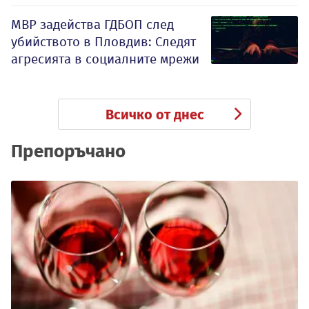
МВР задейства ГДБОП след
убийството в Пловдив: Следят
агресията в социалните мрежи
Всичко от днес
Препоръчано