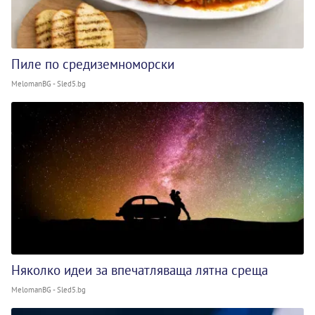
Пиле по средиземноморски
MelomanBG - Sled5.bg
Няколко идеи за впечатляваща лятна среща
MelomanBG - Sled5.bg