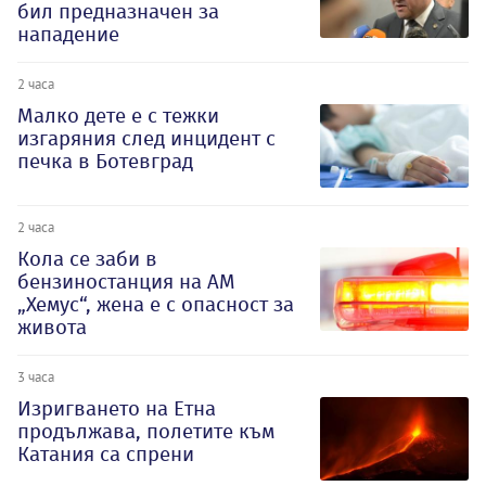
бил предназначен за
нападение
2 часа
Малко дете е с тежки
изгаряния след инцидент с
печка в Ботевград
2 часа
Кола се заби в
бензиностанция на АМ
„Хемус“, жена е с опасност за
живота
3 часа
Изригването на Етна
продължава, полетите към
Катания са спрени