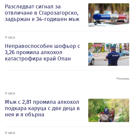
Разследват сигнал за
отвличане в Старозагорско,
задържан е 34-годишен мъж
4 часа
Неправоспособен шофьор с
3,26 промила алкохол
катастрофира край Опан
4 часа
Мъж с 2,81 промила алкохол
подкара каруца с две деца в
нея и я обърна
4 часа