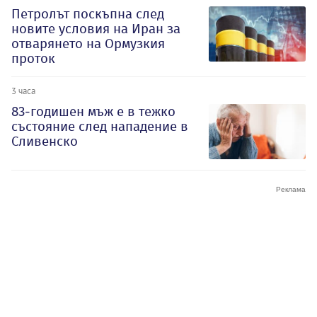
Петролът поскъпна след
новите условия на Иран за
отварянето на Ормузкия
проток
3 часа
83-годишен мъж е в тежко
състояние след нападение в
Сливенско