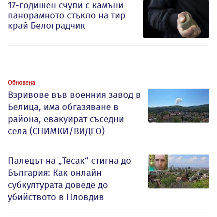
17-годишен счупи с камъни
панорамното стъкло на тир
край Белоградчик
Обновена
Взривове във военния завод в
Белица, има обгазяване в
района, евакуират съседни
села (СНИМКИ/ВИДЕО)
Палецът на „Тесак“ стигна до
България: Как онлайн
субкултурата доведе до
убийството в Пловдив