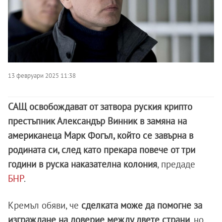
13 февруари 2025 11:38
САЩ освобождават от затвора руския крипто
престъпник Александър Винник в замяна на
американеца Марк Фогъл, който се завърна в
родината си, след като прекара повече от три
години в руска наказателна колония
, предаде
БНР
.
Кремъл обяви, че
сделката може да помогне за
изграждане на доверие между двете страни
, но