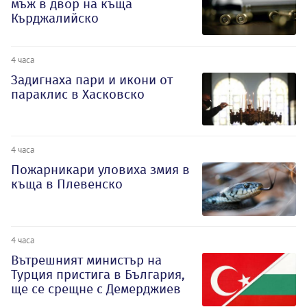
мъж в двор на къща
Кърджалийско
4 часа
Задигнаха пари и икони от
параклис в Хасковско
4 часа
Пожарникари уловиха змия в
къща в Плевенско
4 часа
Вътрешният министър на
Турция пристига в България,
ще се срещне с Демерджиев