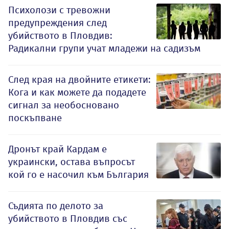
Психолози с тревожни
предупреждения след
убийството в Пловдив:
Радикални групи учат младежи на садизъм
След края на двойните етикети:
Кога и как можете да подадете
сигнал за необосновано
поскъпване
Дронът край Кардам е
украински, остава въпросът
кой го е насочил към България
Съдията по делото за
убийството в Пловдив със