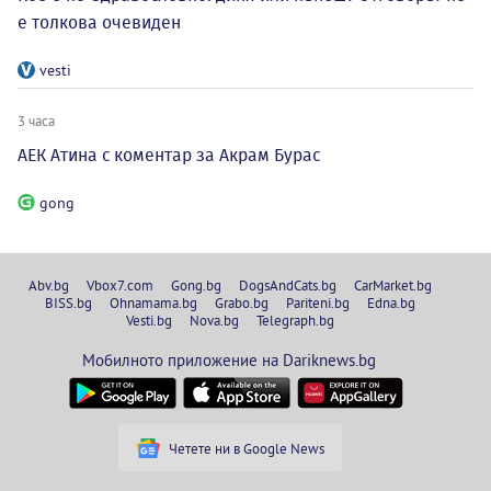
е толкова очевиден
vesti
3 часа
АЕК Атина с коментар за Акрам Бурас
gong
Abv.bg
Vbox7.com
Gong.bg
DogsAndCats.bg
CarMarket.bg
BISS.bg
Ohnamama.bg
Grabo.bg
Pariteni.bg
Edna.bg
Vesti.bg
Nova.bg
Telegraph.bg
Мобилното приложение на Dariknews.bg
Четете ни в Google News