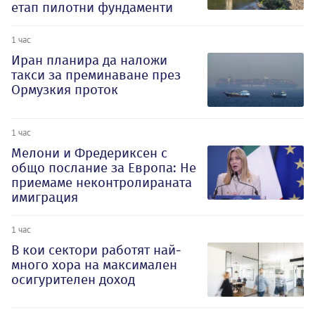
етап пилотни фундаменти
1 час
Иран планира да наложи
такси за преминаване през
Ормузкия проток
1 час
Мелони и Фредериксен с
общо послание за Европа: Не
приемаме неконтролираната
имиграция
1 час
В кои сектори работят най-
много хора на максимален
осигурителен доход