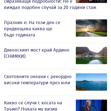
смразяващи подробности: Не е
виждал подобен случай за 20 години стаж
Празник е: На този ден се
предвещава каква ще
бъде годината
Дяволският мост край Ардино
(СНИМКИ)
Световните океани с рекордно
високи температури през юли
Какво се случи с косата на
Тръмп? Новата му визия