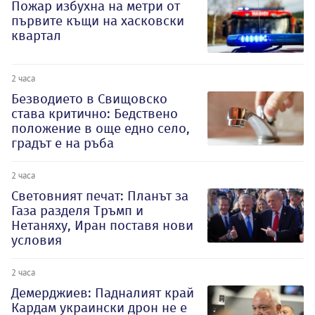
Пожар избухна на метри от
първите къщи на хасковски
квартал
2 часа
Безводието в Свищовско
става критично: Бедствено
положение в още едно село,
градът е на ръба
2 часа
Световният печат: Планът за
Газа разделя Тръмп и
Нетаняху, Иран поставя нови
условия
2 часа
Демерджиев: Падналият край
Кардам украински дрон не е