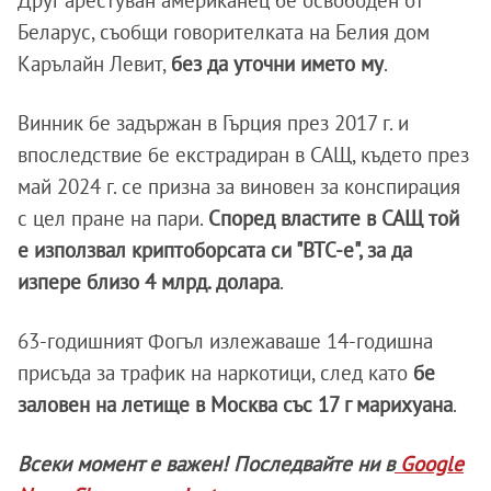
Беларус, съобщи говорителката на Белия дом
Карълайн Левит,
без да уточни името му
.
Винник бе задържан в Гърция през 2017 г. и
впоследствие бе екстрадиран в САЩ, където през
май 2024 г. се призна за виновен за конспирация
с цел пране на пари.
Според властите в САЩ той
е използвал криптоборсата си "BTC-e", за да
изпере близо 4 млрд. долара
.
63-годишният Фогъл излежаваше 14-годишна
присъда за трафик на наркотици, след като
бе
заловен на летище в Москва със 17 г марихуана
.
Всеки момент е важен! Последвайте ни в
Google