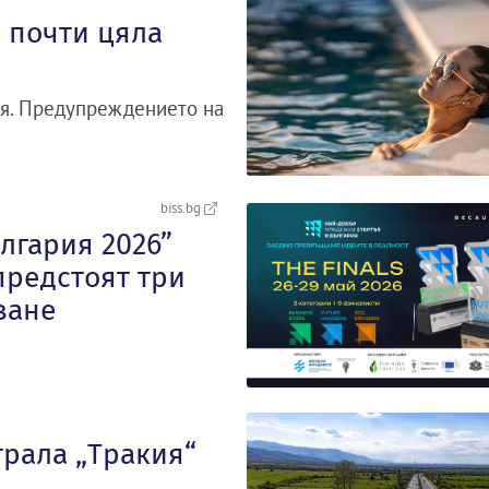
 почти цяла
рия. Предупреждението на
biss.bg
лгария 2026”
предстоят три
ване
трала „Тракия“