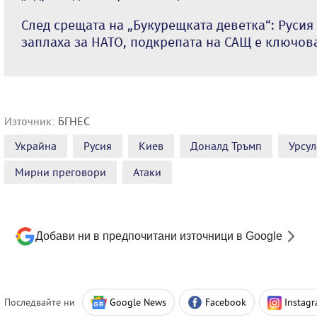
След срещата на „Букурещката деветка“: Русия
заплаха за НАТО, подкрепата на САЩ е ключов
Източник:
БГНЕС
Украйна
Русия
Киев
Доналд Тръмп
Урсул
Мирни преговори
Атаки
Добави ни в предпочитани източници в Google
Последвайте ни
Google News
Facebook
Instag