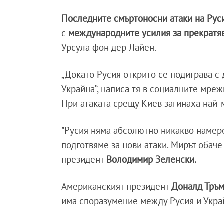
Последните смъртоносни атаки на Ру
с
международните усилия за прекратяв
Урсула фон дер Лайен.
„Докато Русия открито се подиграва с
Украйна“, написа тя в социалните мреж
При атаката срещу Киев загинаха най-
"Русия няма абсолютно никакво намерен
подготвяме за нови атаки. Мирът обаче
президент
Володимир Зеленски.
Американският президент
Доналд Тръ
има споразумение между Русия и Украй