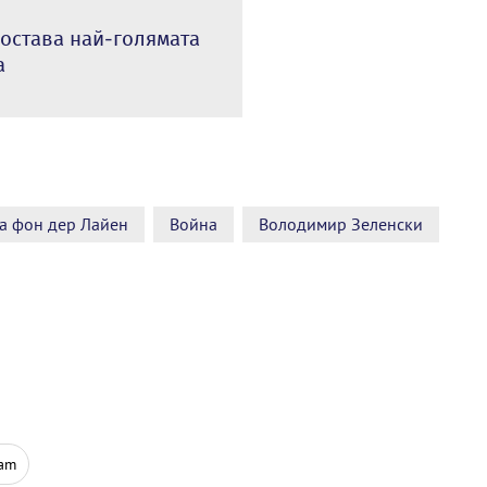
 остава най-голямата
а
а фон дер Лайен
Война
Володимир Зеленски
ram