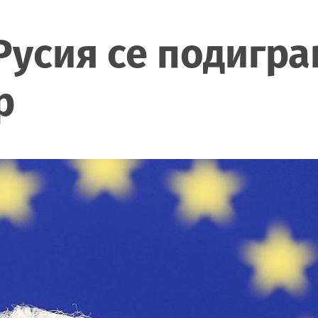
Русия се подиграв
р