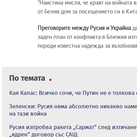
"Наистина мисля, че краят на войната 
от Белия дом за посещението си в Кит
Преговорите между Русия и Украйна
до
заден план от конфликта в Близкия из
породи известна надежда за възобновя
По темата
Кая Калас: Всичко сочи, че Путин не е толкова
Зеленски: Русия няма абсолютно никакво нам
на тази война
Русия изпробва ракета „Сармат“ след изтичане
„ядрен“ договор със САЩ