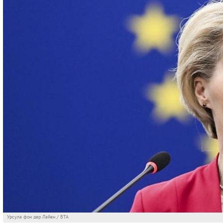
Урсула фон дер Лайен / БТА