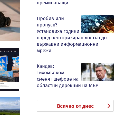
преминаващи
Пробив или
пропуск?
Установиха години
наред неоторизиран достъп до
държавни информационни
мрежи
Кандев:
Тихомълком
сменят шефове на
областни дирекции на МВР
Всичко от днес