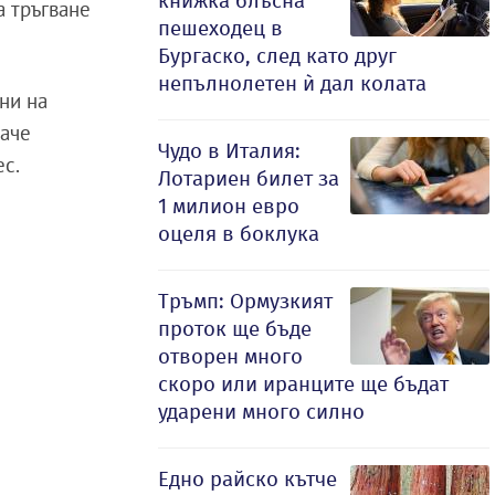
книжка блъсна
а тръгване
пешеходец в
Бургаско, след като друг
непълнолетен ѝ дал колата
ни на
баче
Чудо в Италия:
ес.
Лотариен билет за
1 милион евро
оцеля в боклука
Тръмп: Ормузкият
проток ще бъде
отворен много
скоро или иранците ще бъдат
ударени много силно
Едно райско кътче