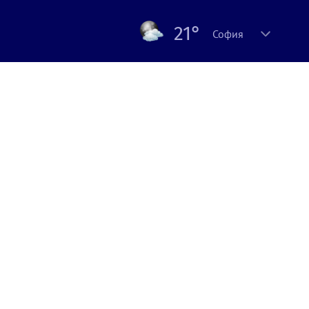
21°
София