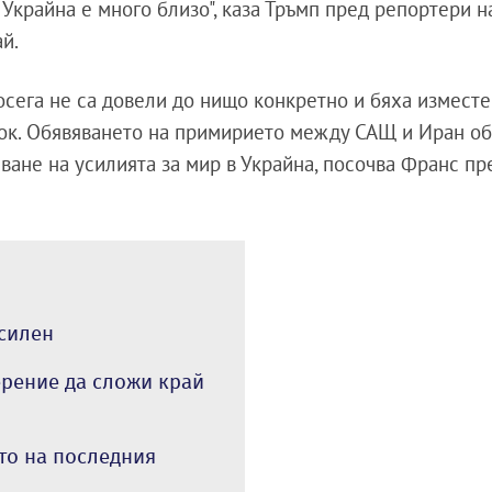
в Украйна е много близо", каза Тръмп пред репортери н
ай.
сега не са довели до нищо конкретно и бяха изместе
ток. Обявяването на примирието между САЩ и Иран о
ване на усилията за мир в Украйна, посочва Франс пр
 силен
ерение да сложи край
то на последния