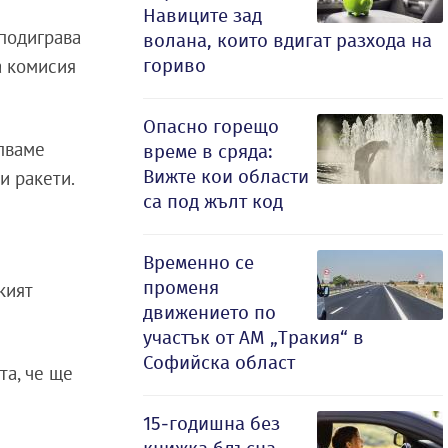
Навиците зад
 подиграва
волана, които вдигат разхода на
гориво
а комисия
Опасно горещо
епваме
време в сряда:
Вижте кои области
и ракети.
са под жълт код
Временно се
променя
кият
движението по
участък от АМ „Тракия“ в
Софийска област
та, че ще
15-годишна без