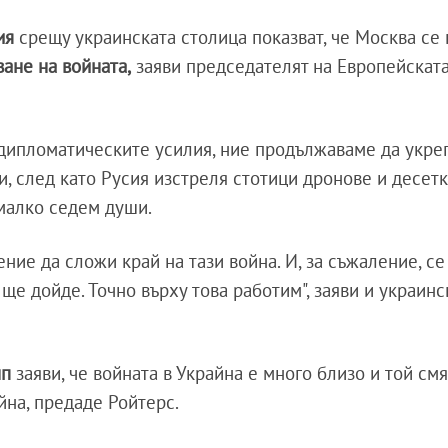
сия
срещу украинската столица показват, че Москва се
ане на войната,
заяви председателят на Европейскат
 дипломатическите усилия, ние продължаваме да укр
и, след като Русия изстреля стотици дронове и десетк
малко седем души.
ие да сложи край на тази война. И, за съжаление, се
 ще дойде. Точно върху това работим", заяви и украинс
мп
заяви, че войната в Украйна е много близо и той смя
на, предаде Ройтерс.