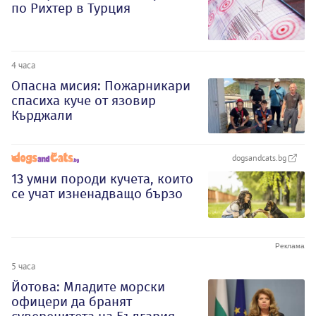
по Рихтер в Турция
4 часа
Опасна мисия: Пожарникари
спасиха куче от язовир
Кърджали
dogsandcats.bg
13 умни породи кучета, които
се учат изненадващо бързо
5 часа
Йотова: Младите морски
офицери да бранят