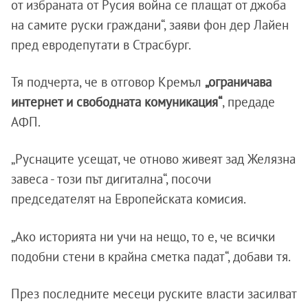
от избраната от Русия война се плащат от джоба
на самите руски граждани“, заяви фон дер Лайен
пред евродепутати в Страсбург.
Тя подчерта, че в отговор Кремъл
„ограничава
интернет и свободната комуникация“
, предаде
АФП.
„Руснаците усещат, че отново живеят зад Желязна
завеса - този път дигитална“, посочи
председателят на Европейската комисия.
„Ако историята ни учи на нещо, то е, че всички
подобни стени в крайна сметка падат“, добави тя.
През последните месеци руските власти засилват