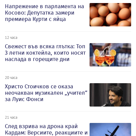
Напрежение в парламента на
Косово: Депутатка замери
премиера Курти с яйца
12 часа
Свежест във всяка глътка: Топ
3 летни коктейла, които носят
наслада в горещите дни
20 часа
Христо Стоичков се оказа
неочакван музикален „учител“
за Луис Фонси
21 часа
След взрива на дрона край
Кардам: Версиите, реакциите и