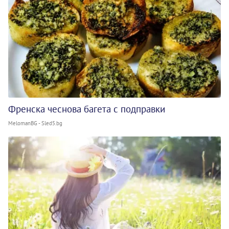
Френска чеснова багета с подправки
MelomanBG - Sled5.bg