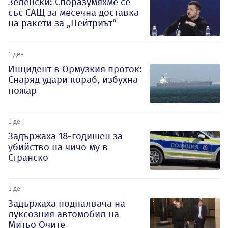
Зеленски: Споразумяхме се
със САЩ за месечна доставка
на ракети за „Пейтриът“
1 ден
Инцидент в Ормузкия проток:
Снаряд удари кораб, избухна
пожар
1 ден
Задържаха 18-годишен за
убийство на чичо му в
Странско
1 ден
Задържаха подпалвача на
луксозния автомобил на
Митьо Очите