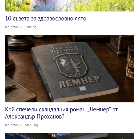
10 съвета за здравословно лято
MelomanBG - 10te.bg
Кой спечели скандалния роман „Лемнер“ от
Александър Проханов?
MelomanBG - Sled5.bg