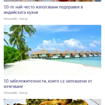
10-те най-често използвани подправки в
индийската кухня
MelomanBG - 10te.bg
10 забележителности, които са заплашени от
изчезване
MelomanBG - 10te.bg