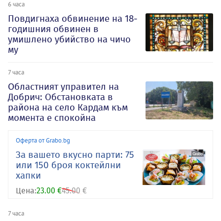
6 часа
Повдигнаха обвинение на 18-
годишния обвинен в
умишлено убийство на чичо
му
7 часа
Oбластният управител на
Добрич: Обстановката в
района на село Кардам към
момента е спокойна
Оферта от Grabo.bg
За вашето вкусно парти: 75
или 150 броя коктейлни
хапки
Цена:
23.00 €
45.00 €
7 часа