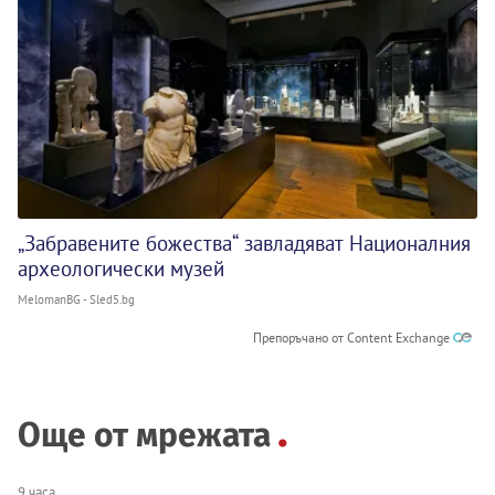
„Забравените божества“ завладяват Националния
археологически музей
MelomanBG - Sled5.bg
Препоръчано от Content Exchange
Още от мрежата
9 часа