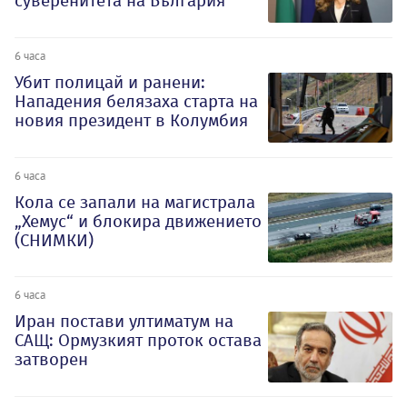
суверенитета на България
6 часа
Убит полицай и ранени:
Нападения белязаха старта на
новия президент в Колумбия
6 часа
Кола се запали на магистрала
„Хемус“ и блокира движението
(СНИМКИ)
6 часа
Иран постави ултиматум на
САЩ: Ормузкият проток остава
затворен