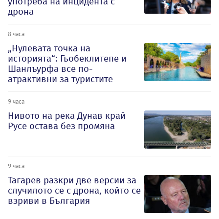
употреба на инцидента с
дрона
8 часа
„Нулевата точка на
историята“: Гьобеклитепе и
Шанлъурфа все по-
атрактивни за туристите
9 часа
Нивото на река Дунав край
Русе остава без промяна
9 часа
Тагарев разкри две версии за
случилото се с дрона, който се
взриви в България