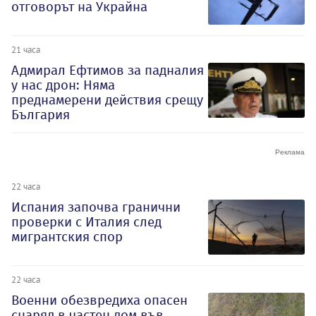
отговорът на Украйна
21 часа
Адмирал Ефтимов за падналия
у нас дрон: Няма
преднамерени действия срещу
България
22 часа
Испания започва гранични
проверки с Италия след
мигрантския спор
22 часа
Военни обезвредиха опасен
снаряд в частен дом във