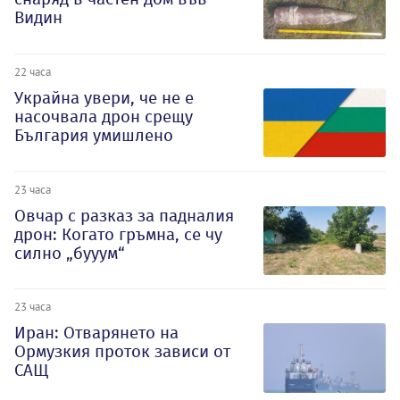
Видин
22 часа
Украйна увери, че не е
насочвала дрон срещу
България умишлено
23 часа
Овчар с разказ за падналия
дрон: Когато гръмна, се чу
силно „бууум“
23 часа
Иран: Отварянето на
Ормузкия проток зависи от
САЩ