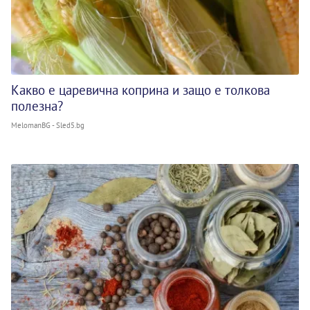
Какво е царевична коприна и защо е толкова
полезна?
MelomanBG - Sled5.bg