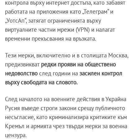
контрола върху интернет достъпа, като забавят
работата на приложения като „Телеграм“ и
„УотсАп“, затягат ограниченията върху
виртуалните частни мрежи (VPN) и налагат
временни прекъсвания на връзката.
Тези мерки, включително и в столицата Москва,
предизвикват
редки прояви на обществено
недоволство
след години на
засилен контрол
върху свободата на словото.
След началото на военните действия в Украйна
Русия въведе строги закони срещу публичното
несъгласие, като криминализира критиките към
Кремъл и армията чрез твърди мерки за военна
цензура.