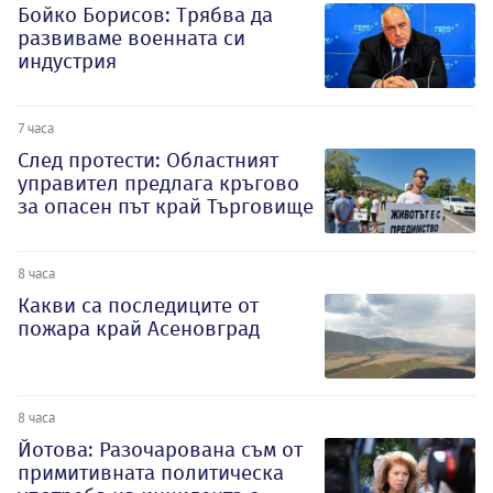
Бойко Борисов: Трябва да
развиваме военната си
индустрия
7 часа
След протести: Областният
управител предлага кръгово
за опасен път край Търговище
8 часа
Какви са последиците от
пожара край Асеновград
8 часа
Йотова: Разочарована съм от
примитивната политическа