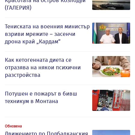
Красотата на остров Козлодуй
(ГАЛЕРИЯ)
Тениската на военния министър
взриви мрежите – засенчи
дрона край „Кардам“
Как кетогенната диета се
отразява на някои психични
разстройства
Потушен е пожарът в бивш
техникум в Монтана
Обновена
Движението по Подбалканския