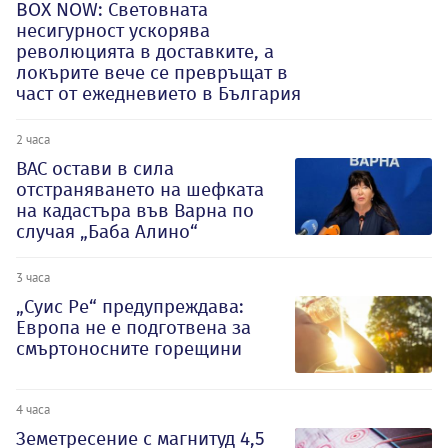
BOX NOW: Световната
несигурност ускорява
революцията в доставките, а
локърите вече се превръщат в
част от ежедневието в България
2 часа
ВАС остави в сила
отстраняването на шефката
на кадастъра във Варна по
случая „Баба Алино“
3 часа
„Суис Ре“ предупреждава:
Европа не е подготвена за
смъртоносните горещини
4 часа
Земетресение с магнитуд 4,5