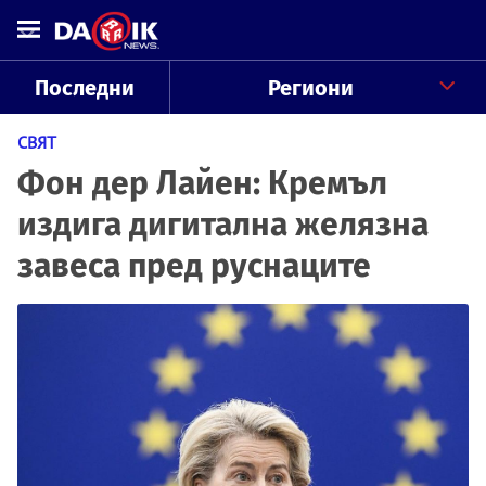
Последни
Региони
СВЯТ
Фон дер Лайен: Кремъл
издига дигитална желязна
завеса пред руснаците