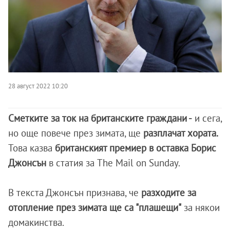
28 август 2022 10:20
Сметките за ток на британските граждани -
и сега,
но още повече през зимата, ще
разплачат хората.
Това казва
британският премиер в оставка Борис
Джонсън
в статия за The Mail on Sunday.
В текста Джонсън признава, че
разходите за
отопление през зимата ще са "плашещи"
за някои
домакинства.