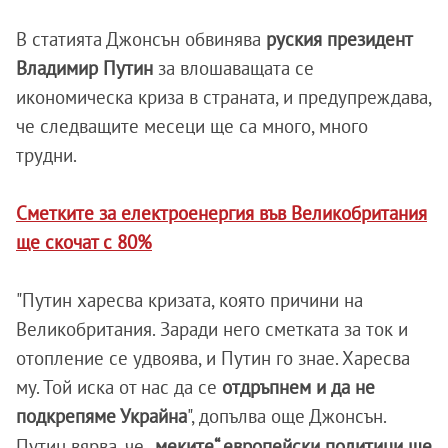
В статията Джонсън обвинява
руския президент
Владимир Путин
за влошаващата се
икономическа криза в страната, и предупреждава,
че следващите месеци ще са много, много
трудни.
Сметките за електроенергия във Великобритания
ще скочат с 80%
"Путин харесва кризата, която причини на
Великобритания. Заради него сметката за ток и
отопление се удвоява, и Путин го знае. Харесва
му. Той иска от нас да се
отдръпнем и да не
подкрепяме Украйна
", допълва още Джонсън.
Путин вярва, че
„меките“ европейски политици ще