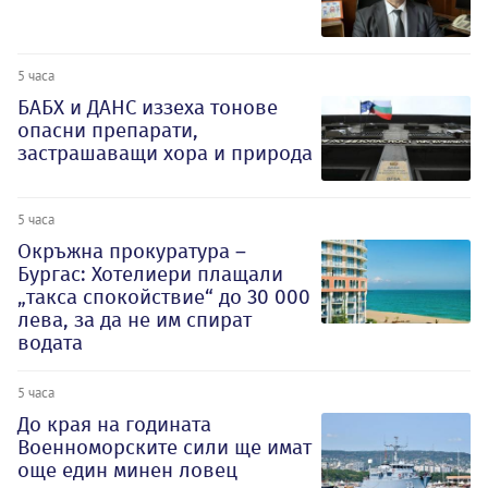
5 часа
БАБХ и ДАНС иззеха тонове
опасни препарати,
застрашаващи хора и природа
5 часа
Окръжна прокуратура –
Бургас: Хотелиери плащали
„такса спокойствие“ до 30 000
лева, за да не им спират
водата
5 часа
До края на годината
Военноморските сили ще имат
още един минен ловец