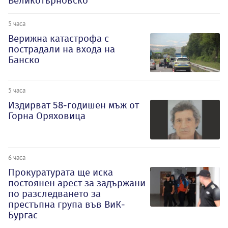
Великотърновско
5 часа
Верижна катастрофа с
пострадали на входа на
Банско
5 часа
Издирват 58-годишен мъж от
Горна Оряховица
6 часа
Прокуратурата ще иска
постоянен арест за задържани
по разследването за
престъпна група във ВиК-
Бургас