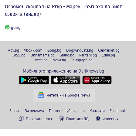
Огромен скандал на Етър - Марек! Тръгнаха да бият
съдията (видео)
gong
Abv.bg
Vbox7.com
Gong.bg
DogsAndCats.bg
CarMarket.bg
BISS.bg
Ohnamama.bg
Grabo.bg
Pariteni.bg
Edna.bg
Vesti.bg
Nova.bg
Telegraph.bg
Мобилното приложение на Dariknews.bg
Четете ни в Google News
За нас
За реклама
Платени публикации
Контакти
Facebook
Поверителност
Политика ЛД
Известия