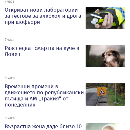
7 часа
Откриват нови лаборатории
за тестове за алкохол и дрога
при шофьори
7 часа
Разследват смъртта на куче в
Ловеч
8 часа
Временни промени в
движението по републикански
пътища и АМ „Тракия“ от
понеделник
8 часа
Възрастна жена даде близо 10