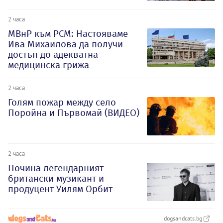
2 часа
МВнР към РСМ: Настояваме
Ива Михаилова да получи
достъп до адекватна
медицинска грижа
2 часа
Голям пожар между село
Поройна и Първомай (ВИДЕО)
2 часа
Почина легендарният
британски музикант и
продуцент Уилям Орбит
dogsandcats.bg