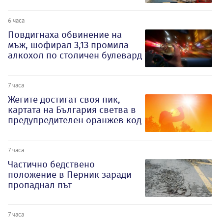
6 часа
Повдигнаха обвинение на
мъж, шофирал 3,13 промила
алкохол по столичен булевард
7 часа
Жегите достигат своя пик,
картата на България светва в
предупредителен оранжев код
7 часа
Частично бедствено
положение в Перник заради
пропаднал път
7 часа