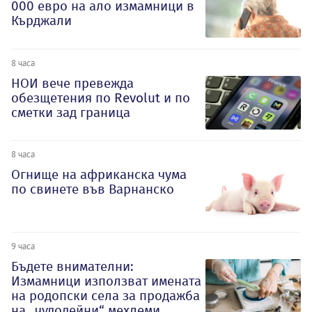
000 евро на ало измамници в
Кърджали
8 часа
НОИ вече превежда
обезщетения по Revolut и по
сметки зад граница
8 часа
Огнище на африканска чума
по свинете във Варнанско
9 часа
Бъдете внимателни:
Измамници използват имената
на родопски села за продажба
на „чудодейни“ мехлеми