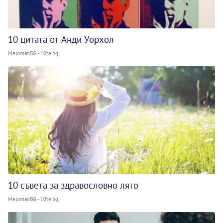
10 цитата от Анди Уорхол
MelomanBG - 10te.bg
10 съвета за здравословно лято
MelomanBG - 10te.bg