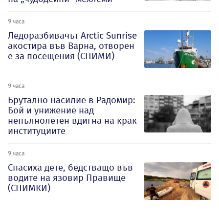
9 часа
Ледоразбивачът Arctic Sunrise
акостира във Варна, отворен
е за посещения (СНИМИ)
9 часа
Брутално насилие в Радомир:
Бой и унижение над
непълнолетен вдигна на крак
институциите
9 часа
Спасиха дете, бедстващо във
водите на язовир Правище
(СНИМКИ)