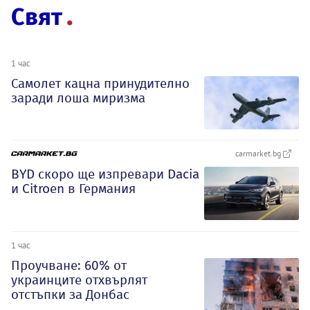
Свят
1 час
Самолет кацна принудително
заради лоша миризма
carmarket.bg
BYD скоро ще изпревари Dacia
и Citroеn в Германия
1 час
Проучване: 60% от
украинците отхвърлят
отстъпки за Донбас