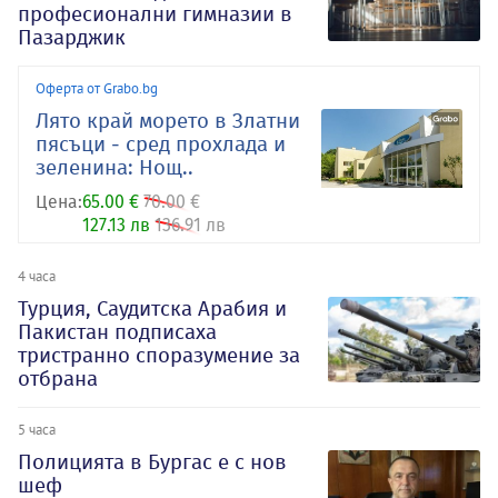
професионални гимназии в
Пазарджик
Оферта от Grabo.bg
Лято край морето в Златни
пясъци - сред прохлада и
зеленина: Нощ..
Цена:
65.00 €
70.00 €
127.13 лв
136.91 лв
4 часа
Турция, Саудитска Арабия и
Пакистан подписаха
тристранно споразумение за
отбрана
5 часа
Полицията в Бургас е с нов
шеф