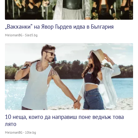
„Вакханки“ на Явор Гърдев идва в България
MelomanBG - Sled5.bg
10 неща, които да направиш поне веднъж това
лято
MelomanBG - 10te.bg