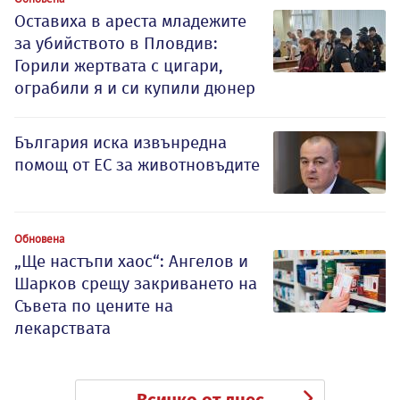
Оставиха в ареста младежите
за убийството в Пловдив:
Горили жертвата с цигари,
ограбили я и си купили дюнер
България иска извънредна
помощ от ЕС за животновъдите
Обновена
„Ще настъпи хаос“: Ангелов и
Шарков срещу закриването на
Съвета по цените на
лекарствата
Всичко от днес