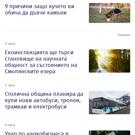
9 причини защо кучето ви
обича да дъвче камъни
3 часа
Екоинспекцията ще търси
становище на научната
общност за състоянието на
Смолянските езера
3 часа
Столична община планира да
купи нови автобуси, тролеи,
трамваи и електробуси
4 часа
Удар по наркобизнеса в