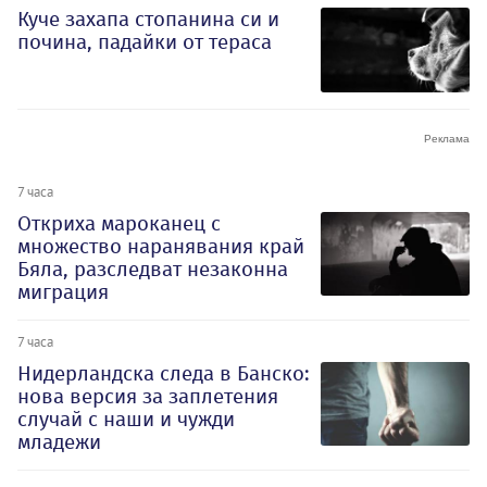
Куче захапа стопанина си и
почина, падайки от тераса
7 часа
Откриха мароканец с
множество наранявания край
Бяла, разследват незаконна
миграция
7 часа
Нидерландска следа в Банско:
нова версия за заплетения
случай с наши и чужди
младежи