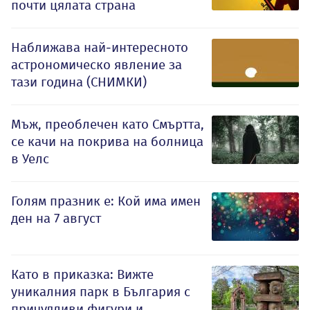
почти цялата страна
Наближава най-интересното
астрономическо явление за
тази година (СНИМКИ)
Мъж, преоблечен като Смъртта,
се качи на покрива на болница
в Уелс
Голям празник е: Кой има имен
ден на 7 август
Като в приказка: Вижте
уникалния парк в България с
причудливи фигури и