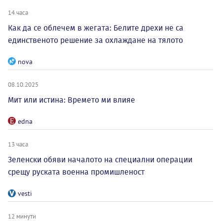
14 часа
Как да се облечем в жегата: Белите дрехи не са
единственото решение за охлаждане на тялото
nova
08.10.2025
Мит или истина: Времето ми влияе
edna
13 часа
Зеленски обяви началото на специални операции
срещу руската военна промишленост
vesti
12 минути