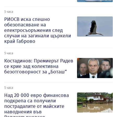
5 часа
РИОСВ иска спешно
обезопасяване на
електросъоръжения след
случаи на загинали щъркели
край Габрово
5 часа
Костадинов: Премиерът Радев
се крие зад колективна
безотговорност за „Боташ“
5 часа
Над 20 000 евро финансова
подкрепа са получили
пострадалите от майските
наводнения във