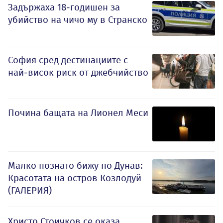
Задържаха 18-годишен за
убийство на чичо му в Странско
София сред дестинациите с
най-висок риск от джебчийство
Почина бащата на Лионел Меси
Малко познато бижу по Дунав:
Красотата на остров Козлодуй
(ГАЛЕРИЯ)
Христо Стоичков се оказа