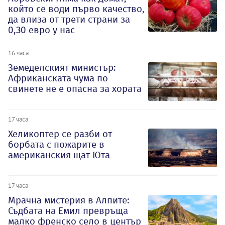
който се води първо качество,
да влиза от трети страни за
0,30 евро у нас
16 часа
Земеделският министър:
Африканската чума по
свинете не е опасна за хората
17 часа
Хеликоптер се разби от
борбата с пожарите в
американския щат Юта
17 часа
Мрачна мистерия в Алпите:
Съдбата на Емил превръща
малко френско село в център