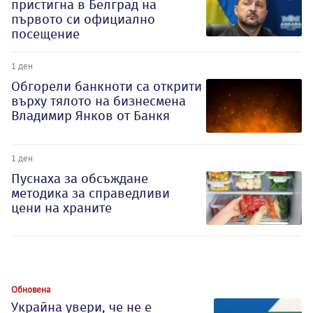
пристигна в Белград на
първото си официално
посещение
1 ден
Обгорели банкноти са открити
върху тялото на бизнесмена
Владимир Янков от Банкя
1 ден
Пуснаха за обсъждане
методика за справедливи
цени на храните
Обновена
Украйна увери, че не е