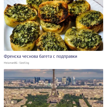
Френска чеснова багета с подправки
MelomanBG - Sled5.bg