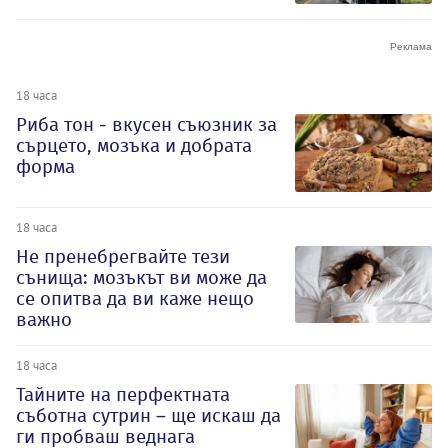
18 часа
Риба тон - вкусен съюзник за
сърцето, мозъка и добрата
форма
18 часа
Не пренебрегвайте тези
сънища: мозъкът ви може да
се опитва да ви каже нещо
важно
18 часа
Тайните на перфектната
съботна сутрин – ще искаш да
ги пробваш веднага