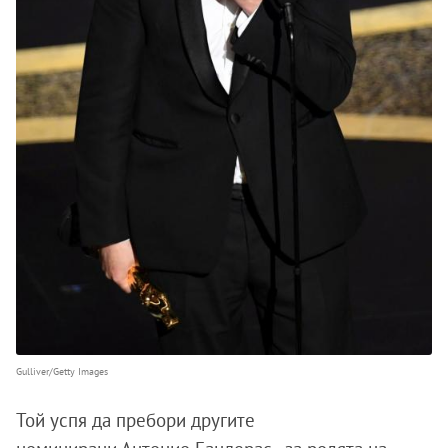
Gulliver/Getty Images
Той успя да пребори другите