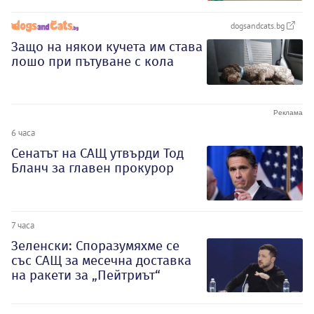
dogsandcats.bg
Защо на някои кучета им става
лошо при пътуване с кола
6 часа
Сенатът на САЩ утвърди Тод
Бланч за главен прокурор
7 часа
Зеленски: Споразумяхме се
със САЩ за месечна доставка
на ракети за „Пейтриът“