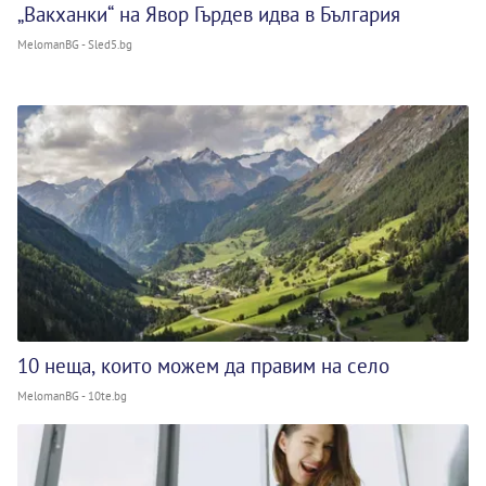
„Вакханки“ на Явор Гърдев идва в България
MelomanBG - Sled5.bg
10 неща, които можем да правим на село
MelomanBG - 10te.bg