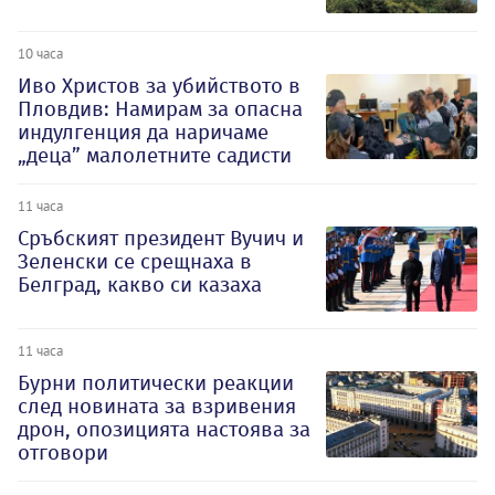
10 часа
Иво Христов за убийството в
Пловдив: Намирам за опасна
индулгенция да наричаме
„деца” малолетните садисти
11 часа
Сръбският президент Вучич и
Зеленски се срещнаха в
Белград, какво си казаха
11 часа
Бурни политически реакции
след новината за взривения
дрон, опозицията настоява за
отговори