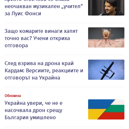
неочакван музикален „учител“
за Луис Фонси
Защо комарите винаги хапят
точно вас? Учени откриха
отговора
След взрива на дрона край
Кардам: Версиите, реакциите и
отговорът на Украйна
Обновена
Украйна увери, че не е
насочвала дрон срещу
България умишлено