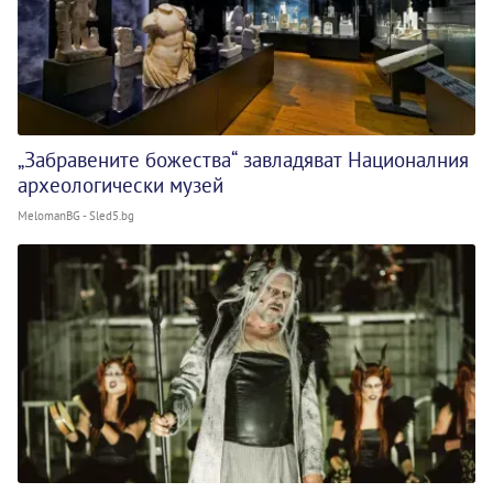
„Забравените божества“ завладяват Националния
археологически музей
MelomanBG - Sled5.bg