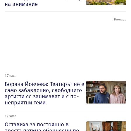
на внимание
17 часа
Боряна Йовчева: Театърът не е
само забавление, свободните
артисти се занимават и с по-
неприятни теми
17 часа
Оставиха за постоянно в
ареста петима обвиняеми по