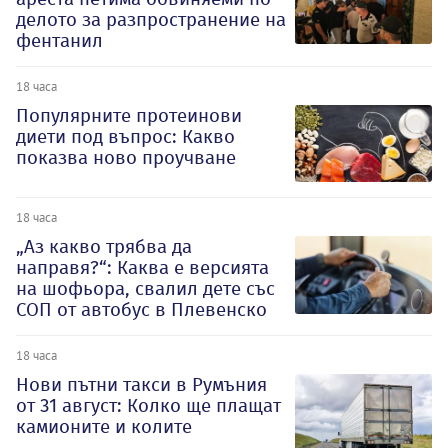
делото за разпространение на
фентанил
18 часа
Популярните протеинови
диети под въпрос: Какво
показва ново проучване
18 часа
„Аз какво трябва да
направя?“: Каква е версията
на шофьора, свалил дете със
СОП от автобус в Плевенско
18 часа
Нови пътни такси в Румъния
от 31 август: Колко ще плащат
камионите и колите