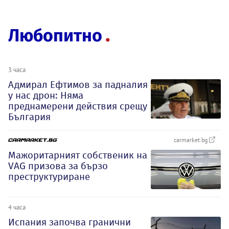
Любопитно
3 часа
Адмирал Ефтимов за падналия
у нас дрон: Няма
преднамерени действия срещу
България
carmarket.bg
Мажоритарният собственик на
VAG призова за бързо
преструктуриране
4 часа
Испания започва гранични