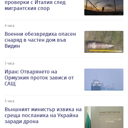
проверки с Италия след
мигрантския спор
4 часа
Военни обезвредиха опасен
снаряд в частен дом във
Видин
5 часа
Иран: Отварянето на
Ормузкия проток зависи от
САЩ
5 часа
Външният министър извика на
среща посланика на Украйна
заради дрона