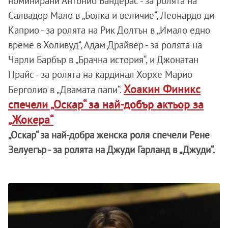
номинирани Антонио Бандерас - за ролята на
Салвадор Мало в „Болка и величие“, Леонардо ди
Каприо - за ролята на Рик Долтън в „Имало едно
време в Холивуд“, Адам Драйвер - за ролята на
Чарли Барбър в „Брачна история“, и Джонатан
Прайс - за ролята на кардинал Хорхе Марио
Хоакин Финикс
Берголио в „Двамата папи“.
спечели „Оскар“ за най-добър актьор за
„Жокера“
„Оскар“ за най-добра женска роля спечели Рене
Зелуегър - за ролята на Джуди Гарланд в „Джуди“.