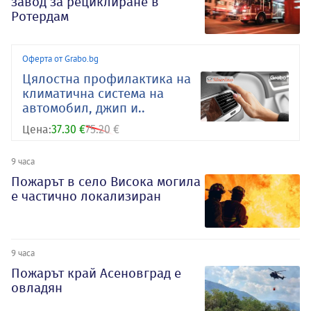
завод за рециклиране в
Ротердам
Оферта от Grabo.bg
Цялостна профилактика на
климатична система на
автомобил, джип и..
Цена:
37.30 €
75.20 €
9 часа
Пожарът в село Висока могила
е частично локализиран
9 часа
Пожарът край Асеновград е
овладян