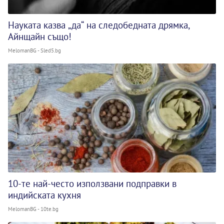
Науката казва „да“ на следобедната дрямка,
Айнщайн също!
MelomanBG - Sled5.bg
10-те най-често използвани подправки в
индийската кухня
MelomanBG - 10te.bg