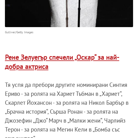
Gulliver/Getty Images
Рене Зелуегър спечели „Оскар“ за най-
добра актриса
Тя успя да пребори другите номинирани Синтия
Ериво - за ролята на Хариет Тъбман в „Хариет“,
Скарлет Йохансон - за ролята на Никол Барбър в
„Брачна история“, Сърша Ронан - за ролята на
Джозефин „Джо“ Марч в „Малки жени“, Чарлийз
Терон - за ролята на Мегин Кели в „Бомба със