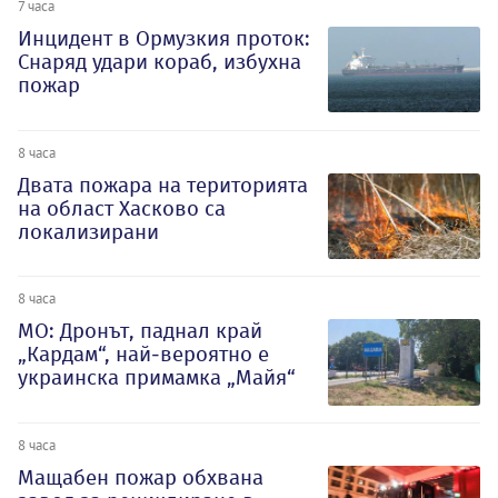
7 часа
Инцидент в Ормузкия проток:
Снаряд удари кораб, избухна
пожар
8 часа
Двата пожара на територията
на област Хасково са
локализирани
8 часа
МО: Дронът, паднал край
„Кардам“, най-вероятно е
украинска примамка „Майя“
8 часа
Мащабен пожар обхвана