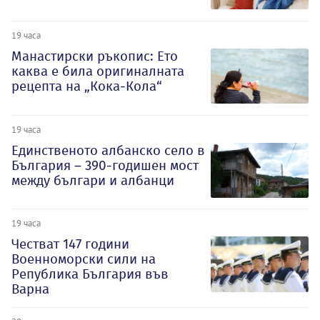
19 часа
Манастирски ръкопис: Ето
каква е била оригиналната
рецепта на „Кока-Кола“
19 часа
Единственото албанско село в
България – 390-годишен мост
между българи и албанци
19 часа
Честват 147 години
Военноморски сили на
Република България във
Варна