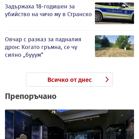
Задържаха 18-годишен за
убийство на чичо му в Странско
Овчар с разказ за падналия
дрон: Когато гръмна, се чу
силно „бууум“
Всичко от днес
Препоръчано