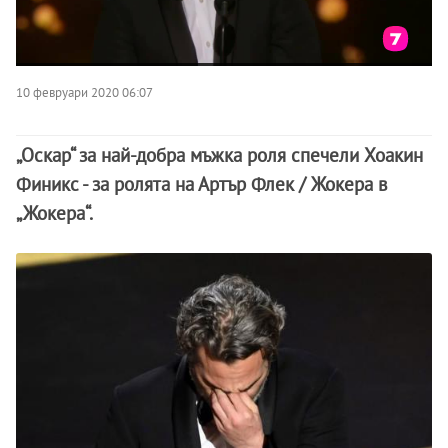
10 февруари 2020 06:07
„Оскар“ за най-добра мъжка роля спечели
Хоакин
Финикс - за ролята на Артър Флек / Жокера в
„Жокера“.