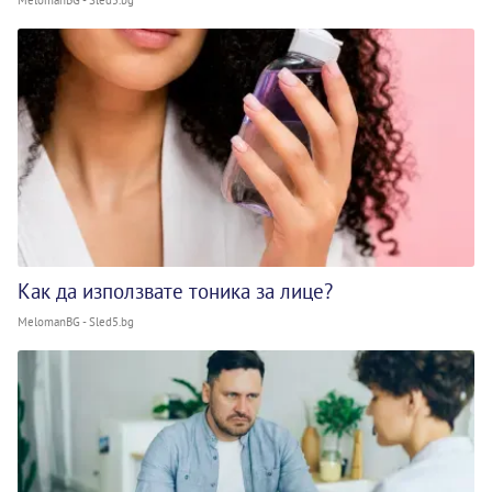
Как да използвате тоника за лице?
MelomanBG - Sled5.bg