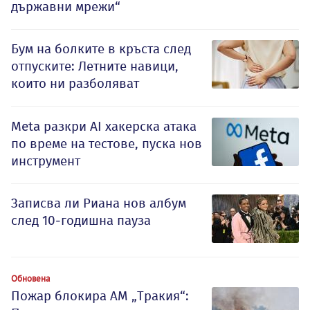
държавни мрежи“
Бум на болките в кръста след
отпуските: Летните навици,
които ни разболяват
Meta разкри AI хакерска атака
по време на тестове, пуска нов
инструмент
Записва ли Риана нов албум
след 10-годишна пауза
Обновена
Пожар блокира АМ „Тракия“: