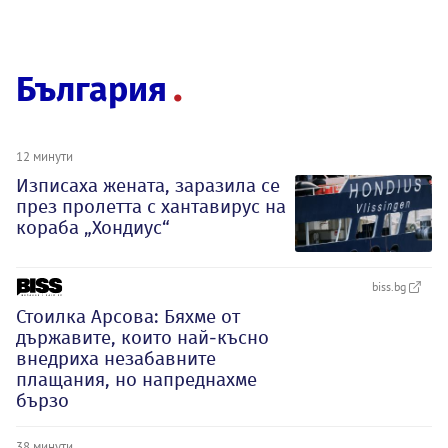
България
12 минути
Изписаха жената, заразила се
през пролетта с хантавирус на
кораба „Хондиус“
biss.bg
Стоилка Арсова: Бяхме от
държавите, които най-късно
внедриха незабавните
плащания, но напреднахме
бързо
38 минути