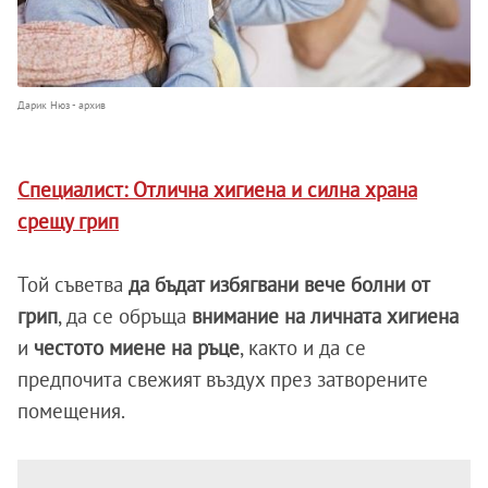
Дарик Нюз - архив
Специалист: Отлична хигиена и силна храна
срещу грип
Той съветва
да бъдат избягвани вече болни от
грип
, да се обръща
внимание на личната хигиена
и
честото миене на ръце
, както и да се
предпочита свежият въздух през затворените
помещения.