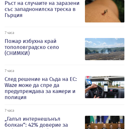
Ръст на случаите на заразени
със западнонилска треска в
Гърция
7 часа
Пожар избухна край
тополовградско село
(СНИМКИ)
7 часа
След решение на Съда на ЕС:
Waze може да спре да
предупреждава за камери и
полиция
7 часа
„Галъп интернешънъл
болкан“: 42% доверие за