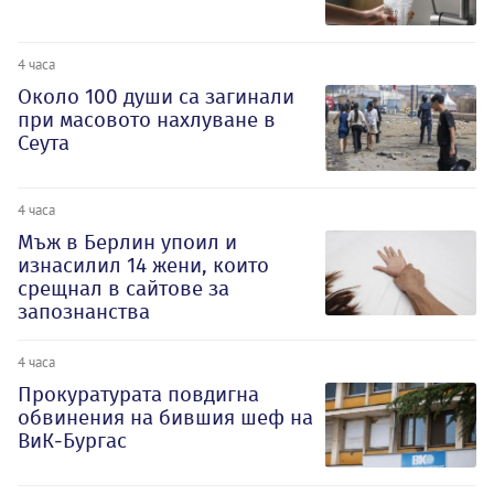
4 часа
Около 100 души са загинали
при масовото нахлуване в
Сеута
4 часа
Мъж в Берлин упоил и
изнасилил 14 жени, които
срещнал в сайтове за
запознанства
4 часа
Прокуратурата повдигна
обвинения на бившия шеф на
ВиК-Бургас