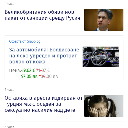
4 часа
Великобритания обяви нов
пакет от санкции срещу Русия
Оферта от Grabo.bg
За автомобила: Боядисване
на леко увреден и протрит
волан от кожа
Цена:
49.62 €
71.07 €
97.05 лв
139.00 лв
5 часа
Оставиха в ареста издирван от
Турция мъж, осъден за
сексуално насилие над дете
5 часа