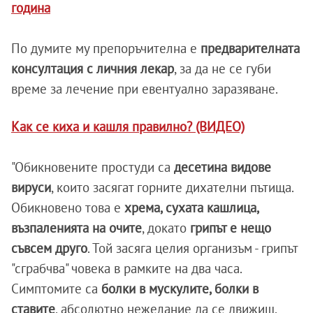
година
По думите му препоръчителна е
предварителната
консултация с личния лекар
, за да не се губи
време за лечение при евентуално заразяване.
Как се киха и кашля правилно? (ВИДЕО)
"Обикновените простуди са
десетина видове
вируси
, които засягат горните дихателни пътища.
Обикновено това е
хрема, сухата кашлица,
възпаленията на очите
, докато
грипът е нещо
съвсем друго
. Той засяга целия организъм - грипът
"сграбчва" човека в рамките на два часа.
Симптомите са
болки в мускулите, болки в
ставите
, абсолютно нежелание да се движиш,