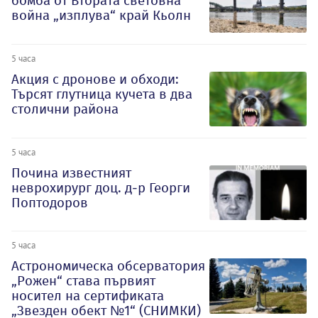
бомба от Втората световна
война „изплува“ край Кьолн
5 часа
Акция с дронове и обходи:
Търсят глутница кучета в два
столични района
5 часа
Почина известният
неврохирург доц. д-р Георги
Поптодоров
5 часа
Астрономическа обсерватория
„Рожен“ става първият
носител на сертификата
„Звезден обект №1“ (СНИМКИ)