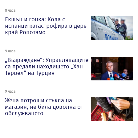
8 часа
Екшън и гонка: Кола с
испанци катастрофира в дере
край Ропотамо
9 часа
„Възраждане“: Управляващите
са предали находището „Хан
Тервел“ на Турция
9 часа
Жена потроши стъкла на
магазин, не била доволна от
обслужването