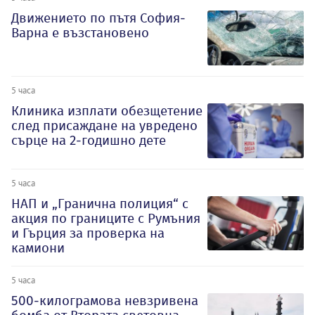
Движението по пътя София-
Варна е възстановено
5 часа
Клиника изплати обезщетение
след присаждане на увредено
сърце на 2-годишно дете
5 часа
НАП и „Гранична полиция“ с
акция по границите с Румъния
и Гърция за проверка на
камиони
5 часа
500-килограмова невзривена