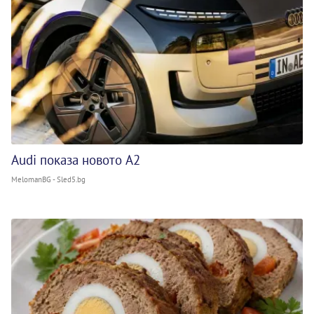
Audi показа новото A2
MelomanBG - Sled5.bg