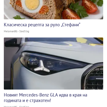
Класическа рецепта за руло „Стефани“
MelomanBG - Sled5.bg
Новият Mercedes-Benz GLA идва в края на
годината и е страхотен!
MelomanBG - Sled5.bg