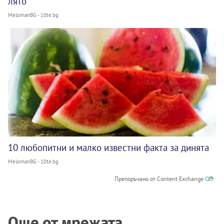
лято
MelomanBG - 10te.bg
10 любопитни и малко известни факта за динята
MelomanBG - 10te.bg
Препоръчано от Content Exchange
Още от мрежата