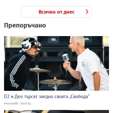
Всичко от днес
Препоръчано
D2 и Део търсят заедно своята „Свобода“
MelomanBG - Sled5.bg