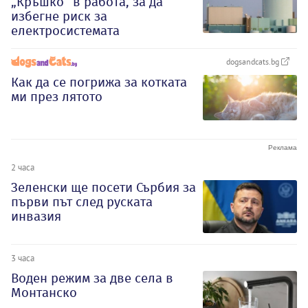
„Кръшко“ в работа, за да
избегне риск за
електросистемата
dogsandcats.bg
Как да се погрижа за котката
ми през лятото
2 часа
Зеленски ще посети Сърбия за
първи път след руската
инвазия
3 часа
Воден режим за две села в
Монтанско