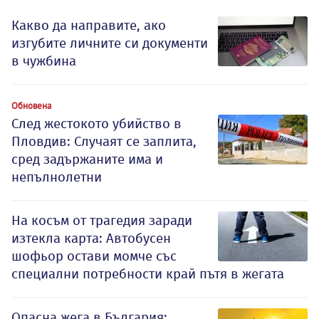
Какво да направите, ако
изгубите личните си документи
в чужбина
Обновена
След жестокото убийство в
Пловдив: Случаят се заплита,
сред задържаните има и
непълнолетни
На косъм от трагедия заради
изтекла карта: Автобусен
шофьор остави момче със
специални потребности край пътя в жегата
Опасна жега в България: