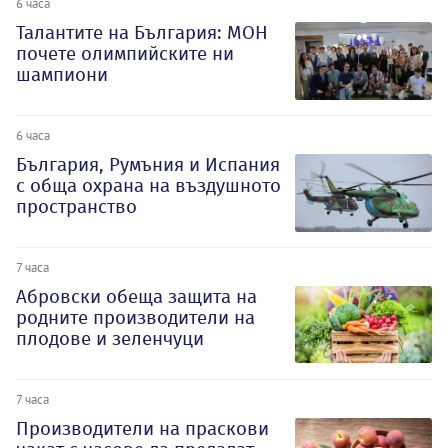
6 часа
Талантите на България: МОН
почете олимпийските ни
шампиони
6 часа
България, Румъния и Испания
с обща охрана на въздушното
пространство
7 часа
Абровски обеща защита на
родните производители на
плодове и зеленчуци
7 часа
Производители на праскови