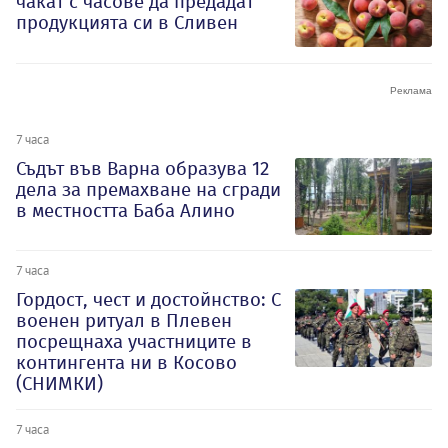
чакат с часове да предадат
продукцията си в Сливен
7 часа
Съдът във Варна образува 12
дела за премахване на сгради
в местността Баба Алино
7 часа
Гордост, чест и достойнство: С
военен ритуал в Плевен
посрещнаха участниците в
контингента ни в Косово
(СНИМКИ)
7 часа