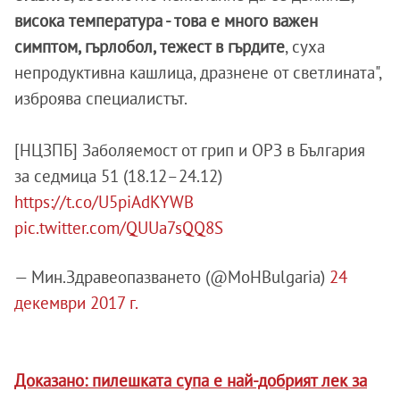
висока температура - това е много важен
симптом, гърлобол, тежест в гърдите
, суха
непродуктивна кашлица, дразнене от светлината",
изброява специалистът.
[НЦЗПБ] Заболяемост от грип и ОРЗ в България
за седмица 51 (18.12–24.12)
https://t.co/U5piAdKYWB
pic.twitter.com/QUUa7sQQ8S
— Мин.Здравеопазването (@MoHBulgaria)
24
декември 2017 г.
Доказано: пилешката супа е най-добрият лек за