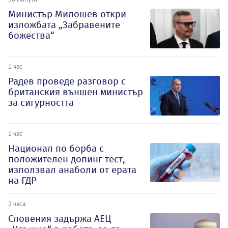
Министър Милошев откри
изложбата „Забравените
божества“
1 час
Радев проведе разговор с
британския външен министър
за сигурността
1 час
Национал по борба с
положителен допинг тест,
използвал анаболи от ерата
на ГДР
2 часа
Словения задържа АЕЦ