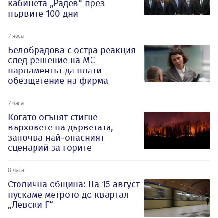
кабинета „Радев“ през
първите 100 дни
7 часа
Белобрадова с остра реакция
след решение на МС
парламентът да плати
обезщетение на фирма
7 часа
Когато огънят стигне
върховете на дърветата,
започва най-опасният
сценарий за горите
8 часа
Столична община: На 15 август
пускаме метрото до квартал
„Левски Г“