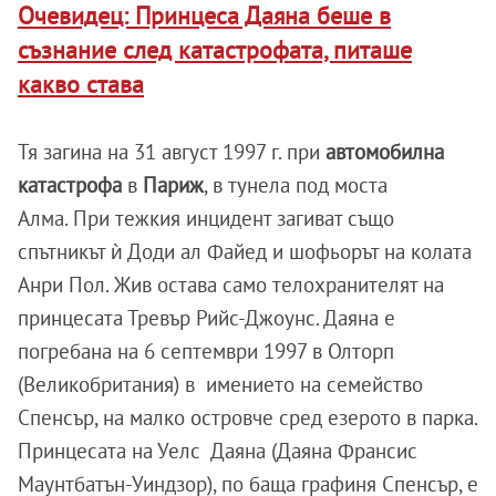
Очевидец: Принцеса Даяна беше в
съзнание след катастрофата, питаше
какво става
Тя загина на 31 август 1997 г. при
автомобилна
катастрофа
в
Париж
, в тунела под моста
Алма. При тежкия инцидент загиват също
спътникът ѝ Доди ал Файед и шофьорът на колата
Анри Пол. Жив остава само телохранителят на
принцесата Тревър Рийс-Джоунс. Даяна е
погребана на 6 септември 1997 в Олторп
(Великобритания) в имението на семейство
Спенсър, на малко островче сред езерото в парка.
Принцесата на Уелс Даяна (Даяна Франсис
Маунтбатън-Уиндзор), по баща графиня Спенсър, е