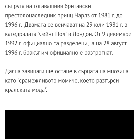
съпруга на тогавашния британски
престолонаследник принц Чарлз от 1981 г. до
1996 г. Двамата се венчават на 29 юли 1981 г. в
катедралата "Сейнт Пол" в Лондон. От 9 декември
1992 г. официално са разделени, а на 28 август
1996 г. бракът им официално е разтрогнат.
Даяна завинаги ще остане в сърцата на мнозина
като "срамежливото момиче, което разтърси
кралската мода".