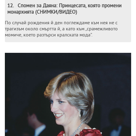
12
.
Спомен за Даяна: Принцесата, която промени
монархията (СНИМКИ/ВИДЕО)
По случай рождения й ден поглеждаме към нея не с
трагизъм около смъртта й, а като към „срамежливото
момиче, което разтърси кралската мода”.