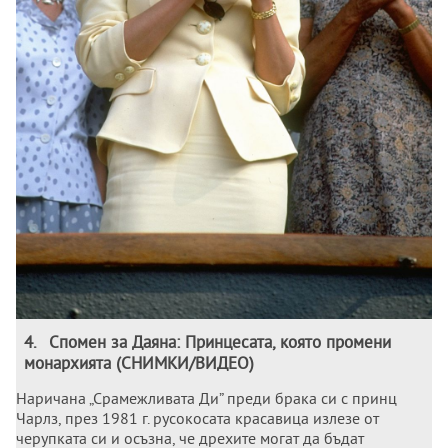
4
.
Спомен за Даяна: Принцесата, която промени
монархията (СНИМКИ/ВИДЕО)
Наричана „Срамежливата Ди” преди брака си с принц
Чарлз, през 1981 г. русокосата красавица излезе от
черупката си и осъзна, че дрехите могат да бъдат