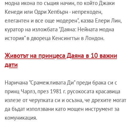
модна икона по същия начин, по който Джаки
Кенеди или Одри Хепбърн - непреходен,
елегантен и все още модерен", казва Елери Лин,
куратор на изложбата "Даяна: Нейната модна
история" в двореца Кенсингтън в Лондон.
Животът на принцеса Даяна в 10 важни
дати
Наричана "Срамежливата Ди" преди брака си с
принц Чарлз, през 1981 г. русокосата красавица
излезе от черупката си и осъзна, че дрехите могат
да бъдат използвани като мощен инструмент за
комуникация.