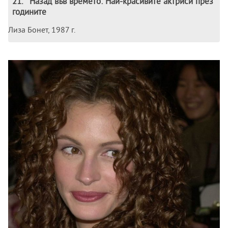
21
.
Назад във времето: Най-красивите актриси през
годините
Лиза Бонет, 1987 г.