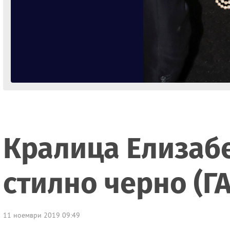
Кралица Елизабе
стилно черно (Г
11 ноември 2019 09:49