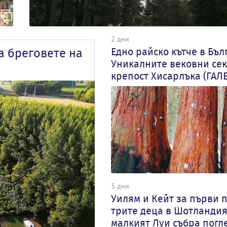
2 дни
Едно райско кътче в Бъл
а бреговете на
Уникалните вековни сек
крепост Хисарлъка (ГАЛ
3 дни
Уилям и Кейт за първи п
трите деца в Шотландия
малкият Луи събра погл