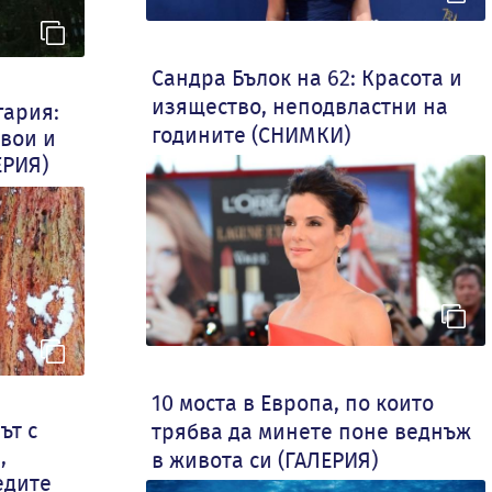
Сандра Бълок на 62: Красота и
изящество, неподвластни на
гария:
годините (СНИМКИ)
вои и
ЕРИЯ)
10 моста в Европа, по които
ът с
трябва да минете поне веднъж
,
в живота си (ГАЛЕРИЯ)
едите