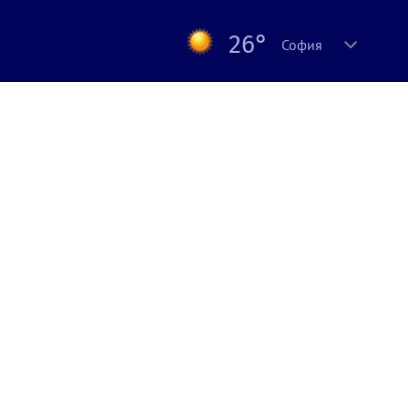
26°
София