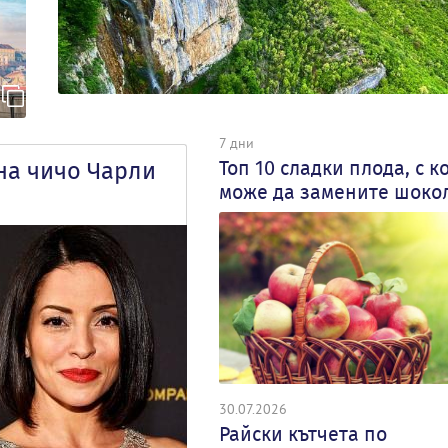
7 дни
Топ 10 сладки плода, с к
на чичо Чарли
може да замените шоко
30.07.2026
Райски кътчета по