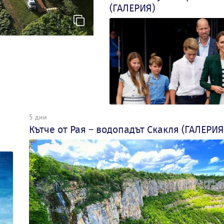
(ГАЛЕРИЯ)
5 дни
Кътче от Рая – водопадът Скакля (ГАЛЕРИЯ