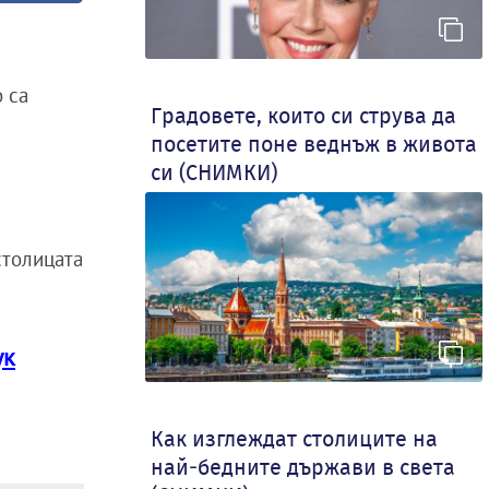
о са
Градовете, които си струва да
посетите поне веднъж в живота
си (СНИМКИ)
столицата
ук
Как изглеждат столиците на
най-бедните държави в света