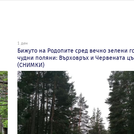
1 ден
Бижуто на Родопите сред вечно зелени г
чудни поляни: Върховръх и Червената ц
(СНИМКИ)