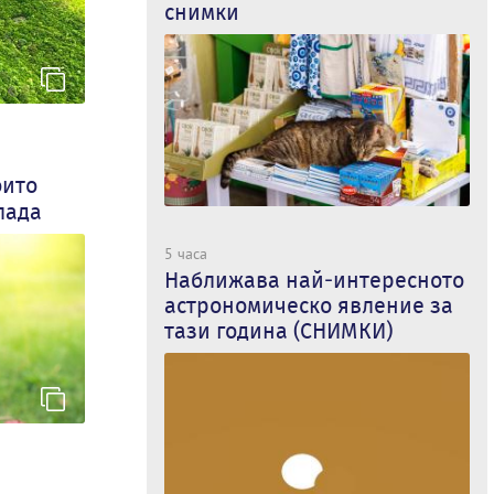
снимки
оито
лада
5 часа
Наближава най-интересното
астрономическо явление за
тази година (СНИМКИ)