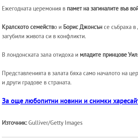
Ежегодната церемония в
памет на загиналите във в
Кралското семейств
о и
Борис Джонсън
се събраха в 
загубили живота си в конфликти.
В лондонската зала отидоха и
младите принцове Уиля
Представленията в залата бяха само началото на цер
и други градове в страната.
За още любопитни новини и снимки харесайте
Източник:
Gulliver/Getty Images