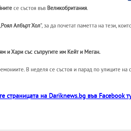
ойните
се състоя във
Великобритания
.
„
Роял Албърт Хол
”, за да почетат паметта на тези, коит
м и Хари със съпругите им Кейт и Меган.
емониите. В неделя се състоя и парад по улиците на 
 страницата на Dariknews.bg във Facebook т