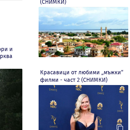
(СНИМКИ)
ори и
ърква
Красавици от любими „мъжки“
филми - част 2 (СНИМКИ)