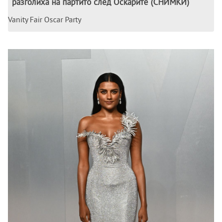
разголиха на партито след Оскарите (СНИМКИ)
Vanity Fair Oscar Party