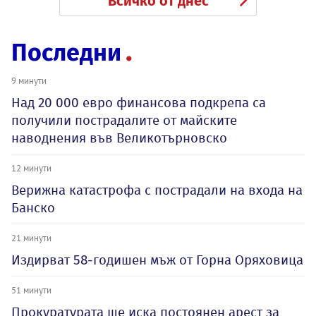
Всичко от днес
Последни
9 минути
Над 20 000 евро финансова подкрепа са
получили пострадалите от майските
наводнения във Великотърновско
12 минути
Верижна катастрофа с пострадали на входа на
Банско
21 минути
Издирват 58-годишен мъж от Горна Оряховица
51 минути
Прокуратурата ще иска постоянен арест за