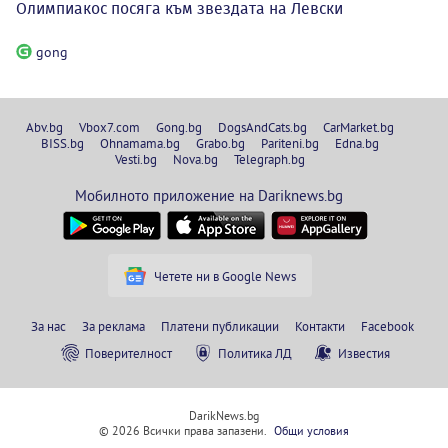
Олимпиакос посяга към звездата на Левски
gong
Abv.bg
Vbox7.com
Gong.bg
DogsAndCats.bg
CarMarket.bg
BISS.bg
Ohnamama.bg
Grabo.bg
Pariteni.bg
Edna.bg
Vesti.bg
Nova.bg
Telegraph.bg
Мобилното приложение на Dariknews.bg
Четете ни в Google News
За нас
За реклама
Платени публикации
Контакти
Facebook
Поверителност
Политика ЛД
Известия
DarikNews.bg
© 2026 Всички права запазени.
Общи условия