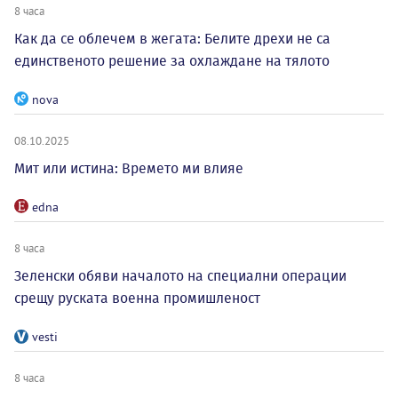
8 часа
Как да се облечем в жегата: Белите дрехи не са
единственото решение за охлаждане на тялото
nova
08.10.2025
Мит или истина: Времето ми влияе
edna
8 часа
Зеленски обяви началото на специални операции
срещу руската военна промишленост
vesti
8 часа