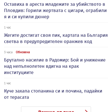
Оставиха в ареста младежите за убийството в
Пловдив: Горили жертвата с цигари, ограбили
я и си купили дюнер
1 час
Жегите достигат своя пик, картата на България
светва в предупредителен оранжев код
3 часа
Обновена
Брутално насилие в Радомир: Бой и унижение
над непълнолетен вдигна на крак
институциите
1 час
Куче захапа стопанина си и почина, падайки
от терасата