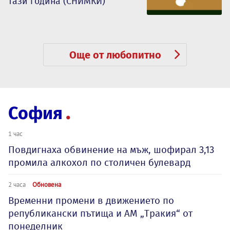
тази година (СНИМКИ)
Още от любопитно
София
1 час
Повдигнаха обвинение на мъж, шофирал 3,13
промила алкохол по столичен булевард
2 часа
Обновена
Временни промени в движението по
републикански пътища и АМ „Тракия“ от
понеделник