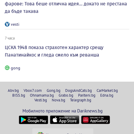
фарове: Това беше отлична идея... докато не престана
да бъде такава
vesti
7 часа
ЦСКА 1948 показа страхотен характер срещу
Панатинайкос и гледа смело към реванша
gong
Abv.bg
Vbox7.com
Gong.bg
DogsAndCats.bg
CarMarket.bg
BISS.bg
Ohnamama.bg
Grabo.bg
Pariteni.bg
Edna.bg
Vesti.bg
Nova.bg
Telegraph.bg
Мобилното приложение на Dariknews.bg