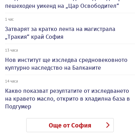
пешеходен уикенд на „Цар Освободител“
1 час
Затварят за кратко лента на магистрала
„Тракия“ край София
13 часа
Нов институт ще изследва средновековното
културно наследство на Балканите
14 часа
Какво показват резултатите от изследването
на кравето масло, открито в хладилна база в
Подгумер
Още от София