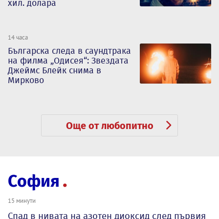
хил. долара
14 часа
Българска следа в саундтрака
на филма „Одисея“: Звездата
Джеймс Блейк снима в
Мирково
Още от любопитно
София
15 минути
Спад в нивата на азотен диоксид след първия