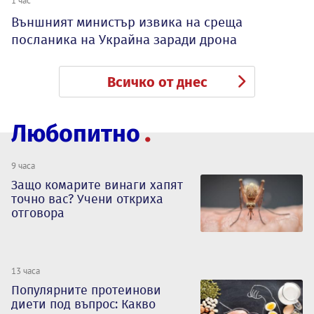
1 час
Външният министър извика на среща
посланика на Украйна заради дрона
Всичко от днес
Любопитно
9 часа
Защо комарите винаги хапят
точно вас? Учени откриха
отговора
13 часа
Популярните протеинови
диети под въпрос: Какво