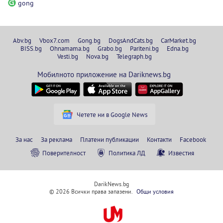
gong
Abv.bg
Vbox7.com
Gong.bg
DogsAndCats.bg
CarMarket.bg
BISS.bg
Ohnamama.bg
Grabo.bg
Pariteni.bg
Edna.bg
Vesti.bg
Nova.bg
Telegraph.bg
Мобилното приложение на Dariknews.bg
Четете ни в Google News
За нас
За реклама
Платени публикации
Контакти
Facebook
Поверителност
Политика ЛД
Известия
DarikNews.bg
© 2026 Всички права запазени.
Общи условия