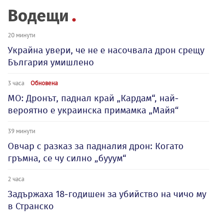
Водещи
20 минути
Украйна увери, че не е насочвала дрон срещу
България умишлено
3 часа
Обновена
МО: Дронът, паднал край „Кардам“, най-
вероятно е украинска примамка „Майя“
39 минути
Овчар с разказ за падналия дрон: Когато
гръмна, се чу силно „бууум“
2 часа
Задържаха 18-годишен за убийство на чичо му
в Странско