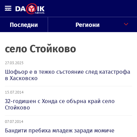
Последни
Региони
село Стойково
27.03.2025
Шофьор е в тежко състояние след катастрофа
в Хасковско
15.07.2014
32-годишен с Хонда се обърна край село
Стойково
07.07.2014
Бандити пребиха младеж заради момиче