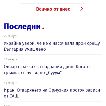
Всичко от днес
Последни
20 минути
Украйна увери, че не е насочвала дрон срещу
България умишлено
39 минути
Овчар с разказ за падналия дрон: Когато
гръмна, се чу силно „бууум“
49 минути
Иран: Отварянето на Ормузкия проток зависи
от САЩ