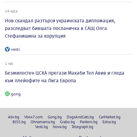
14 часа
Нов скандал разтърси украинската дипломация,
разследват бившата посланичка в САЩ Олга
Стефанишина за корупция
vesti
1 час
Безмилостен ЦСКА прегази Макаби Тел Авив и гледа
към плейофите на Лига Европа
gong
Abv.bg
Vbox7.com
Gong.bg
DogsAndCats.bg
CarMarket.bg
BISS.bg
Ohnamama.bg
Grabo.bg
Pariteni.bg
Edna.bg
Vesti.bg
Nova.bg
Telegraph.bg