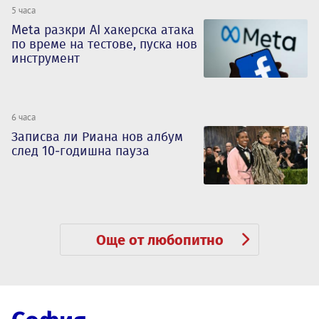
5 часа
Meta разкри AI хакерска атака
по време на тестове, пуска нов
инструмент
6 часа
Записва ли Риана нов албум
след 10-годишна пауза
Още от любопитно