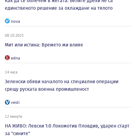
Как да се облечем в жегата: Белите дрехи не са
единственото решение за охлаждане на тялото
nova
08.10.2025
Мит или истина: Времето ми влияе
edna
14 часа
Зеленски обяви началото на специални операции
срещу руската военна промишленост
vesti
12 минути
НА ЖИВО: Левски 1:0 Локомотив Пловдив, ударен старт
за "сините"