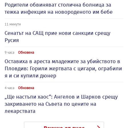
Родители обвиняват столична болница за
тежка инфекция на новороденото им бебе
11 минути
Сенатът на САЩ прие нови санкции срещу
Русия
9 часа
Обновена
Оставиха в ареста младежите за убийството в
Пловдив: Горили жертвата с цигари, ограбили
я и си купили дюнер
4 часа
Обновена
„Ще настъпи хаос“: Ангелов и Шарков срещу
закриването на Съвета по цените на
лекарствата