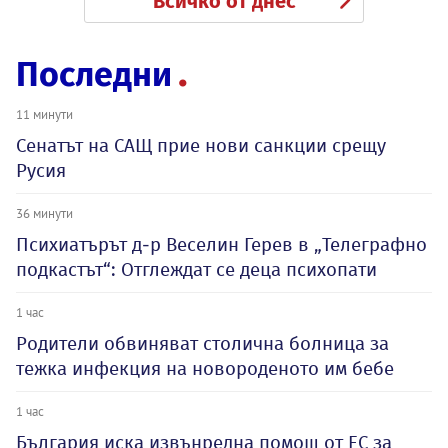
Всичко от днес
Последни
11 минути
Сенатът на САЩ прие нови санкции срещу
Русия
36 минути
Психиатърът д-р Веселин Герев в „Телеграфно
подкастът“: Отглеждат се деца психопати
1 час
Родители обвиняват столична болница за
тежка инфекция на новороденото им бебе
1 час
България иска извънредна помощ от ЕС за