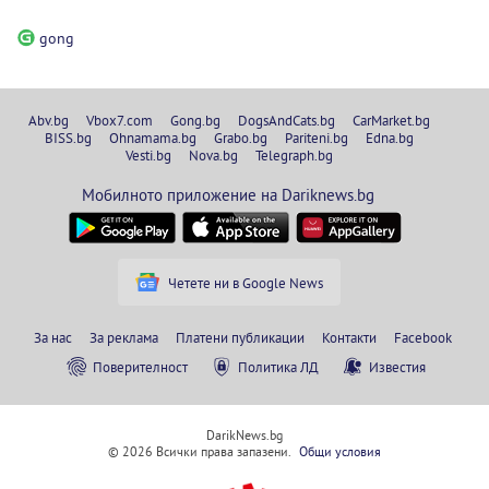
gong
Abv.bg
Vbox7.com
Gong.bg
DogsAndCats.bg
CarMarket.bg
BISS.bg
Ohnamama.bg
Grabo.bg
Pariteni.bg
Edna.bg
Vesti.bg
Nova.bg
Telegraph.bg
Мобилното приложение на Dariknews.bg
Четете ни в Google News
За нас
За реклама
Платени публикации
Контакти
Facebook
Поверителност
Политика ЛД
Известия
DarikNews.bg
© 2026 Всички права запазени.
Общи условия