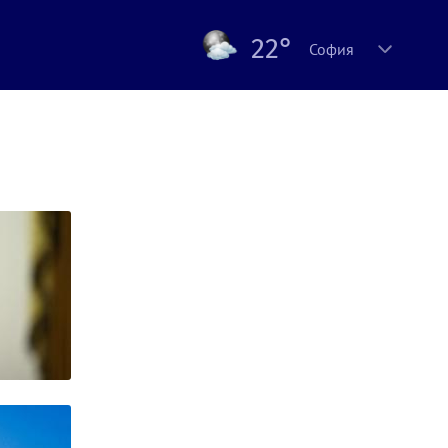
22°
София