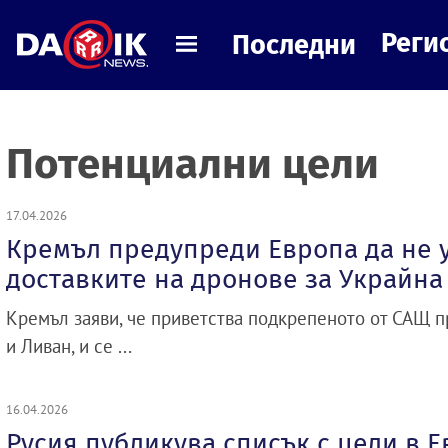
Реги
Последни
Потенциални цели
17.04.2026
Кремъл предупреди Европа да не 
доставките на дронове за Украйна
Кремъл заяви, че приветства подкрепеното от САЩ 
и Ливан, и се ...
16.04.2026
Русия публикува списък с цели в 