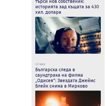
търси нов собственик:
историята зад къщата за 430
хил. долара
12 часа
Българска следа в
саундтрака на филма
„Одисея“: Звездата Джеймс
Блейк снима в Мирково