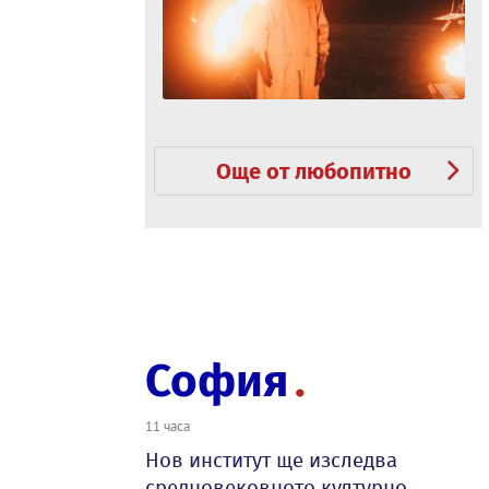
Още от любопитно
София
11 часа
Нов институт ще изследва
средновековното културно