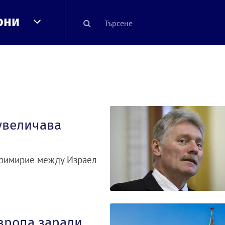
они
увеличава
примирие между Израел
Европа заради