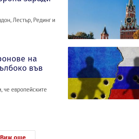
дон, Лестър, Рединг и
ронове на
ълбоко във
, че европейските
Виж още