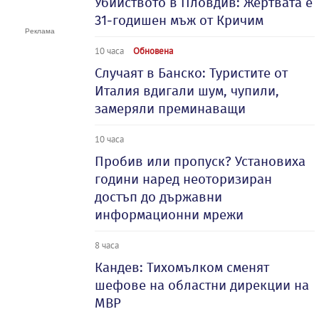
Убийството в Пловдив: Жертвата е
31-годишен мъж от Кричим
10 часа
Обновена
Случаят в Банско: Туристите от
Италия вдигали шум, чупили,
замеряли преминаващи
10 часа
Пробив или пропуск? Установиха
години наред неоторизиран
достъп до държавни
информационни мрежи
8 часа
Кандев: Тихомълком сменят
шефове на областни дирекции на
МВР