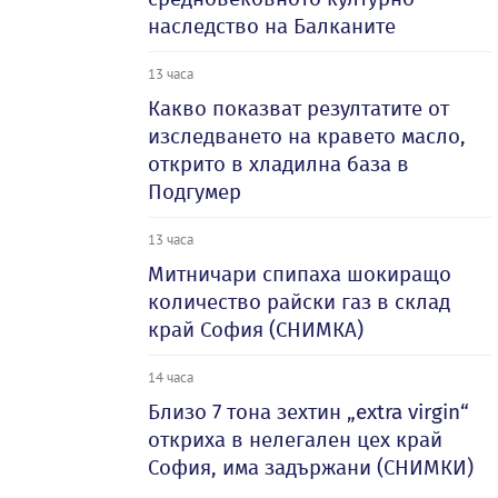
наследство на Балканите
13 часа
Какво показват резултатите от
изследването на кравето масло,
открито в хладилна база в
Подгумер
13 часа
Митничари спипаха шокиращо
количество райски газ в склад
край София (СНИМКА)
14 часа
Близо 7 тона зехтин „extra virgin“
откриха в нелегален цех край
София, има задържани (СНИМКИ)