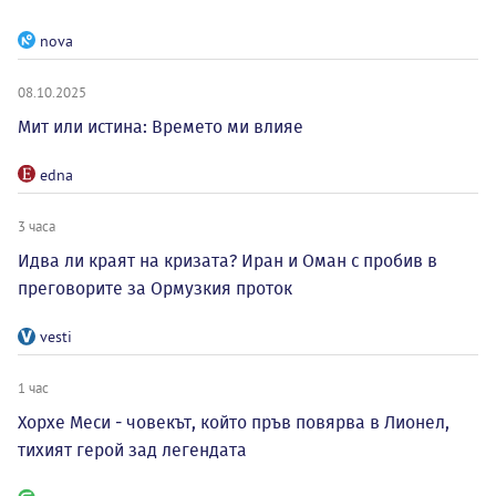
nova
08.10.2025
Мит или истина: Времето ми влияе
edna
3 часа
Идва ли краят на кризата? Иран и Оман с пробив в
преговорите за Ормузкия проток
vesti
1 час
Хорхе Меси - човекът, който пръв повярва в Лионел,
тихият герой зад легендата