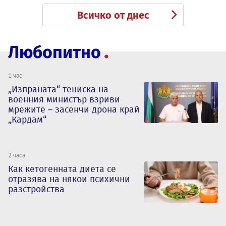
Всичко от днес
Любопитно
1 час
„Изпраната“ тениска на
военния министър взриви
мрежите – засенчи дрона край
„Кардам“
2 часа
Как кетогенната диета се
отразява на някои психични
разстройства