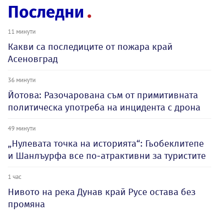
Последни
11 минути
Какви са последиците от пожара край
Асеновград
36 минути
Йотова: Разочарована съм от примитивната
политическа употреба на инцидента с дрона
49 минути
„Нулевата точка на историята“: Гьобеклитепе
и Шанлъурфа все по-атрактивни за туристите
1 час
Нивото на река Дунав край Русе остава без
промяна