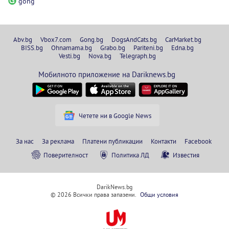
gong
Abv.bg
Vbox7.com
Gong.bg
DogsAndCats.bg
CarMarket.bg
BISS.bg
Ohnamama.bg
Grabo.bg
Pariteni.bg
Edna.bg
Vesti.bg
Nova.bg
Telegraph.bg
Мобилното приложение на Dariknews.bg
Четете ни в Google News
За нас
За реклама
Платени публикации
Контакти
Facebook
Поверителност
Политика ЛД
Известия
DarikNews.bg
© 2026 Всички права запазени.
Общи условия