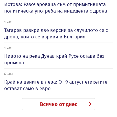
Йотова: Разочарована съм от примитивната
политическа употреба на инцидента с дрона
1 час
Тагарев разкри две версии за случилото се с
дрона, който се взриви в България
1 час
Нивото на река Дунав край Русе остава без
промяна
6 часа
Край на цените в лева: От 9 август етикетите
остават само в евро
Всичко от днес