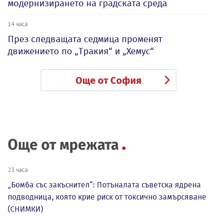
модернизирането на градската среда
14 часа
През следващата седмица променят
движението по „Тракия“ и „Хемус“
Още от София
Още от мрежата
23 часа
„Бомба със закъснител“: Потъналата съветска ядрена
подводница, която крие риск от токсично замърсяване
(СНИМКИ)