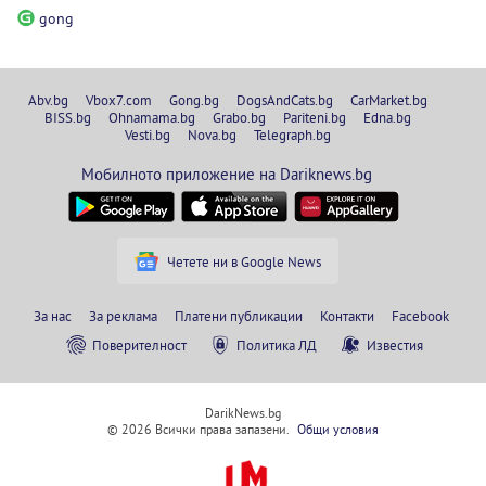
gong
Abv.bg
Vbox7.com
Gong.bg
DogsAndCats.bg
CarMarket.bg
BISS.bg
Ohnamama.bg
Grabo.bg
Pariteni.bg
Edna.bg
Vesti.bg
Nova.bg
Telegraph.bg
Мобилното приложение на Dariknews.bg
Четете ни в Google News
За нас
За реклама
Платени публикации
Контакти
Facebook
Поверителност
Политика ЛД
Известия
DarikNews.bg
© 2026 Всички права запазени.
Общи условия