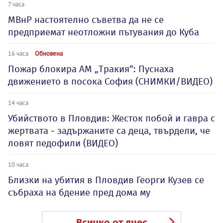
7 часа
МВнР настоятелно съветва да не се
предприемат неотложни пътувания до Куба
16 часа
Обновена
Пожар блокира АМ „Тракия“: Пуснаха
движението в посока София (СНИМКИ/ВИДЕО)
14 часа
Убийството в Пловдив: Жесток побой и гавра с
жертвата - задържаните са деца, твърдели, че
ловят педофили (ВИДЕО)
10 часа
Близки на убития в Пловдив Георги Кузев се
събраха на бдение пред дома му
Всичко от днес