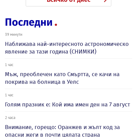
Последни
39 минути
Наближава най-интересното астрономическо
явление за тази година (СНИМКИ)
1 час
Мъж, преоблечен като Смъртта, се качи на
покрива на болница в Уелс
1 час
Голям празник е: Кой има имен ден на 7 август
2 часа
Внимание, горещо: Оранжев и жълт код за
опасни жеги в почти цялата страна