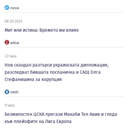
nova
08.10.2025
Мит или истина: Времето ми влияе
edna
22 часа
Нов скандал разтърси украинската дипломация,
разследват бившата посланичка в САЩ Олга
Стефанишина за корупция
vesti
9 часа
Безмилостен ЦСКА прегази Макаби Тел Авив и гледа
към плейофите на Лига Европа