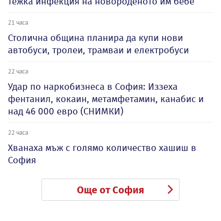
тежка инфекция на новороденото им бебе
21 часа
Столична община планира да купи нови
автобуси, тролеи, трамваи и електробуси
22 часа
Удар по наркобизнеса в София: Иззеха
фентанил, кокаин, метамфетамин, канабис и
над 46 000 евро (СНИМКИ)
22 часа
Хванаха мъж с голямо количество хашиш в
София
Още от София