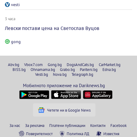
vesti
3 часа
Левски постави цена на Светослав Вуцов
gong
Abv.bg
Vbox7.com
Gong.bg
DogsAndCats.bg
CarMarket.bg
BISS.bg
Ohnamama.bg
Grabo.bg
Pariteni.bg
Edna.bg
Vesti.bg
Nova.bg
Telegraph.bg
Мобилното приложение на Dariknews.bg
Четете ни в Google News
За нас
За реклама
Платени публикации
Контакти
Facebook
Поверителност
Политика ЛД
Известия