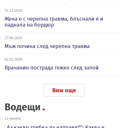
31.12.2010
Жена е с черепна травма, блъснали я и
паднала на бордюр
27.06.2010
Мъж почина след черепна травма
02.02.2009
Врачанин пострада тежко след запой
Виж още
Водещи
22 минути
„Аз какво трябва да направя?“: Каква е