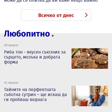
може да се опитва да ви каже нещо важно
Всичко от днес
Любопитно
40 минути
Риба тон - вкусен съюзник за
сърцето, мозъка и добрата
форма
41 минути
Тайните на перфектната
съботна сутрин – ще искаш да
ги пробваш веднага