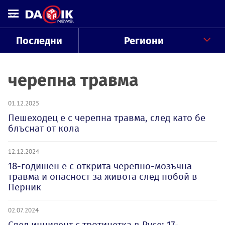
Последни
Региони
черепна травма
01.12.2025
Пешеходец е с черепна травма, след като бе
блъснат от кола
12.12.2024
18-годишен е с открита черепно-мозъчна
травма и опасност за живота след побой в
Перник
02.07.2024
След инцидент с тротинетка в Русе: 17-