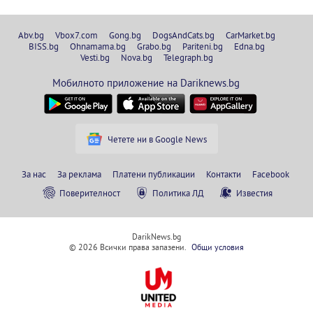
Abv.bg
Vbox7.com
Gong.bg
DogsAndCats.bg
CarMarket.bg
BISS.bg
Ohnamama.bg
Grabo.bg
Pariteni.bg
Edna.bg
Vesti.bg
Nova.bg
Telegraph.bg
Мобилното приложение на Dariknews.bg
Четете ни в Google News
За нас
За реклама
Платени публикации
Контакти
Facebook
Поверителност
Политика ЛД
Известия
DarikNews.bg
© 2026 Всички права запазени.
Общи условия