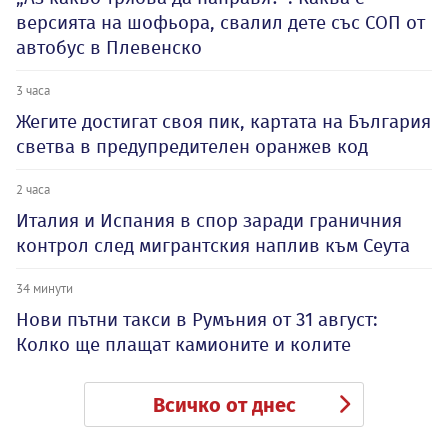
версията на шофьора, свалил дете със СОП от
автобус в Плевенско
3 часа
Жегите достигат своя пик, картата на България
светва в предупредителен оранжев код
2 часа
Италия и Испания в спор заради граничния
контрол след мигрантския наплив към Сеута
34 минути
Нови пътни такси в Румъния от 31 август:
Колко ще плащат камионите и колите
Всичко от днес