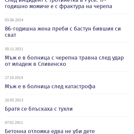
годишно момиче е с фрактура на черепа
03.06.2024
86-годишна жена преби с бастун бившия си
сват
30.11.2021
Мъж е в болница с черепна травна след удар
от младеж в Сливенско
27.10.2014
Мъж е в болница след катастрофа
20.05.2013
Братя се блъскаха с тухли
07.02.2011
Бетонна отломка едва не уби дете