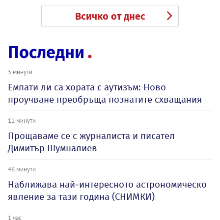
Всичко от днес
Последни
5 минути
Емпати ли са хората с аутизъм: Ново
проучване преобръща познатите схващания
11 минути
Прощаваме се с журналиста и писател
Димитър Шумналиев
46 минути
Наближава най-интересното астрономическо
явление за тази година (СНИМКИ)
1 час