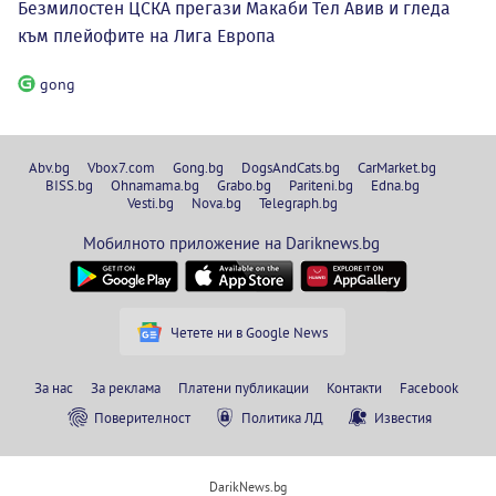
Безмилостен ЦСКА прегази Макаби Тел Авив и гледа
към плейофите на Лига Европа
gong
Abv.bg
Vbox7.com
Gong.bg
DogsAndCats.bg
CarMarket.bg
BISS.bg
Ohnamama.bg
Grabo.bg
Pariteni.bg
Edna.bg
Vesti.bg
Nova.bg
Telegraph.bg
Мобилното приложение на Dariknews.bg
Четете ни в Google News
За нас
За реклама
Платени публикации
Контакти
Facebook
Поверителност
Политика ЛД
Известия
DarikNews.bg