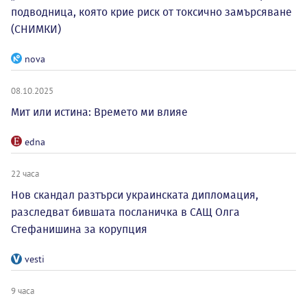
подводница, която крие риск от токсично замърсяване
(СНИМКИ)
nova
08.10.2025
Мит или истина: Времето ми влияе
edna
22 часа
Нов скандал разтърси украинската дипломация,
разследват бившата посланичка в САЩ Олга
Стефанишина за корупция
vesti
9 часа