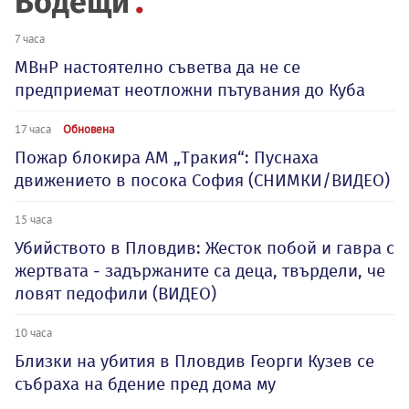
Водещи
7 часа
МВнР настоятелно съветва да не се
предприемат неотложни пътувания до Куба
17 часа
Обновена
Пожар блокира АМ „Тракия“: Пуснаха
движението в посока София (СНИМКИ/ВИДЕО)
15 часа
Убийството в Пловдив: Жесток побой и гавра с
жертвата - задържаните са деца, твърдели, че
ловят педофили (ВИДЕО)
10 часа
Близки на убития в Пловдив Георги Кузев се
събраха на бдение пред дома му