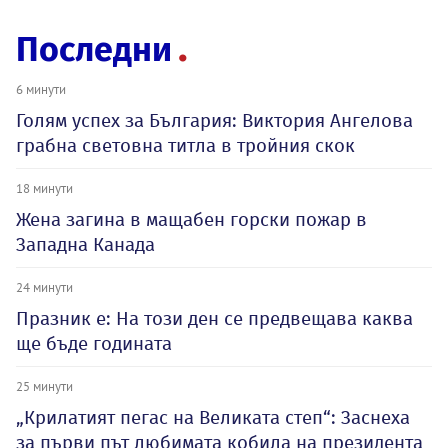
Последни
6 минути
Голям успех за България: Виктория Ангелова
грабна световна титла в тройния скок
18 минути
Жена загина в мащабен горски пожар в
Западна Канада
24 минути
Празник е: На този ден се предвещава каква
ще бъде годината
25 минути
„Крилатият пегас на Великата степ“: Заснеха
за първи път любимата кобила на президента