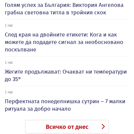
Голям успех за България: Виктория Ангелова
грабна световна титла в тройния скок
1 час
След края на двойните етикети: Кога и как
можете да подадете сигнал за необосновано
поскъпване
1 час
Жегите продължават: Очакват ни температури
до 35°
1 час
Перфектната понеделнишка сутрин – 7 малки
ритуала за добро начало
Всичко от днес