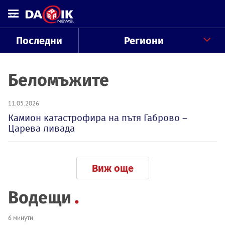
Последни
Региони
Беломъжите
11.05.2026
Камион катастрофира на пътя Габрово –
Царева ливада
Виж още
Водещи
6 минути