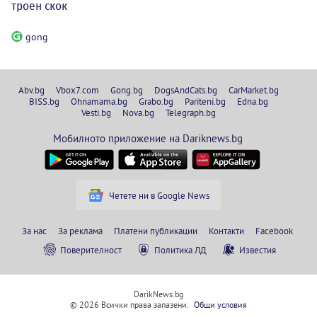
троен скок
gong
Abv.bg
Vbox7.com
Gong.bg
DogsAndCats.bg
CarMarket.bg
BISS.bg
Ohnamama.bg
Grabo.bg
Pariteni.bg
Edna.bg
Vesti.bg
Nova.bg
Telegraph.bg
Мобилното приложение на Dariknews.bg
Четете ни в Google News
За нас
За реклама
Платени публикации
Контакти
Facebook
Поверителност
Политика ЛД
Известия
DarikNews.bg
© 2026 Всички права запазени.
Общи условия