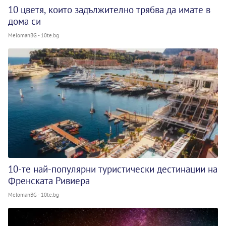
10 цветя, които задължително трябва да имате в
дома си
MelomanBG - 10te.bg
10-те най-популярни туристически дестинации на
Френската Ривиера
MelomanBG - 10te.bg