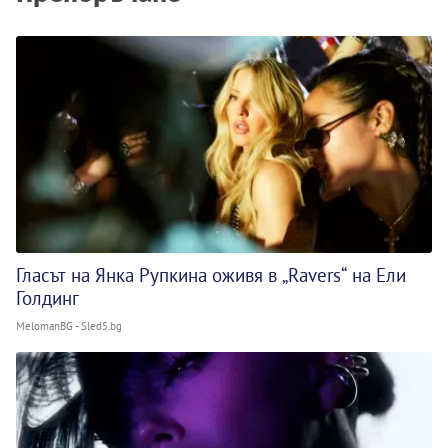
Гласът на Янка Рупкина оживя в „Ravers“ на Ели
Голдинг
MelomanBG - Sled5.bg