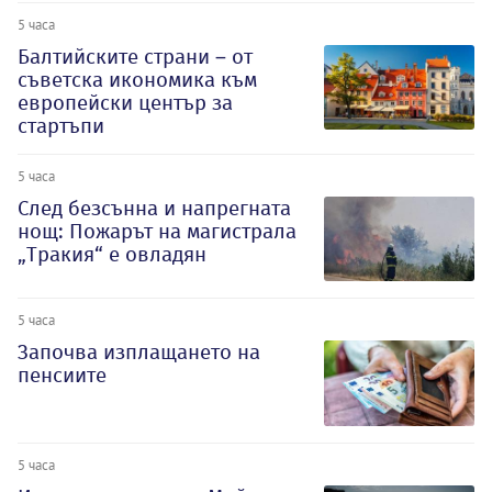
5 часа
Балтийските страни – от
съветска икономика към
европейски център за
стартъпи
5 часа
След безсънна и напрегната
нощ: Пожарът на магистрала
„Тракия“ е овладян
5 часа
Започва изплащането на
пенсиите
5 часа