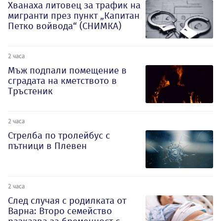
Хванаха литовец за трафик на
мигранти през пункт „Капитан
Петко войвода“ (СНИМКА)
2 часа
Мъж подпали помещение в
сградата на кметството в
Тръстеник
2 часа
Стрелба по тролейбус с
пътници в Плевен
2 часа
След случая с родилката от
Варна: Второ семейство