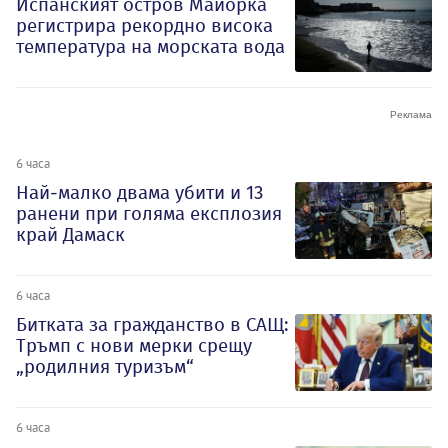
Испанският остров Майорка
регистрира рекордно висока
температура на морската вода
6 часа
Най-малко двама убити и 13
ранени при голяма експлозия
край Дамаск
6 часа
Битката за гражданство в САЩ:
Тръмп с нови мерки срещу
„родилния туризъм“
6 часа