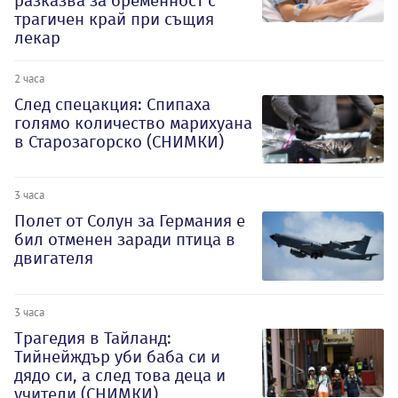
разказва за бременност с
трагичен край при същия
лекар
2 часа
След спецакция: Спипаха
голямо количество марихуана
в Старозагорско (СНИМКИ)
3 часа
Полет от Солун за Германия е
бил отменен заради птица в
двигателя
3 часа
Трагедия в Тайланд:
Тийнейждър уби баба си и
дядо си, а след това деца и
учители (СНИМКИ)