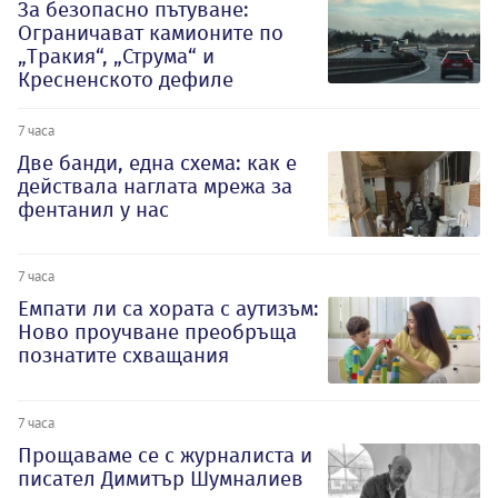
За безопасно пътуване:
Ограничават камионите по
„Тракия“, „Струма“ и
Кресненското дефиле
7 часа
Две банди, една схема: как е
действала наглата мрежа за
фентанил у нас
7 часа
Емпати ли са хората с аутизъм:
Ново проучване преобръща
познатите схващания
7 часа
Прощаваме се с журналиста и
писател Димитър Шумналиев