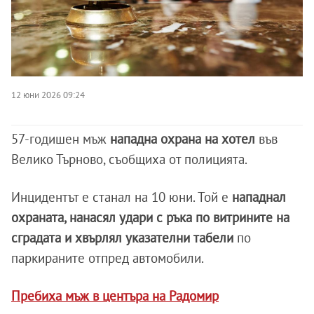
12 юни 2026 09:24
57-годишен мъж
нападна охрана на хотел
във
Велико Търново, съобщиха от полицията.
Инцидентът е станал на 10 юни. Той е
нападнал
охраната, нанасял удари с ръка по витрините на
сградата и хвърлял указателни табели
по
паркираните отпред автомобили.
Пребиха мъж в центъра на Радомир