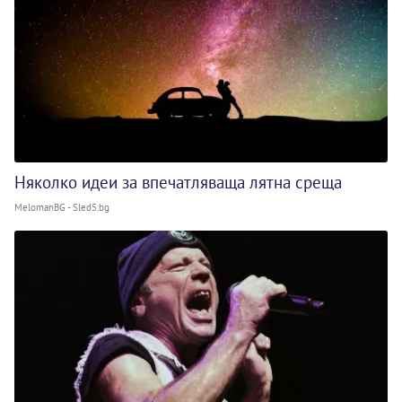
Няколко идеи за впечатляваща лятна среща
MelomanBG - Sled5.bg