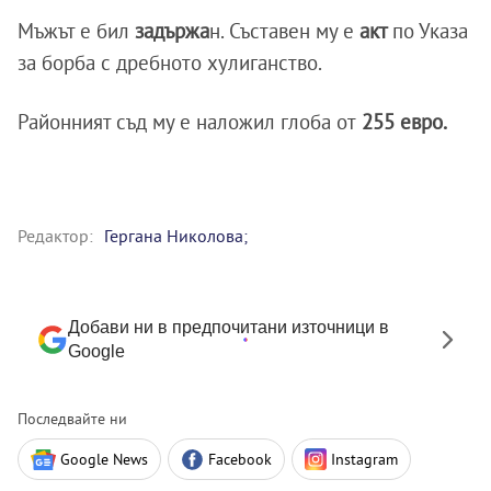
Мъжът е бил
задържа
н. Съставен му е
акт
по Указа
за борба с дребното хулиганство.
Районният съд му е наложил глоба от
255 евро.
Редактор:
Гергана Николова;
Добави ни в предпочитани източници в
Google
Последвайте ни
Google News
Facebook
Instagram