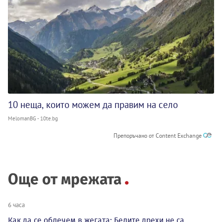
10 неща, които можем да правим на село
MelomanBG - 10te.bg
Препоръчано от Content Exchange
Още от мрежата
6 часа
Как да се облечем в жегата: Белите дрехи не са