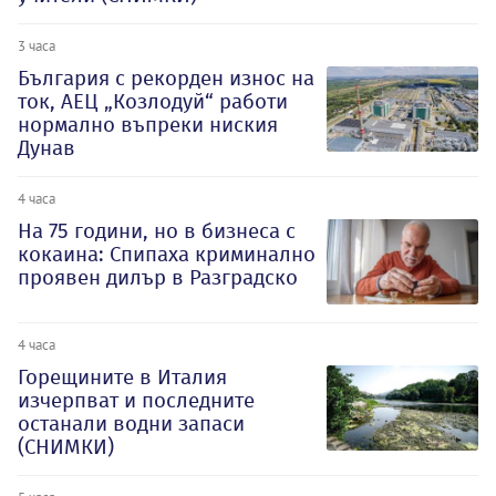
3 часа
България с рекорден износ на
ток, АЕЦ „Козлодуй“ работи
нормално въпреки ниския
Дунав
4 часа
На 75 години, но в бизнеса с
кокаина: Спипаха криминално
проявен дилър в Разградско
4 часа
Горещините в Италия
изчерпват и последните
останали водни запаси
(СНИМКИ)