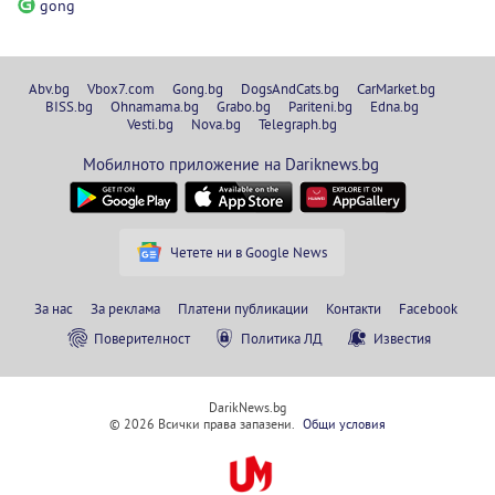
gong
Abv.bg
Vbox7.com
Gong.bg
DogsAndCats.bg
CarMarket.bg
BISS.bg
Ohnamama.bg
Grabo.bg
Pariteni.bg
Edna.bg
Vesti.bg
Nova.bg
Telegraph.bg
Мобилното приложение на Dariknews.bg
Четете ни в Google News
За нас
За реклама
Платени публикации
Контакти
Facebook
Поверителност
Политика ЛД
Известия
DarikNews.bg
© 2026 Всички права запазени.
Общи условия