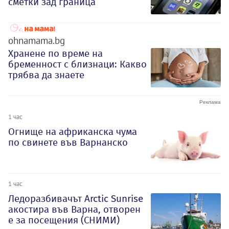
сметки зад граница
ohnamama.bg
Хранене по време на
бременност с близнаци: Какво
трябва да знаете
1 час
Огнище на африканска чума
по свинете във Варнанско
1 час
Ледоразбивачът Arctic Sunrise
акостира във Варна, отворен
е за посещения (СНИМИ)