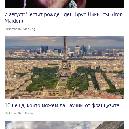
7 август: Честит рожден ден, Брус Дикинсън (Iron
Maiden)!
MelomanBG - Sled5.bg
10 неща, които можем да научим от французите
MelomanBG - 10te.bg