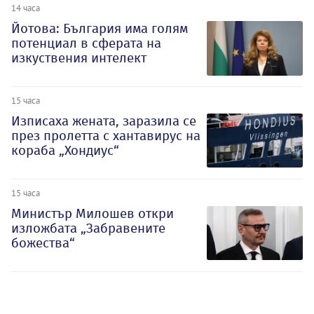
14 часа
Йотова: България има голям
потенциал в сферата на
изкуствения интелект
15 часа
Изписаха жената, заразила се
през пролетта с хантавирус на
кораба „Хондиус“
15 часа
Министър Милошев откри
изложбата „Забравените
божества“