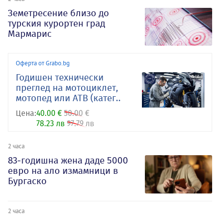
Земетресение близо до
турския курортен град
Мармарис
Оферта от Grabo.bg
Годишен технически
преглед на мотоциклет,
мотопед или АТВ (катег..
Цена:
40.00 €
50.00 €
78.23 лв
97.79 лв
2 часа
83-годишна жена даде 5000
евро на ало измамници в
Бургаско
2 часа