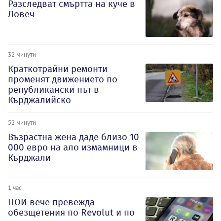
Разследват смъртта на куче в
Ловеч
32 минути
Краткотрайни ремонти
променят движението по
републикански път в
Кърджалийско
52 минути
Възрастна жена даде близо 10
000 евро на ало измамници в
Кърджали
1 час
НОИ вече превежда
обезщетения по Revolut и по