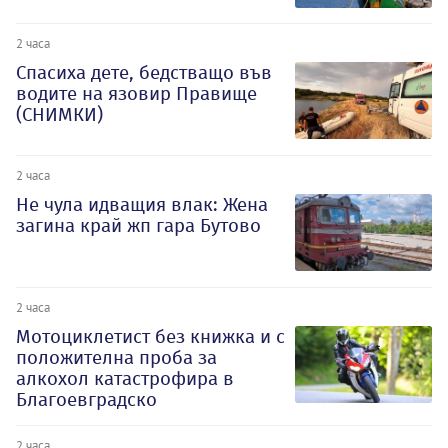
2 часа
Спасиха дете, бедстващо във
водите на язовир Правище
(СНИМКИ)
2 часа
Не чула идващия влак: Жена
загина край жп гара Бутово
2 часа
Мотоциклетист без книжка и с
положителна проба за
алкохол катастрофира в
Благоевградско
2 часа