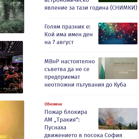
явление за тази година (СНИМКИ)
Голям празник е:
Кой има имен ден
на 7 август
МВнР настоятелно
съветва да не се
предприемат
неотложни пътувания до Куба
Обновена
Пожар блокира
АМ „Тракия“:
Пуснаха
движението в посока София