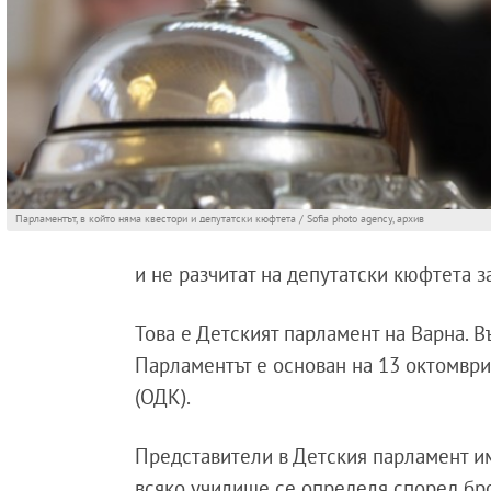
Парламентът, в който няма квестори и депутатски кюфтета / Sofia photo agency, архив
и не разчитат на депутатски кюфтета з
Това е Детският парламент на Варна. В
Парламентът е основан на 13 октомври
(ОДК).
Представители в Детския парламент им
всяко училище се определя според бро