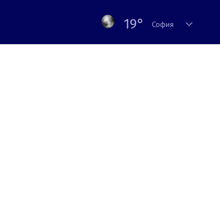
19°
София