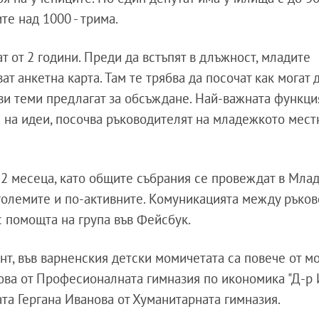
ите над 1000 - трима.
 от 2 години. Преди да встъпят в длъжност, младите
 анкетна карта. Там те трябва да посочат как могат 
кви теми предлагат за обсъждане. Най-важната функци
 на идеи, посочва ръководителят на младежкото мест
 2 месеца, като общите събрания се провеждат в Мла
 големите и по-активните. Комуникацията между ръко
с помощта на група във Фейсбук.
нт, във варненския детски момичетата са повече от м
ова от Професионалната гимназия по икономика "Д-р
та Гергана Иванова от Хуманитарната гимназия.