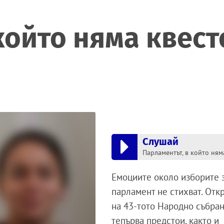
който няма квест
Слушай
Емоциите около изборите 
парламент не стихват. Отк
на 43-тото Народно събра
тепърва предстои, както и