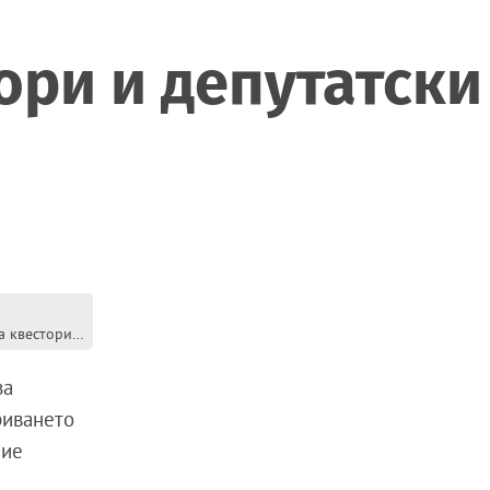
ори и депутатски
Парламентът, в който няма квестори и депутатски кюфтета
за
риването
ние