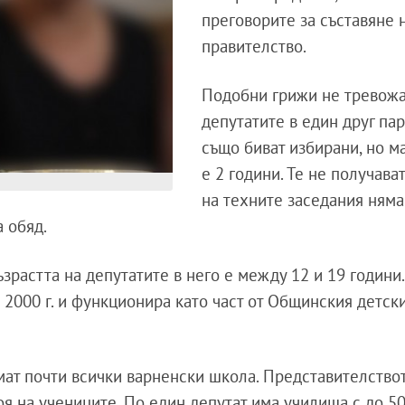
преговорите за съставяне 
правителство.
Подобни грижи не тревожа
депутатите в един друг пар
също биват избирани, но м
е 2 години. Те не получават
на техните заседания няма
а обяд.
ъзрастта на депутатите в него е между 12 и 19 години.
 2000 г. и функционира като част от Общинския детск
ат почти всички варненски школа. Представителство
я на учениците. По един депутат има училища с до 5