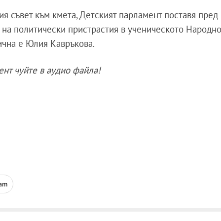
я съвет към кмета, Детският парламент поставя пред
 на политически пристрастия в ученическото Народн
ична е Юлия Кавръкова.
ент чуйте в аудио файла!
ram