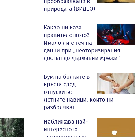
преобразяване в
природата (ВИДЕО)
Какво ни каза
правителството?
Имало ли е теч на
данни при „неоторизирания
достъп до държавни мрежи“
Бум на болките в
кръста след
отпуските:
Летните навици, които ни
разболяват
Наближава най-
интересното
астрономическо