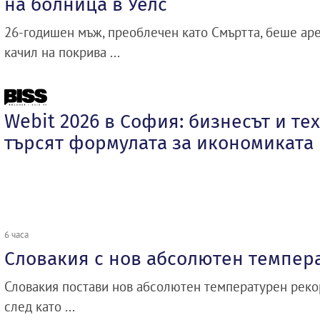
на болница в Уелс
26-годишен мъж, преоблечен като Смъртта, беше аре
качил на покрива ...
Webit 2026 в София: бизнесът и те
търсят формулата за икономиката
6 часа
Словакия с нов абсолютен темпер
Словакия постави нов абсолютен температурен рекор
след като ...