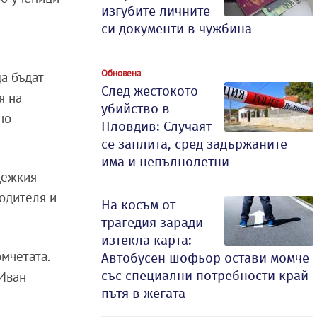
изгубите личните
си документи в чужбина
Обновена
да бъдат
След жестокото
я на
убийство в
но
Пловдив: Случаят
се заплита, сред задържаните
има и непълнолетни
дежкия
водителя и
На косъм от
трагедия заради
изтекла карта:
омчетата.
Автобусен шофьор остави момче
със специални потребности край
 Иван
пътя в жегата