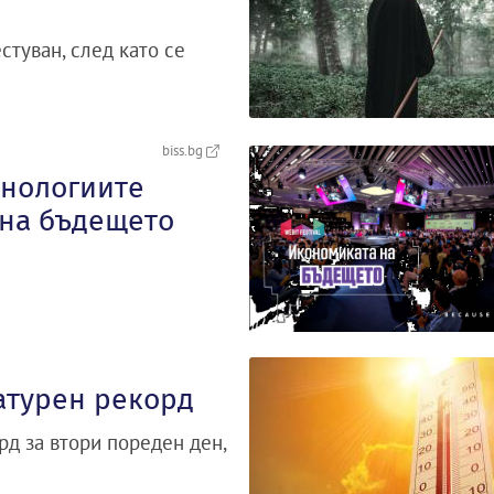
стуван, след като се
biss.bg
хнологиите
 на бъдещето
атурен рекорд
д за втори пореден ден,