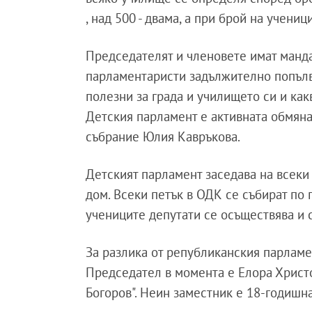
, над 500 - двама, а при брой на учениц
Председателят и членовете имат мандат
парламентаристи задължително попълват
полезни за града и училището си и ка
Детския парламент е активната обмяна
събрание Юлия Кавръкова.
Детският парламент заседава на всеки
дом. Всеки петък в ОДК се събират по
учениците депутати се осъществява и 
За разлика от републиканския парламе
Председател в момента е Елора Христ
Богоров". Неин заместник е 18-годишна