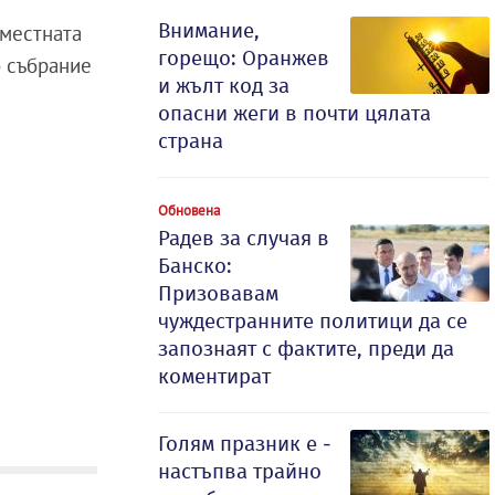
Внимание,
 местната
горещо: Оранжев
о събрание
и жълт код за
опасни жеги в почти цялата
страна
Обновена
Радев за случая в
Банско:
Призовавам
чуждестранните политици да се
запознаят с фактите, преди да
коментират
Голям празник е -
настъпва трайно