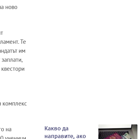
на ново
т
ламент. Те
андатът им
 заплати,
 квестори
и комплекс
Какво да
то на
направите, ако
00 ученици