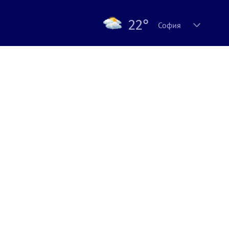
22°
София