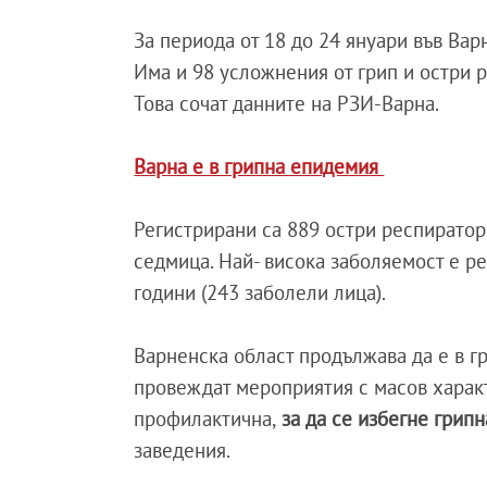
За периода от 18 до 24 януари във Ва
Има и 98 усложнения от грип и остри 
Това сочат данните на РЗИ-Варна.
Варна e в грипна епидемия
Регистрирани са 889 остри респиратор
седмица. Най- висока заболяемост е рег
години (243 заболели лица).
Варненска област продължава да е в г
провеждат мероприятия с масов характ
профилактична,
за да се избегне грипн
заведения.