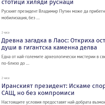
стотици хиляди руснаци
Руският президент Владимир Путин може да прибегн
мобилизация, без ...
2 часа
Древна загадка в Лаос: Откриха ос
души в гигантска каменна делва
Една от най-големите археологически мистерии в св
по-близо до ...
2 часа
Иранският президент: Искаме спо
САЩ, но без компромиси
Настоящите условия предоставят най-добрата възмож