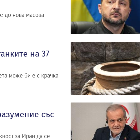
е до нова масова
танките на 37
ета може би е с крачка
разумение със
ност за Иран да се