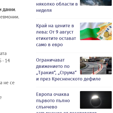
няколко области в
и данни
.
неделя
невмонии.
Край на цените в
лева: От 9 август
етикетите остават
само в евро
ата
Ограничават
 - 14
движението по
„Тракия“, „Струма“
и през Кресненското дефиле
а не се
Европа очаква
е
първото пълно
слънчево