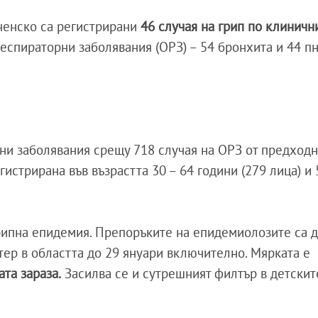
рненско са регистрирани
46 случая на грип по клиничн
респираторни заболявания (ОРЗ) – 54 бронхита и 44 п
ни заболявания срещу 718 случая на ОРЗ от предходн
истрирана във възрастта 30 – 64 години (279 лица) и 5
рипна епидемия. Препоръките на епидемиолозите са д
ер в областта до 29 януари включително. Мярката е
ата зараза.
Засилва се и сутрешният филтър в детскит