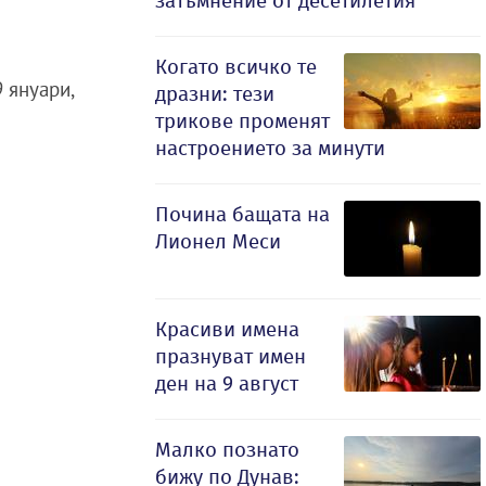
затъмнение от десетилетия
Когато всичко те
 януари,
дразни: тези
трикове променят
настроението за минути
Почина бащата на
Лионел Меси
Красиви имена
празнуват имен
ден на 9 август
Малко познато
бижу по Дунав: