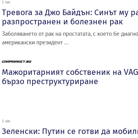
1 час
Тревога за Джо Байдън: Синът му р
разпространен и болезнен рак
Заболяването от рак на простатата, с което бе диаг
американски президент ...
Мажоритарният собственик на VAG
бързо преструктуриране
1 час
Зеленски: Путин се готви да моби