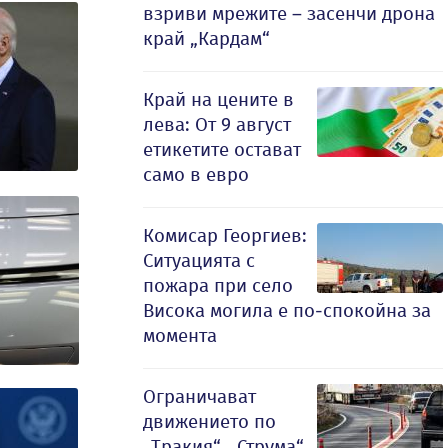
взриви мрежите – засенчи дрона
край „Кардам“
Край на цените в
лева: От 9 август
етикетите остават
само в евро
Комисар Георгиев:
Ситуацията с
пожара при село
Висока могила е по-спокойна за
момента
Ограничават
движението по
„Тракия“, „Струма“