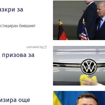
азкри за
ностициран бившият
carmarket.bg
 призова за
лизира още