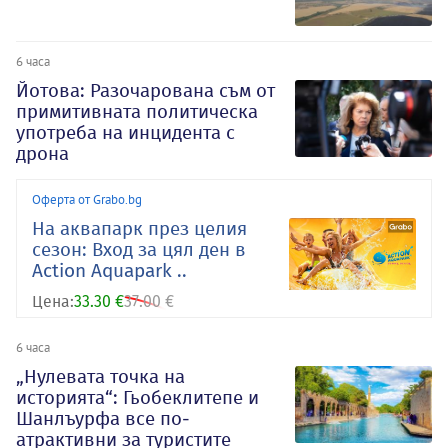
6 часа
Йотова: Разочарована съм от
примитивната политическа
употреба на инцидента с
дрона
Оферта от Grabo.bg
На аквапарк през целия
сезон: Вход за цял ден в
Action Aquapark ..
Цена:
33.30 €
37.00 €
6 часа
„Нулевата точка на
историята“: Гьобеклитепе и
Шанлъурфа все по-
атрактивни за туристите