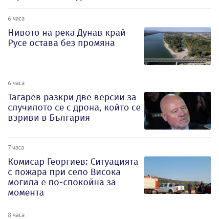
6 часа
Нивото на река Дунав край
Русе остава без промяна
6 часа
Тагарев разкри две версии за
случилото се с дрона, който се
взриви в България
7 часа
Комисар Георгиев: Ситуацията
с пожара при село Висока
могила е по-спокойна за
момента
8 часа