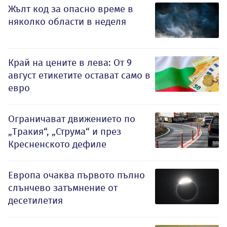
Жълт код за опасно време в
няколко области в неделя
Край на цените в лева: От 9
август етикетите остават само в
евро
Ограничават движението по
„Тракия“, „Струма“ и през
Кресненското дефиле
Европа очаква първото пълно
слънчево затъмнение от
десетилетия