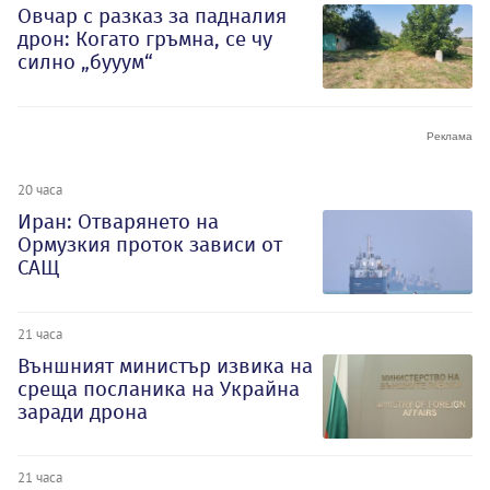
Овчар с разказ за падналия
дрон: Когато гръмна, се чу
силно „бууум“
20 часа
Иран: Отварянето на
Ормузкия проток зависи от
САЩ
21 часа
Външният министър извика на
среща посланика на Украйна
заради дрона
21 часа