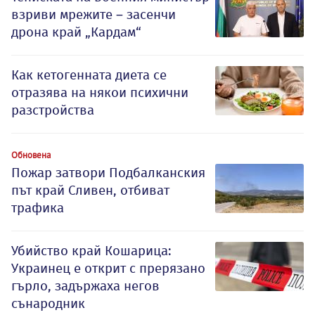
взриви мрежите – засенчи
дрона край „Кардам“
Как кетогенната диета се
отразява на някои психични
разстройства
Обновена
Пожар затвори Подбалканския
път край Сливен, отбиват
трафика
Убийство край Кошарица:
Украинец е открит с прерязано
гърло, задържаха негов
сънародник