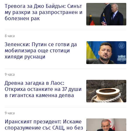
Тревога за Джо Байдън: Синът
му разкри за разпространен и
болезнен рак
8 часа
Зеленски: Путин се готви да
мобилизира още стотици
хиляди руснаци
9 часа
Древна загадка в Лаос:
Откриха останките на 37 души
в гигантска каменна делва
9 часа
Иранският президент: Искаме
споразумение със САЩ, но без