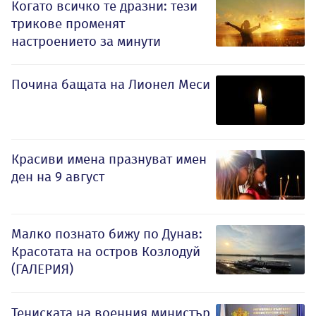
Когато всичко те дразни: тези
трикове променят
настроението за минути
Почина бащата на Лионел Меси
Красиви имена празнуват имен
ден на 9 август
Малко познато бижу по Дунав:
Красотата на остров Козлодуй
(ГАЛЕРИЯ)
Тениската на военния министър