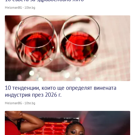
MelomanBG - 10te.bg
10 тенденции, които ще определят винената
индустрия през 2026 г.
MelomanBG - 10te.bg