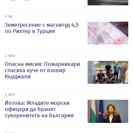
1 час
Земетресение с магнитуд 4,5
по Рихтер в Турция
2 часа
Опасна мисия: Пожарникари
спасиха куче от язовир
Кърджали
2 часа
Йотова: Младите морски
офицери да бранят
суверенитета на България