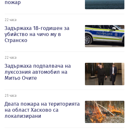
пожар
22 часа
Задържаха 18-годишен за
убийство на чичо му в
Странско
22 часа
Задържаха подпалвача на
луксозния автомобил на
Митьо Очите
23 часа
Двата пожара на територията
на област Хасково са
локализирани