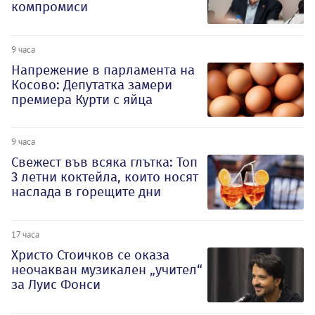
компромиси
9 часа
Напрежение в парламента на
Косово: Депутатка замери
премиера Курти с яйца
9 часа
Свежест във всяка глътка: Топ
3 летни коктейла, които носят
наслада в горещите дни
17 часа
Христо Стоичков се оказа
неочакван музикален „учител“
за Луис Фонси