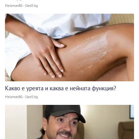
MelomanBG - Sled5.bg
Какво е уреята и каква е нейната функция?
MelomanBG - Sled5.bg