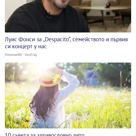
Луис Фонси за „Despacito“, семейството и първия
си концерт у нас
MelomanBG - Sled5.bg
10 съвета за здравословно лято