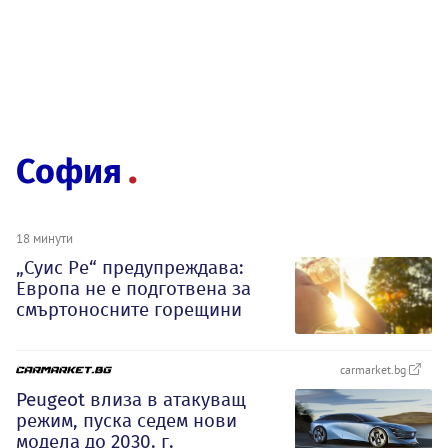
София
18 минути
„Суис Ре“ предупреждава:
Европа не е подготвена за
смъртоносните горещини
carmarket.bg
Peugeot влиза в атакуващ
режим, пуска седем нови
модела до 2030. г.