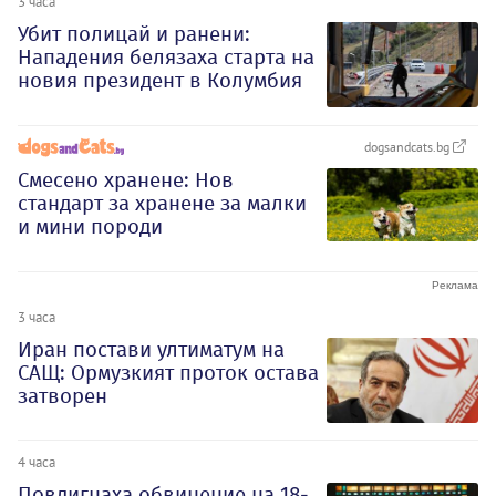
3 часа
Убит полицай и ранени:
Нападения белязаха старта на
новия президент в Колумбия
dogsandcats.bg
Смесено хранене: Нов
стандарт за хранене за малки
и мини породи
3 часа
Иран постави ултиматум на
САЩ: Ормузкият проток остава
затворен
4 часа
Повдигнаха обвинение на 18-