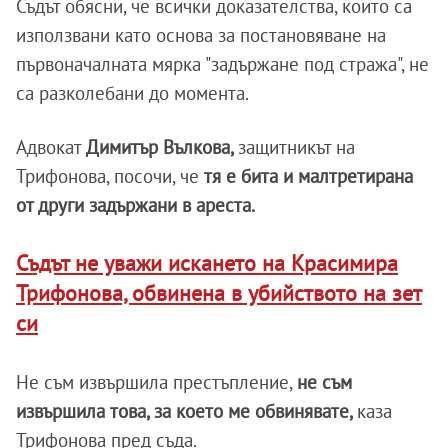
Съдът обясни, че всички доказателства, които са
използвани като основа за постановяване на
първоначалната мярка "задържане под стража", не
са разколебани до момента.
Адвокат
Димитър Вълкова,
защитникът на
Трифонова, посочи, че
тя е бита и малтретирана
от други задържани в ареста.
Съдът не уважи искането на Красимира
Трифонова, обвинена в убийството на зет
си
Не съм извършила престъпление,
не съм
извършила това, за което ме обвинявате,
каза
Трифонова пред съда.