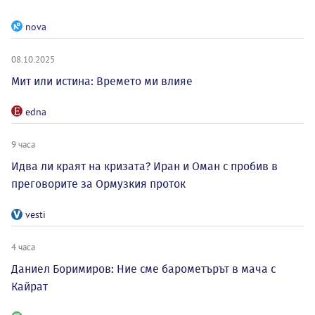
nova
08.10.2025
Мит или истина: Времето ми влияе
edna
9 часа
Идва ли краят на кризата? Иран и Оман с пробив в
преговорите за Ормузкия проток
vesti
4 часа
Даниел Боримиров: Ние сме барометърът в мача с
Кайрат