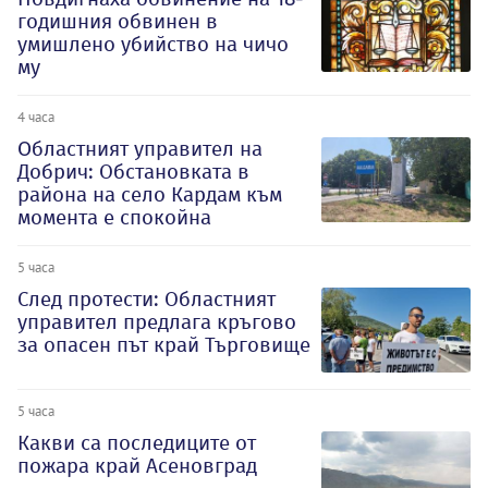
годишния обвинен в
умишлено убийство на чичо
му
4 часа
Oбластният управител на
Добрич: Обстановката в
района на село Кардам към
момента е спокойна
5 часа
След протести: Областният
управител предлага кръгово
за опасен път край Търговище
5 часа
Какви са последиците от
пожара край Асеновград