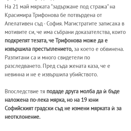
На 21 май мярката "задържане под стража" на
Красимира Трифонова бе потвърдена от
Апелативен съд - София. Магистратите записаха в
мотивите си, че има събрани доказателства, които
подкрепят тезата, че Трифонова може да е
извършила престъплението,
за което е обвинена.
Разпитани са и много свидетели по
разследването. Пред съда жената каза, че е
невинна и не е извършила убийството.
Впоследствие тя
подаде друга молба да ѝ бъде
наложена по-лека мярка, но на 19 юни
Софийският градски съд не измени мярката ѝ за
неотклонение.