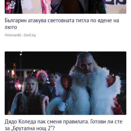
Българин атакува световната титла по ядене на
люто
MelomanBG - Sled5.bg
Дядо Коледа пак сменя правилата. Готови ли сте
за „Брутална нощ 2“?