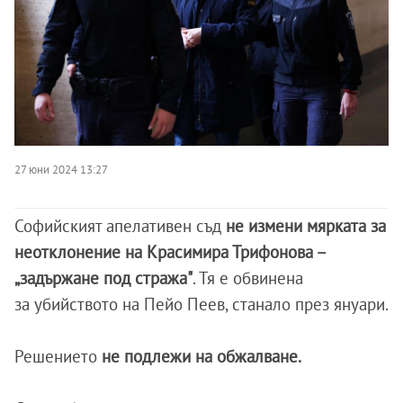
27 юни 2024 13:27
Софийският апелативен съд
не измени мярката за
неотклонение на Красимира Трифонова –
„задържане под стража"
. Тя е обвинена
за убийството на Пейо Пеев, станало през януари.
Решението
не подлежи на обжалване.