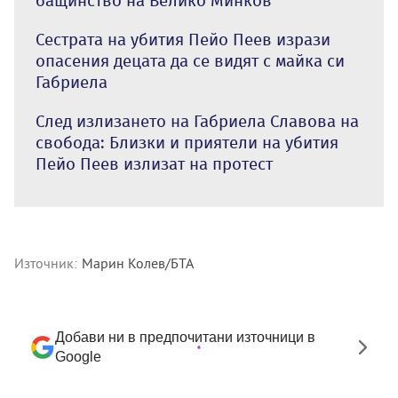
бащинство на Велико Минков
Сестрата на убития Пейо Пеев изрази
опасения децата да се видят с майка си
Габриела
След излизането на Габриела Славова на
свобода: Близки и приятели на убития
Пейо Пеев излизат на протест
Източник:
Марин Колев/БТА
Добави ни в предпочитани източници в
Google