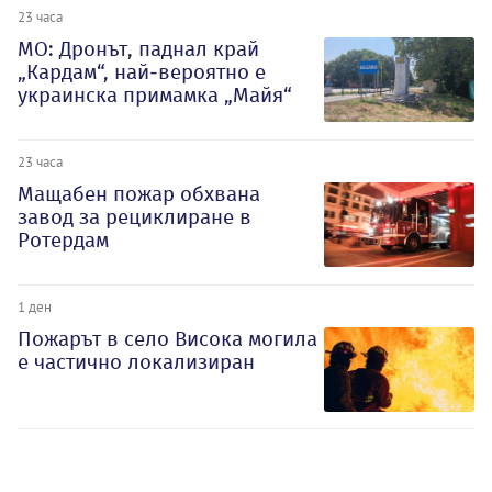
23 часа
МО: Дронът, паднал край
„Кардам“, най-вероятно е
украинска примамка „Майя“
23 часа
Мащабен пожар обхвана
завод за рециклиране в
Ротердам
1 ден
Пожарът в село Висока могила
е частично локализиран