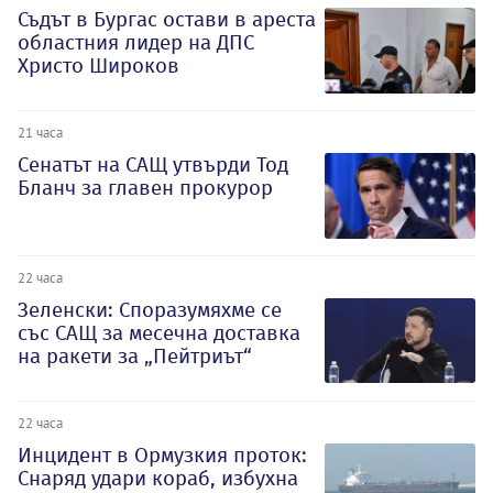
Съдът в Бургас остави в ареста
областния лидер на ДПС
Христо Широков
21 часа
Сенатът на САЩ утвърди Тод
Бланч за главен прокурор
22 часа
Зеленски: Споразумяхме се
със САЩ за месечна доставка
на ракети за „Пейтриът“
22 часа
Инцидент в Ормузкия проток:
Снаряд удари кораб, избухна