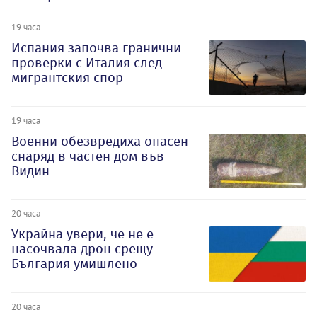
19 часа
Испания започва гранични
проверки с Италия след
мигрантския спор
19 часа
Военни обезвредиха опасен
снаряд в частен дом във
Видин
20 часа
Украйна увери, че не е
насочвала дрон срещу
България умишлено
20 часа