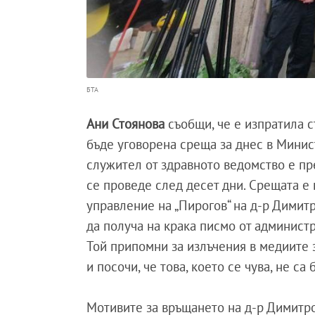
БТА
Ани Стоянова
съобщи, че е изпратила 
бъде уговорена среща за днес в Минис
служител от здравното ведомство е пр
се проведе след десет дни. Срещата е 
управление на „Пирогов“ на д-р Димитр
да получа на крака писмо от админист
Той припомни за излъчения в медиите 
и посочи, че това, което се чува, не са
Мотивите за връщането на д-р Димитро