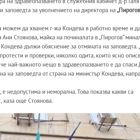
ъра на здравеопазването в служебния кабинет д-р Галя
ни заповедта за уволнението на директора на
„Пирогов
да можем да хванем г-жа Кондева в работно време и д
 Ани Стоянова, майка на починалата в „Пирогов“ мина
 Кондева дължи обяснение за отмяната на заповедта. 
протести и проверки, няколко одита, които ясно опис
 че най-важното нещо в здравеопазването е да спаси 
на на заповедта от страна на министър Кондева, напр
, е недопустима и неморална. Това показва какви са
, каза още Стоянова.