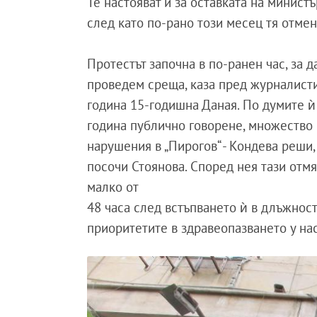
Те настояват и за оставката на минист
след като по-рано този месец тя отме
Протестът започна в по-ранен час, за 
проведем среща, каза пред журналисти
година 15-годишна Даная. По думите ѝ
година публично говорене, множество 
нарушения в „Пирогов“ - Кондева реши,
посочи Стоянова. Според нея тази отмя
малко от
48 часа след встъпването ѝ в длъжност
приоритетите в здравеопазването у нас