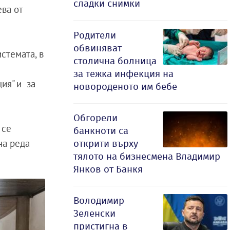
сладки снимки
ева от
Родители
обвиняват
истемата, в
столична болница
за тежка инфекция на
ия" и за
новороденото им бебе
Обгорели
 се
банкноти са
на реда
открити върху
тялото на бизнесмена Владимир
Янков от Банкя
Володимир
Зеленски
пристигна в