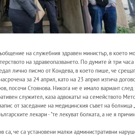
съобщение на служебния здравен министър, в което м
терството на здравеопазването. По думите ѝ три часа
едал лично писмо от Кондева, в което пише, че среща
насрочена за 24 април, като на 23 април изтича догово
ов, посочи Стоянова. Никога не е имало вариант след 
ративен служител, каза адвокатът на семейството Мет
запис от заседание на медицинския съвет на болница 
 българските лекари - "те лекуват болката, а не я причи
в са, че са установени малки административни наруш