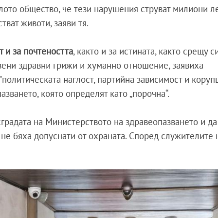
ялото общество, че тези нарушения струват милиони л
тват животи, заяви тя.
т и за почтеността
, както и за истината, както срещу с
вени здравни грижи и хуманно отношение, заявиха
политическата наглост, партийна зависимост и корупц
азването, която определят като „порочна“.
сградата на Министерството на здравеопазването и да
 не бяха допуснати от охраната. Според служителите 