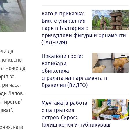
Като в приказка:
Вижте уникалния
парк в България с
причудливи фигури и орнаменти
(ГАЛЕРИЯ)
оли да
Неканени гости:
 по-късно
Капибари
та може да
обиколиха
рът за
сградата на парламента в
три часа
Бразилия (ВИДЕО)
оди Лалов.
„Пирогов“
Мечтаната работа
няват".
е на гръцкия
остров Сирос:
Галиш котки и публикуваш
ения, каза