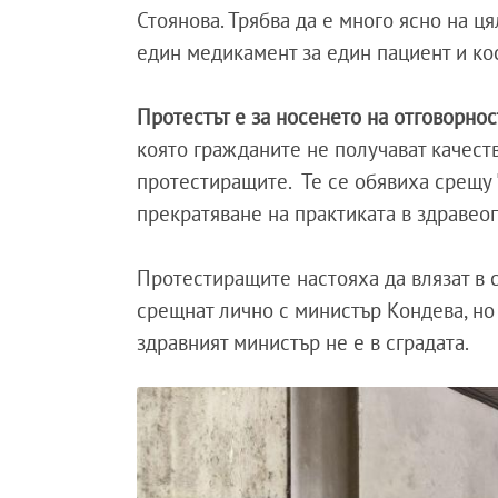
Стоянова. Трябва да е много ясно на ц
един медикамент за един пациент и кос
Протестът е за носенето на отговорнос
която гражданите не получават качест
протестиращите. Те се обявиха срещу "
прекратяване на практиката в здравеоп
Протестиращите настояха да влязат в 
срещнат лично с министър Кондева, но
здравният министър не е в сградата.