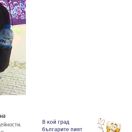
 на
В кой град
ейности.
българите пият