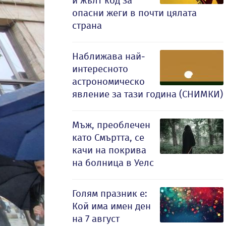
и жълт код за
опасни жеги в почти цялата
страна
Наближава най-
интересното
астрономическо
явление за тази година (СНИМКИ)
Мъж, преоблечен
като Смъртта, се
качи на покрива
на болница в Уелс
Голям празник е:
Кой има имен ден
на 7 август