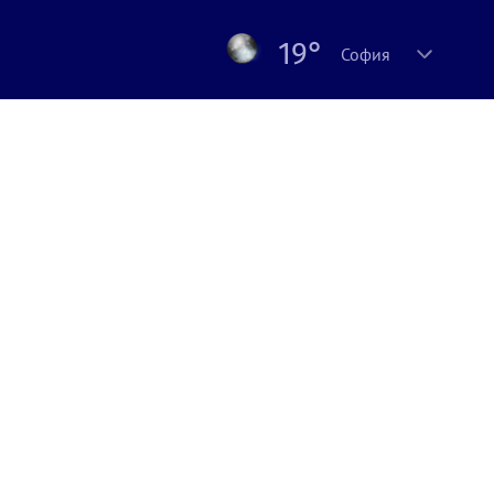
19°
София