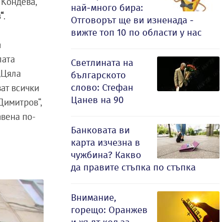
 Кондева,
най-много бира:
“
.
Отговорът ще ви изненада -
вижте топ 10 по области у нас
а
лата
Светлината на
„Цяла
българското
слово: Стефан
ват всички
Цанев на 90
Димитров“,
авена по-
Банковата ви
карта изчезна в
чужбина? Какво
да правите стъпка по стъпка
Внимание,
горещо: Оранжев