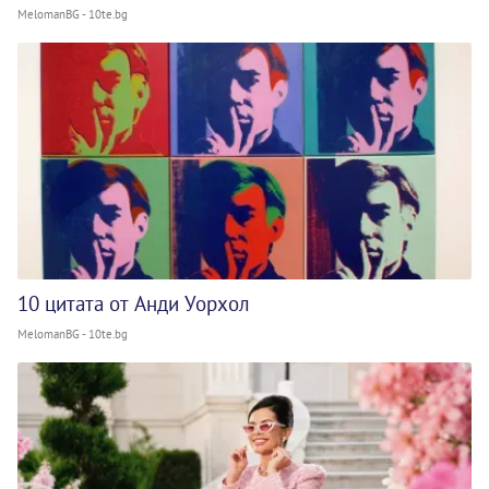
MelomanBG - 10te.bg
10 цитата от Анди Уорхол
MelomanBG - 10te.bg