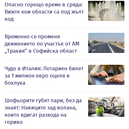
Опасно горещо време в сряда:
Вижте кои области са под жълт
код
Временно се променя
движението по участък от АМ
„Тракия“ в Софийска област
Чудо в Италия: Лотариен билет
за 1 милион евро оцеля в
боклука
Шофьорите губят пари, без да
знаят: Навиците зад волана,
които вдигат разхода на
гориво