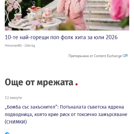
10-те най-горещи поп фолк хита за юли 2026
MelomanBG - 10te.bg
Препоръчано от Content Exchange
Още от мрежата
52 минути
„Бомба със закъснител“: Потъналата съветска ядрена
подводница, която крие риск от токсично замърсяване
(СНИМКИ)