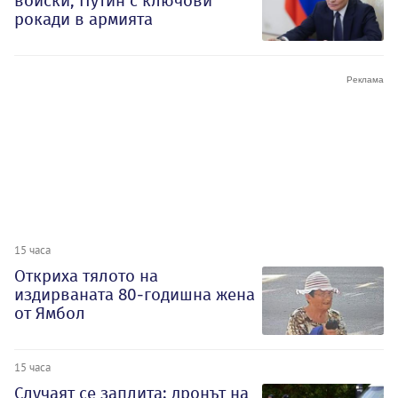
войски, Путин с ключови
рокади в армията
15 часа
Откриха тялото на
издирваната 80-годишна жена
от Ямбол
15 часа
Случаят се заплита: дронът на