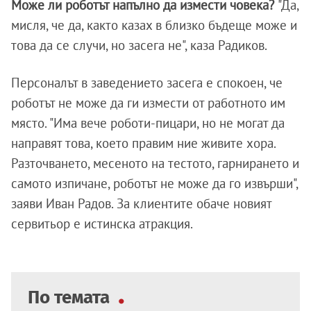
Може ли роботът напълно да измести човека?
"Да,
мисля, че да, както казах в близко бъдеще може и
това да се случи, но засега не", каза Радиков.
Персоналът в заведението засега е спокоен, че
роботът не може да ги измести от работното им
място. "Има вече роботи-пицари, но не могат да
направят това, което правим ние живите хора.
Разточването, месеното на тестото, гарнирането и
самото изпичане, роботът не може да го извърши",
заяви Иван Радов. За клиентите обаче новият
сервитьор е истинска атракция.
По темата