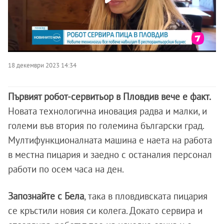
18 декември 2023 14:34
Първият робот-сервитьор в Пловдив вече е факт.
Новата технологична иновация радва и малки, и
големи във втория по големина български град.
Мултифункционалната машина е наета на работа
в местна пицария и заедно с останалия персонал
работи по осем часа на ден.
Запознайте с Бела
, така в пловдивската пицария
се кръстили новия си колега. Докато сервира и