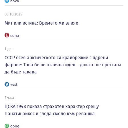
nova
08.10.2025
Мит или истина: Времето ми влияе
edna
1 ден
СССР осея арктическото си крайбрежие с ядрени
фарове: Това беше отлична идея... докато не престана
да бъде такава
vesti
7 часа
ЦСКА 1948 показа страхотен характер срещу
Панатинайкос и гледа смело към реванша
gong