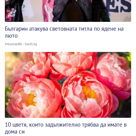
Българин атакува световната титла по ядене на
люто
MelomanBG - Sled5.bg
10 цветя, които задължително трябва да имате в
дома си