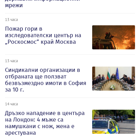
мрежи
13 часа
Пожар гори в
изследователски център на
„Роскосмос“ край Москва
13 часа
Синдикални организации в
отбраната ще ползват
безвъзмездно имоти в София
за 10 г.
14 часа
Дръзко нападение в центъра
на Лондон: 4 мъже са
намушкани с нож, жена е
арестувана