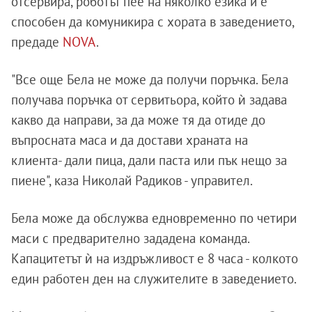
отсервира, роботът пее на няколко езика и е
способен да комуникира с хората в заведението,
предаде
NOVA
.
"Все още Бела не може да получи поръчка. Бела
получава поръчка от сервитьора, който ѝ задава
какво да направи, за да може тя да отиде до
въпросната маса и да достави храната на
клиента- дали пица, дали паста или пък нещо за
пиене", каза Николай Радиков - управител.
Бела може да обслужва едновременно по четири
маси с предварително зададена команда.
Капацитетът ѝ на издръжливост е 8 часа - колкото
един работен ден на служителите в заведението.