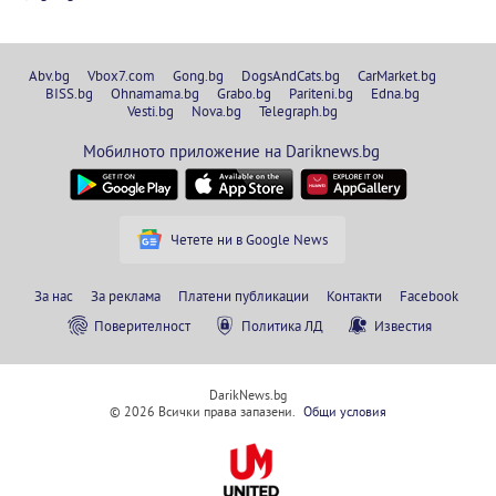
Abv.bg
Vbox7.com
Gong.bg
DogsAndCats.bg
CarMarket.bg
BISS.bg
Ohnamama.bg
Grabo.bg
Pariteni.bg
Edna.bg
Vesti.bg
Nova.bg
Telegraph.bg
Мобилното приложение на Dariknews.bg
Четете ни в Google News
За нас
За реклама
Платени публикации
Контакти
Facebook
Поверителност
Политика ЛД
Известия
DarikNews.bg
© 2026 Всички права запазени.
Общи условия