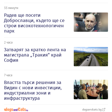
33 минути
Радев ще посети
Доброславци, където ще се
строи високотехнологичен
парк
2 часа
Затварят за кратко лента на
магистрала „Тракия“ край
София
7 часа
Властта търси решения за
Видин с нови инвестиции,
индустриални зони и
инфраструктура
dogsandcats.bg