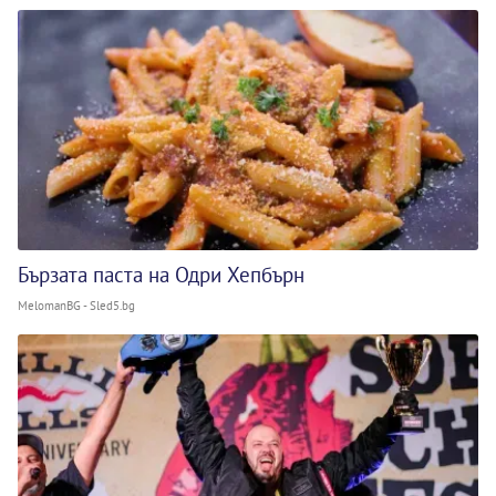
Бързата паста на Одри Хепбърн
MelomanBG - Sled5.bg