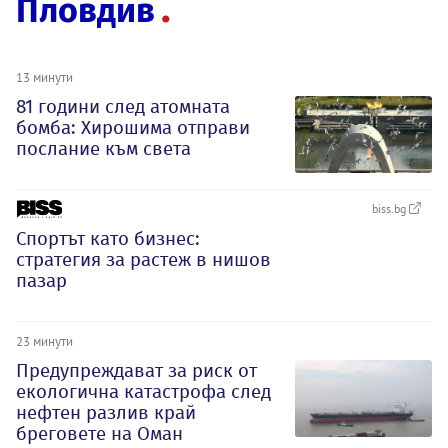
Пловдив
13 минути
81 години след атомната
бомба: Хирошима отправи
послание към света
biss.bg
Спортът като бизнес:
стратегия за растеж в нишов
пазар
23 минути
Предупреждават за риск от
екологична катастрофа след
нефтен разлив край
бреговете на Оман