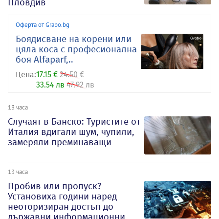
Пловдив
Оферта от Grabo.bg
Боядисване на корени или
цяла коса с професионална
боя Alfaparf,..
Цена:
17.15 €
24.50 €
33.54 лв
47.92 лв
13 часа
Случаят в Банско: Туристите от
Италия вдигали шум, чупили,
замеряли преминаващи
13 часа
Пробив или пропуск?
Установиха години наред
неоторизиран достъп до
държавни информационни