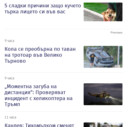
5 сладки причини защо кучето
търка лицето си във вас
9 часа
Кола се преобърна по таван
на тротоар във Велико
Търново
9 часа
„Моментна загуба на
дистанция“: Проверяват
инцидент с хеликоптера на
Тръмп
11 часа
Кандев: Тихомълком сменят