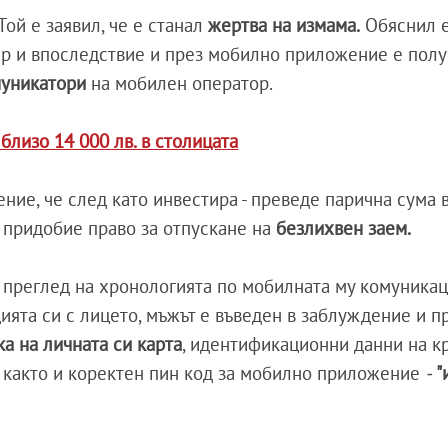
Той е заявил, че е станал
жертва на измама.
Обяснил е,
р и впоследствие и през мобилно приложение е пол
уникатори
на мобилен оператор.
близо 14 000 лв. в столицата
ние, че след като инвестира - преведе парична сума 
 придобие право за отпускане на
безлихвен заем.
 преглед на хронологията по мобилната му комуникац
ията си с лицето, мъжът е въведен в заблуждение и п
а на личната си карта
, идентификационни данни на к
я, както и коректен пин код за мобилно приложение
-
"