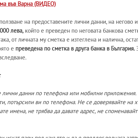
ма във Варна (ВИДЕО)
зползване на предоставените лични данни, на негово 
000 лева,
който е преведен по неговата банкова смет
ака, от личната му сметка е изтеглена и налична, оста
оято е
преведена по сметка в друга банка в България.
зследване.
:
е лични данни по телефона или мобилни приложения.
и, потърсили ви по телефона. Не се доверявайте на х
вате имена, не трябва да давате адрес, не споменавай
и искат пари под какъвто и да е предлог веднага затв