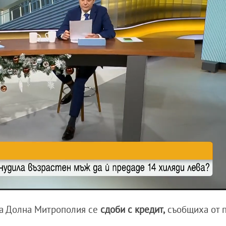
а Долна Митрополия се
сдоби с кредит,
съобщиха от п