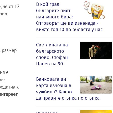
В кой град
 че от 12
българите пият
учил
най-много бира:
Отговорът ще ви изненада -
вижте топ 10 по области у нас
Светлината на
в размер
българското
слово: Стефан
Цанев на 90
ия е
Банковата ви
рез
карта изчезна в
редитната
чужбина? Какво
интернет
да правите стъпка по стъпка