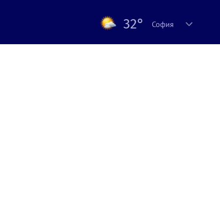
32°
София