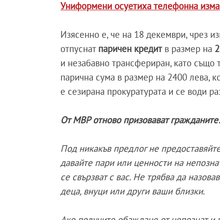
Униформени осуетиха телефонна изма
Изясенно е, че на 18 декември, чрез и
отпуснат
паричен кредит
в размер на
2
и незабавно трансфериран, като също т
парична сума в размер на 2400 лева, к
е сезирана прокуратурата и се води ра
От МВР отново призовават гражданите
Под никакъв предлог не предоставяйт
давайте пари или ценности на непознат
се свързват с вас. Не трябва да назова
деца, внуци или други ваши близки.
Ако получите обаждане от непознат и в