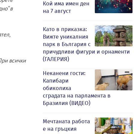
Кой има имен ден
но“ в
на 7 август
Като в приказка:
ятел,
Вижте уникалния
парк в България с
причудливи фигури и орнаменти
(ГАЛЕРИЯ)
При всички
Неканени гости:
Капибари
обиколиха
сградата на парламента в
Бразилия (ВИДЕО)
Мечтаната работа
е на гръцкия