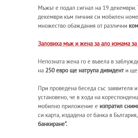
Мъжът е подал сигнал на 19 декември. 
декември към личния си мобилен номе
множество обаждания от различни
ком
Заловиха мъж и жена за ало измама за 
Непозната жена го е въвела в заблужде
на
250 евро ще натрупа дивидент
и ще
При проведена беседа със заявителя и
установено, че в хода на кореспонденц
мобилно приложение е
изпратил снимк
си карта, издадена от банка в Българи
банкиране".