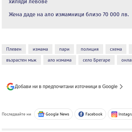
хиляди левове
Жена даде на ало измамници близо 70 000 лв.
Плевен
измама
пари
полиция
схема
възрастен мъж
ало измама
село Брегаре
онла
Добави ни в предпочитани източници в Google
Последвайте ни
Google News
Facebook
Instag