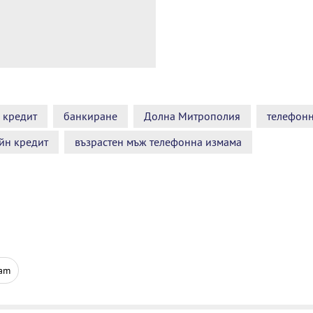
кредит
банкиране
Долна Митрополия
телефонн
йн кредит
възрастен мъж телефонна измама
ram