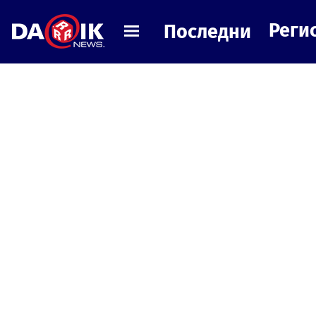
Реги
Последни