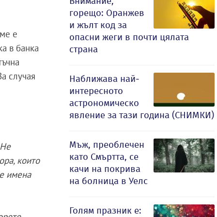
Внимание,
горещо: Оранжев
и жълт код за
име е
опасни жеги в почти цялата
ка в банка
страна
тъчна
За случая
Наближава най-
интересното
астрономическо
явление за тази година (СНИМКИ)
Мъж, преоблечен
 Не
като Смъртта, се
ора, които
качи на покрива
те имена
на болница в Уелс
Голям празник е:
орете