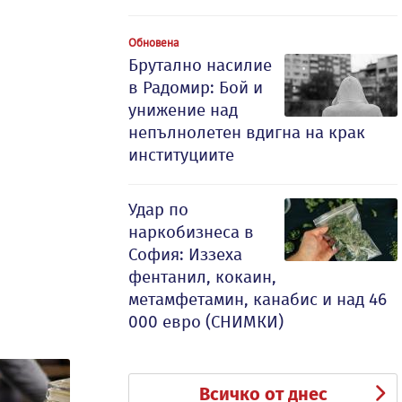
Обновена
Брутално насилие
в Радомир: Бой и
унижение над
непълнолетен вдигна на крак
институциите
Удар по
наркобизнеса в
София: Иззеха
фентанил, кокаин,
метамфетамин, канабис и над 46
000 евро (СНИМКИ)
Всичко от днес