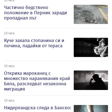
Частично бедствено
положение в Перник заради
пропаднал път
10 часа
Куче захапа стопанина си и
почина, падайки от тераса
10 часа
Откриха мароканец с
множество наранявания край
Бяла, разследват незаконна
миграция
10 часа
Нидерландска следа в Банско: