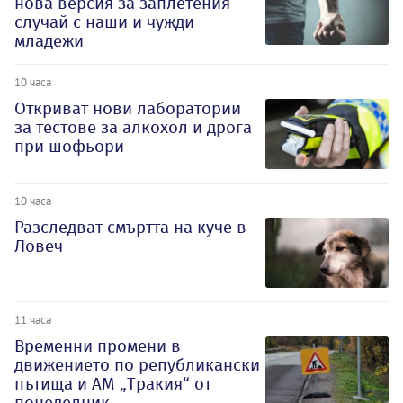
нова версия за заплетения
случай с наши и чужди
младежи
10 часа
Откриват нови лаборатории
за тестове за алкохол и дрога
при шофьори
10 часа
Разследват смъртта на куче в
Ловеч
11 часа
Временни промени в
движението по републикански
пътища и АМ „Тракия“ от
понеделник