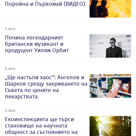
Поройна и Първомай (ВИДЕО)
5 часа
Почина легендарният
британски музикант и
продуцент Уилям Орбит
6 часа
„Ще настъпи хаос“: Ангелов и
Шарков срещу закриването на
Съвета по цените на
лекарствата
6 часа
Екоинспекцията ще търси
становище на научната
общност за състоянието на