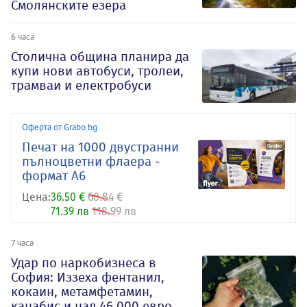
Смолянските езера
6 часа
Столична община планира да
купи нови автобуси, тролеи,
трамваи и електробуси
Оферта от Grabo.bg
Печат на 1000 двустранни
пълноцветни флаера -
формат А6
Цена:
36.50 €
60.84 €
71.39 лв
118.99 лв
7 часа
Удар по наркобизнеса в
София: Иззеха фентанил,
кокаин, метамфетамин,
канабис и над 46 000 евро