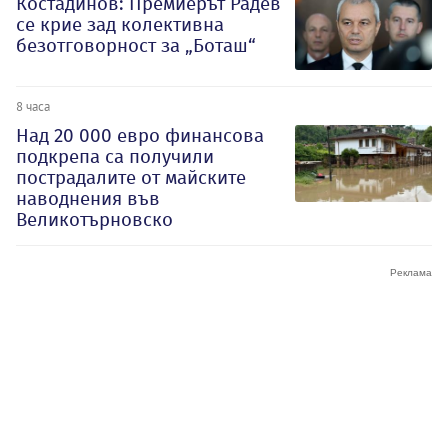
Костадинов: Премиерът Радев
се крие зад колективна
безотговорност за „Боташ“
8 часа
Над 20 000 евро финансова
подкрепа са получили
пострадалите от майските
наводнения във
Великотърновско