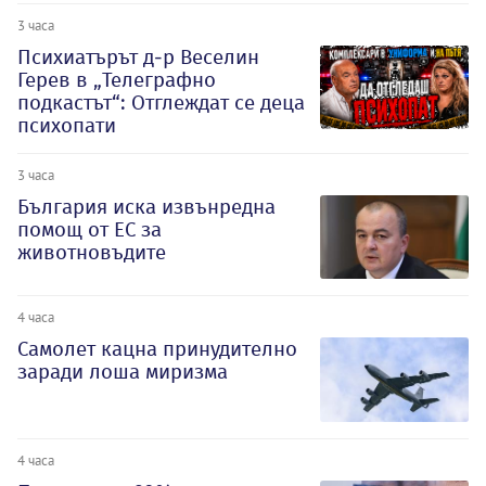
3 часа
Психиатърът д-р Веселин
Герев в „Телеграфно
подкастът“: Отглеждат се деца
психопати
3 часа
България иска извънредна
помощ от ЕС за
животновъдите
4 часа
Самолет кацна принудително
заради лоша миризма
4 часа