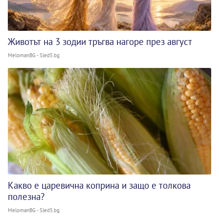
Животът на 3 зодии тръгва нагоре през август
MelomanBG - Sled5.bg
Какво е царевична коприна и защо е толкова
полезна?
MelomanBG - Sled5.bg