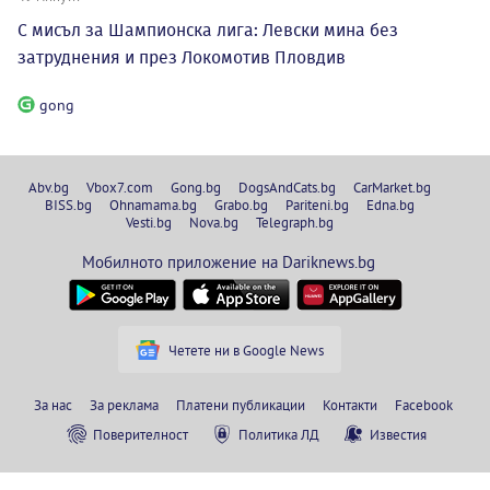
С мисъл за Шампионска лига: Левски мина без
затруднения и през Локомотив Пловдив
gong
Abv.bg
Vbox7.com
Gong.bg
DogsAndCats.bg
CarMarket.bg
BISS.bg
Ohnamama.bg
Grabo.bg
Pariteni.bg
Edna.bg
Vesti.bg
Nova.bg
Telegraph.bg
Мобилното приложение на Dariknews.bg
Четете ни в Google News
За нас
За реклама
Платени публикации
Контакти
Facebook
Поверителност
Политика ЛД
Известия