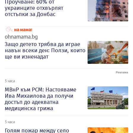
Проучване: 60% от
украинците отхвърлят
отстъпки за Донбас
ohnamama.bg
Защо детето трябва да играе
навън всеки ден: Ползи, които
ще ви изненадат
5 часа
МВнР към РСМ: Настояваме
Ива Михаилова да получи
достъп до адекватна
медицинска грижа
5 часа
Голям пожар между село