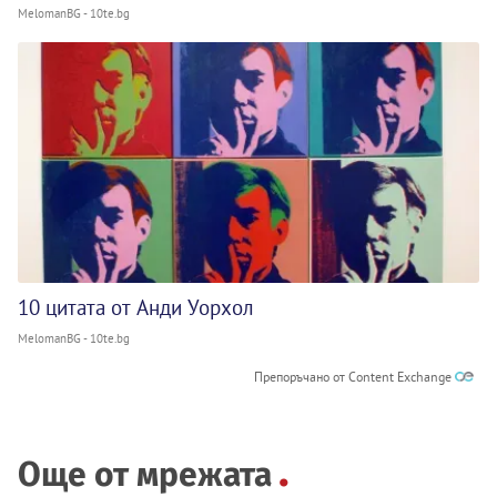
MelomanBG - 10te.bg
10 цитата от Анди Уорхол
MelomanBG - 10te.bg
Препоръчано от Content Exchange
Още от мрежата