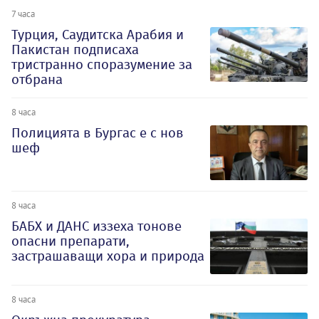
7 часа
Турция, Саудитска Арабия и
Пакистан подписаха
тристранно споразумение за
отбрана
8 часа
Полицията в Бургас е с нов
шеф
8 часа
БАБХ и ДАНС иззеха тонове
опасни препарати,
застрашаващи хора и природа
8 часа