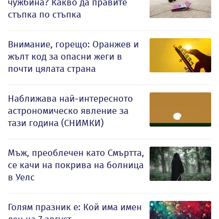
чужбина? Какво да правите
стъпка по стъпка
Внимание, горещо: Оранжев и
жълт код за опасни жеги в
почти цялата страна
Наближава най-интересното
астрономическо явление за
тази година (СНИМКИ)
Мъж, преоблечен като Смъртта,
се качи на покрива на болница
в Уелс
Голям празник е: Кой има имен