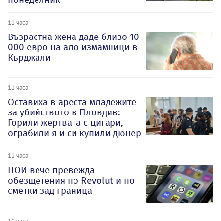
11 часа
Възрастна жена даде близо 10
000 евро на ало измамници в
Кърджали
11 часа
Оставиха в ареста младежите
за убийството в Пловдив:
Горили жертвата с цигари,
ограбили я и си купили дюнер
11 часа
НОИ вече превежда
обезщетения по Revolut и по
сметки зад граница
11 часа