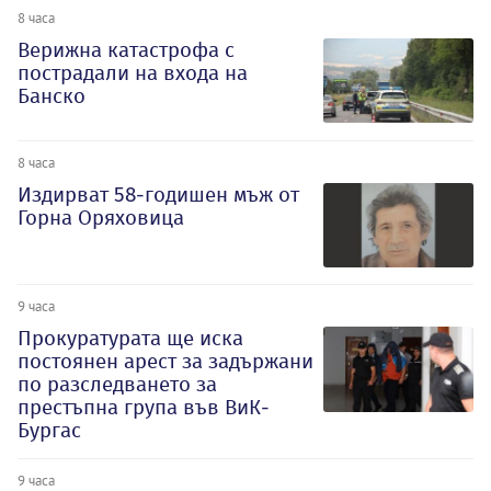
8 часа
Верижна катастрофа с
пострадали на входа на
Банско
8 часа
Издирват 58-годишен мъж от
Горна Оряховица
9 часа
Прокуратурата ще иска
постоянен арест за задържани
по разследването за
престъпна група във ВиК-
Бургас
9 часа