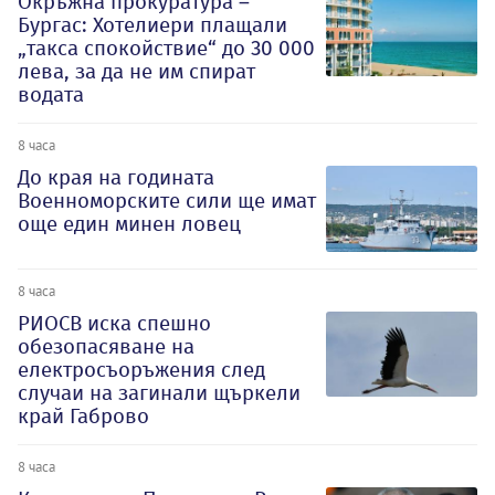
Окръжна прокуратура –
Бургас: Хотелиери плащали
„такса спокойствие“ до 30 000
лева, за да не им спират
водата
8 часа
До края на годината
Военноморските сили ще имат
още един минен ловец
8 часа
РИОСВ иска спешно
обезопасяване на
електросъоръжения след
случаи на загинали щъркели
край Габрово
8 часа