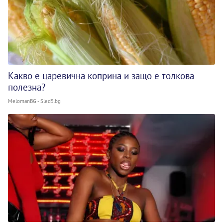
Какво е царевична коприна и защо е толкова
полезна?
MelomanBG - Sled5.bg