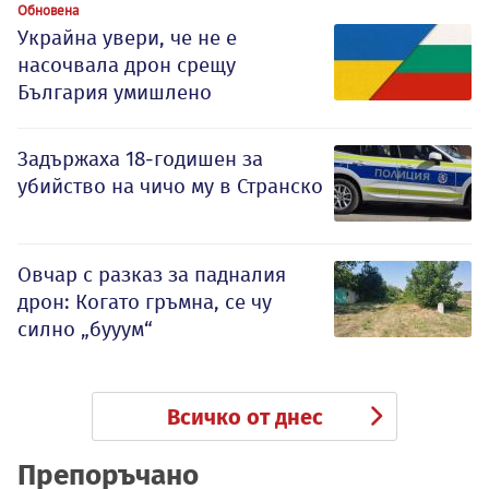
Обновена
Украйна увери, че не е
насочвала дрон срещу
България умишлено
Задържаха 18-годишен за
убийство на чичо му в Странско
Овчар с разказ за падналия
дрон: Когато гръмна, се чу
силно „бууум“
Всичко от днес
Препоръчано