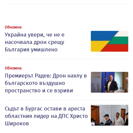
Обновена
Украйна увери, че не е
насочвала дрон срещу
България умишлено
Обновена
Премиерът Радев: Дрон нахлу в
българското въздушно
пространство и се взриви
Съдът в Бургас остави в ареста
областния лидер на ДПС Христо
Широков