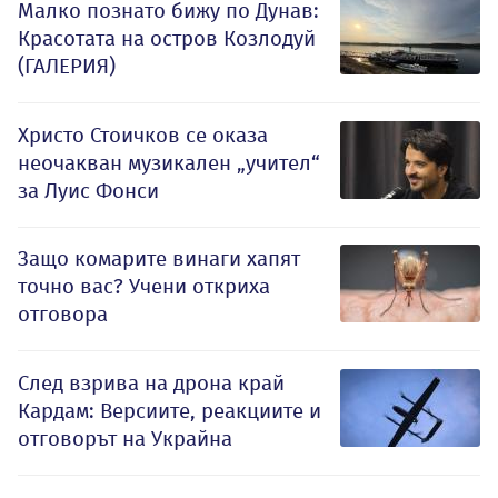
Малко познато бижу по Дунав:
Красотата на остров Козлодуй
(ГАЛЕРИЯ)
Христо Стоичков се оказа
неочакван музикален „учител“
за Луис Фонси
Защо комарите винаги хапят
точно вас? Учени откриха
отговора
След взрива на дрона край
Кардам: Версиите, реакциите и
отговорът на Украйна