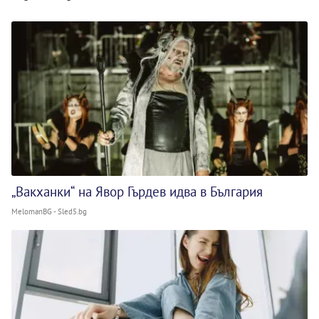
„Вакханки“ на Явор Гърдев идва в България
MelomanBG - Sled5.bg