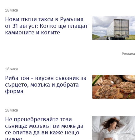
18 часа
Нови пътни такси в Румъния
от 31 август: Колко ще плащат
камионите и колите
18 часа
Риба тон - вкусен съюзник за
сърцето, мозъка и добрата
форма
18 часа
Не пренебрегвайте тези
сънища: мозъкът ви може да
се опитва да ви каже нещо
важно