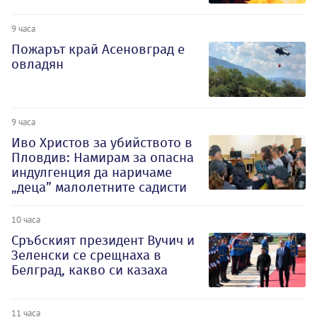
9 часа
Пожарът край Асеновград е
овладян
9 часа
Иво Христов за убийството в
Пловдив: Намирам за опасна
индулгенция да наричаме
„деца” малолетните садисти
10 часа
Сръбският президент Вучич и
Зеленски се срещнаха в
Белград, какво си казаха
11 часа