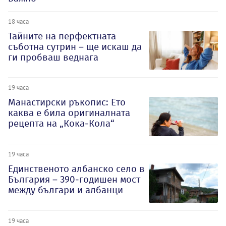
18 часа
Тайните на перфектната
съботна сутрин – ще искаш да
ги пробваш веднага
19 часа
Манастирски ръкопис: Ето
каква е била оригиналната
рецепта на „Кока-Кола“
19 часа
Единственото албанско село в
България – 390-годишен мост
между българи и албанци
19 часа