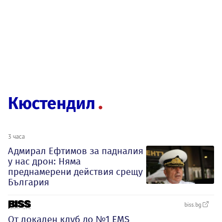
Кюстендил
3 часа
Адмирал Ефтимов за падналия
у нас дрон: Няма
преднамерени действия срещу
България
biss.bg
От локален клуб до №1 EMS