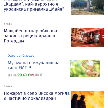
„Кардам“, най-вероятно е
украинска примамка „Майя“
8 часа
Мащабен пожар обхвана
завод за рециклиране в
Ротердам
Оферта от Grabo.bg
Mускулна стимулация на
тяло EMT™
Цена:
20.40 €
40.90 €
8 часа
Пожарът в село Висока могила
е частично локализиран