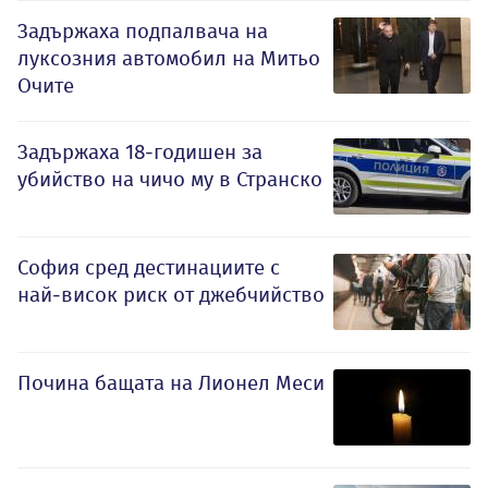
Задържаха подпалвача на
луксозния автомобил на Митьо
Очите
Задържаха 18-годишен за
убийство на чичо му в Странско
София сред дестинациите с
най-висок риск от джебчийство
Почина бащата на Лионел Меси