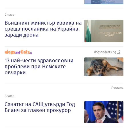
5 часа
Външният министър извика на
среща посланика на Украйна
заради дрона
dogsandcats.bg
13 най-чести здравословни
проблеми при Немските
овчарки
6 часа
Сенатът на САЩ утвърди Тод
Бланч за главен прокурор