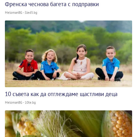
Френска чеснова багета с подправки
MelomanBG - Sled5.bg
10 съвета как да отглеждаме щастливи деца
MelomanBG - 10te.bg