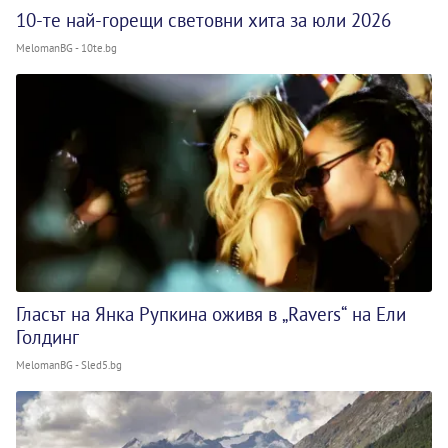
10-те най-горещи световни хита за юли 2026
MelomanBG - 10te.bg
Гласът на Янка Рупкина оживя в „Ravers“ на Ели
Голдинг
MelomanBG - Sled5.bg