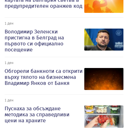
предупредителен оранжев код
1 ден
Володимир Зеленски
пристигна в Белград на
първото си официално
посещение
1 ден
Обгорели банкноти са открити
върху тялото на бизнесмена
Владимир Янков от Банкя
1 ден
Пуснаха за обсъждане
методика за справедливи
цени на храните