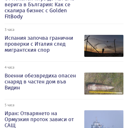
верига в България: Как се
скалира бизнес с Golden
FitBody
3 часа
Испания започва гранични
проверки с Италия след
мигрантския спор
4 часа
Военни обезвредиха опасен
снаряд в частен дом във
Видин
5 часа
Иран: Отварянето на
Ормузкия проток зависи от
САЩ