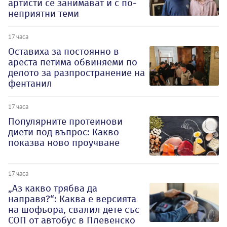
артисти се занимават и с по-
неприятни теми
17 часа
Оставиха за постоянно в
ареста петима обвиняеми по
делото за разпространение на
фентанил
17 часа
Популярните протеинови
диети под въпрос: Какво
показва ново проучване
17 часа
„Аз какво трябва да
направя?“: Каква е версията
на шофьора, свалил дете със
СОП от автобус в Плевенско