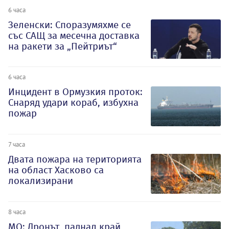
6 часа
Зеленски: Споразумяхме се
със САЩ за месечна доставка
на ракети за „Пейтриът“
6 часа
Инцидент в Ормузкия проток:
Снаряд удари кораб, избухна
пожар
7 часа
Двата пожара на територията
на област Хасково са
локализирани
8 часа
МО: Дронът, паднал край