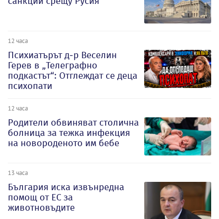
санкции срещу Русия
12 часа
Психиатърът д-р Веселин
Герев в „Телеграфно
подкастът“: Отглеждат се деца
психопати
12 часа
Родители обвиняват столична
болница за тежка инфекция
на новороденото им бебе
13 часа
България иска извънредна
помощ от ЕС за
животновъдите