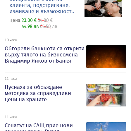
клиента, подстригване,
измиване и възможност..
Цена:
23.00 €
34.00 €
44.98 лв
66.50 лв
10 часа
Обгорели банкноти са открити
върху тялото на бизнесмена
Владимир Янков от Банкя
11 часа
Пуснаха за обсъждане
методика за справедливи
цени на храните
11 часа
Сенатът на САЩ прие нови