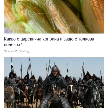
Какво е царевична коприна и защо е толкова
полезна?
MelomanBG - Sled5.bg