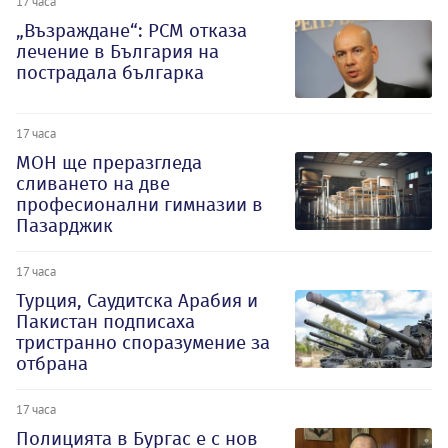
17 часа
„Възраждане“: РСМ отказа
лечение в България на
пострадала българка
17 часа
МОН ще преразгледа
сливането на две
професионални гимназии в
Пазарджик
17 часа
Турция, Саудитска Арабия и
Пакистан подписаха
тристранно споразумение за
отбрана
17 часа
Полицията в Бургас е с нов