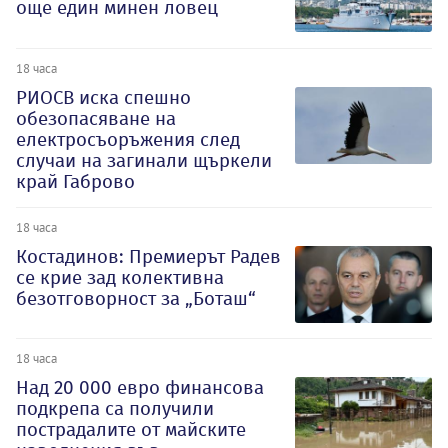
още един минен ловец
18 часа
РИОСВ иска спешно
обезопасяване на
електросъоръжения след
случаи на загинали щъркели
край Габрово
18 часа
Костадинов: Премиерът Радев
се крие зад колективна
безотговорност за „Боташ“
18 часа
Над 20 000 евро финансова
подкрепа са получили
пострадалите от майските