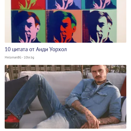
10 цитата от Анди Уорхол
MelomanBG - 10te.bg