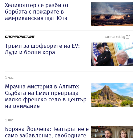
Хеликоптер се разби от
борбата с пожарите в
американския щат Юта
carmarket.bg
Тръмп за шофьорите на EV:
Луди и болни хора
1 час
Мрачна мистерия в Алпите:
Съдбата на Емил превръща
малко френско село в център
на внимание
1 час
Боряна Йовчева: Театърът не е
само забавление, свободните