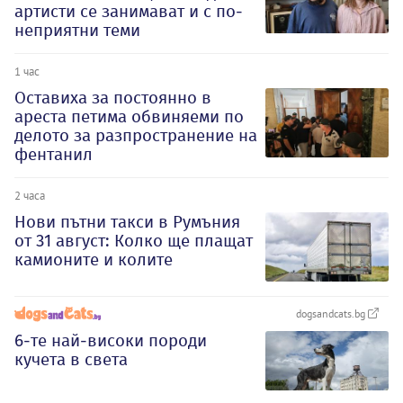
артисти се занимават и с по-
неприятни теми
1 час
Оставиха за постоянно в
ареста петима обвиняеми по
делото за разпространение на
фентанил
2 часа
Нови пътни такси в Румъния
от 31 август: Колко ще плащат
камионите и колите
dogsandcats.bg
6-те най-високи породи
кучета в света