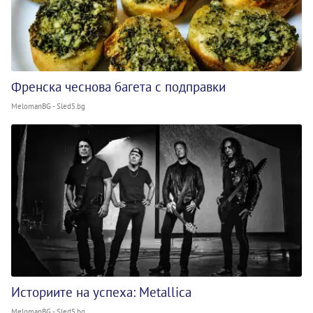
Френска чеснова багета с подправки
MelomanBG - Sled5.bg
Историите на успеха: Metallica
MelomanBG - Sled5.bg