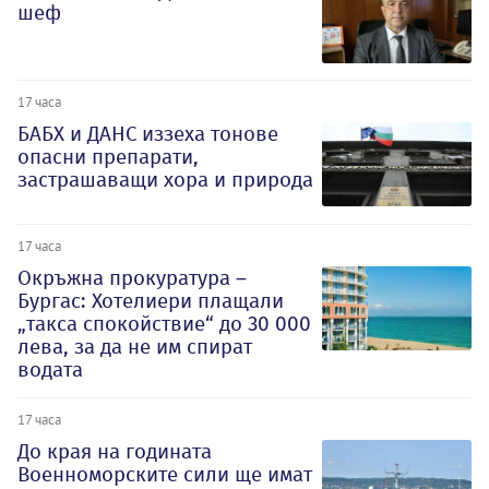
шеф
17 часа
БАБХ и ДАНС иззеха тонове
опасни препарати,
застрашаващи хора и природа
17 часа
Окръжна прокуратура –
Бургас: Хотелиери плащали
„такса спокойствие“ до 30 000
лева, за да не им спират
водата
17 часа
До края на годината
Военноморските сили ще имат