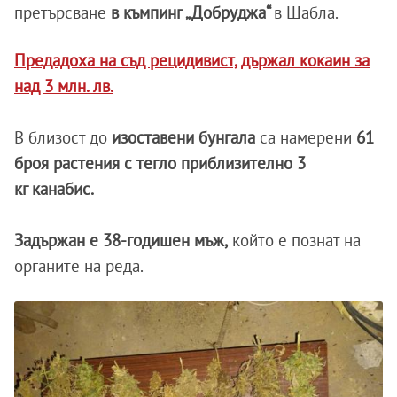
претърсване
в къмпинг „Добруджа“
в Шабла.
Предадоха на съд рецидивист, държал кокаин за
над 3 млн. лв.
В близост до
изоставени бунгала
са намерени
61
броя растения с тегло приблизително 3
кг канабис.
Задържан е 38-годишен мъж,
който е познат на
органите на реда.