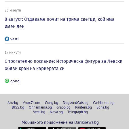
25 минути
8 август: Отдаваме почит на трима светци, кой има
имен ден
vesti
17 минути
С трогателно послание: Историческа фигура за Левски
обяви край на кариерата си
gong
Abv.bg
Vbox7.com
Gong.bg
DogsAndCats.bg
CarMarket.bg
BISS.bg
Ohnamama.bg
Grabo.bg
Pariteni.bg
Edna.bg
Vesti.bg
Nova.bg
Telegraph.bg
Мобилното приложение на Dariknews.bg