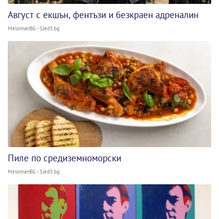
Август с екшън, фентъзи и безкраен адреналин
MelomanBG - Sled5.bg
Пиле по средиземноморски
MelomanBG - Sled5.bg