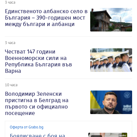
3 часа
Единственото албанско село в
България – 390-годишен мост
между българи и албанци
3 часа
Честват 147 години
Военноморски сили на
Република България във
Варна
10 часа
Володимир Зеленски
пристигна в Белград на
първото си официално
посещение
Оферта от Grabo.bg
Боядисване с боя на