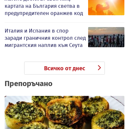
картата на България светва в
предупредителен оранжев код
Италия и Испания в спор
заради граничния контрол след
мигрантския наплив към Сеута
Всичко от днес
Препоръчано