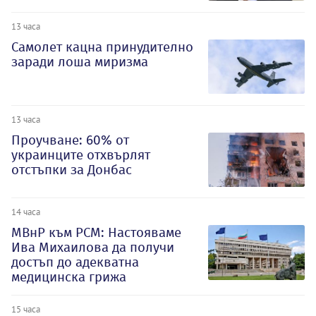
13 часа
Самолет кацна принудително
заради лоша миризма
13 часа
Проучване: 60% от
украинците отхвърлят
отстъпки за Донбас
14 часа
МВнР към РСМ: Настояваме
Ива Михаилова да получи
достъп до адекватна
медицинска грижа
15 часа