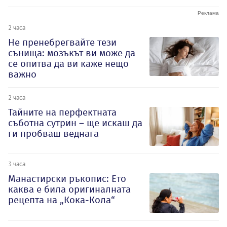
2 часа
Не пренебрегвайте тези
сънища: мозъкът ви може да
се опитва да ви каже нещо
важно
2 часа
Тайните на перфектната
съботна сутрин – ще искаш да
ги пробваш веднага
3 часа
Манастирски ръкопис: Ето
каква е била оригиналната
рецепта на „Кока-Кола“