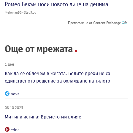
Ромео Бекъм носи новото лице на денима
MelomanBG - Sled5.bg
Препоръчано от Content Exchange
Още от мрежата
1 ден
Как да се облечем в жегата: Белите дрехи не са
единственото решение за охлаждане на тялото
nova
08.10.2025
Мит или истина: Времето ми влияе
edna