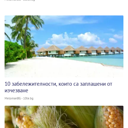
10 забележителности, които са заплашени от
изчезване
MelomanBG - 10te.bg