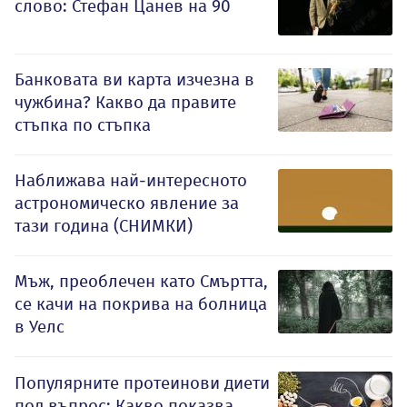
слово: Стефан Цанев на 90
Банковата ви карта изчезна в
чужбина? Какво да правите
стъпка по стъпка
Наближава най-интересното
астрономическо явление за
тази година (СНИМКИ)
Мъж, преоблечен като Смъртта,
се качи на покрива на болница
в Уелс
Популярните протеинови диети
под въпрос: Какво показва