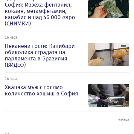
София: Иззеха фентанил,
кокаин, метамфетамин,
канабис и над 46 000 евро
(СНИМКИ)
16 часа
Неканени гости: Капибари
обиколиха сградата на
парламента в Бразилия
(ВИДЕО)
16 часа
Хванаха мъж с голямо
количество хашиш в София