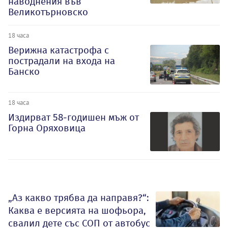
наводнения във
Великотърновско
18 часа
Верижна катастрофа с
пострадали на входа на
Банско
18 часа
Издирват 58-годишен мъж от
Горна Оряховица
„Аз какво трябва да направя?“:
Каква е версията на шофьора,
свалил дете със СОП от автобус