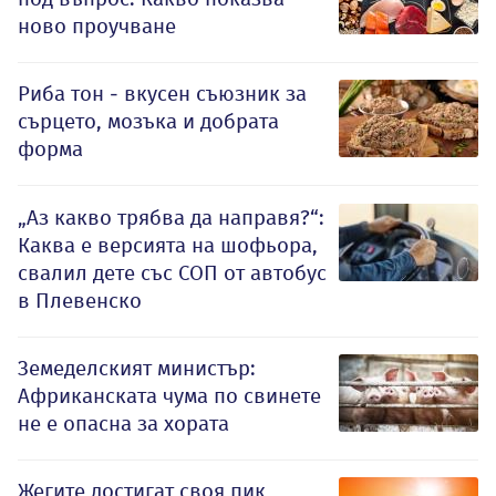
ново проучване
Риба тон - вкусен съюзник за
сърцето, мозъка и добрата
форма
„Аз какво трябва да направя?“:
Каква е версията на шофьора,
свалил дете със СОП от автобус
в Плевенско
Земеделският министър:
Африканската чума по свинете
не е опасна за хората
Жегите достигат своя пик,