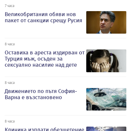
7 часа
Великобритания обяви нов
пакет от санкции срещу Русия
8 часа
Оставиха в ареста издирван от
Турция мъж, осъден за
сексуално насилие над дете
8 часа
Движението по пътя София-
Варна е възстановено
8 часа
Клиника изплати обезщетение