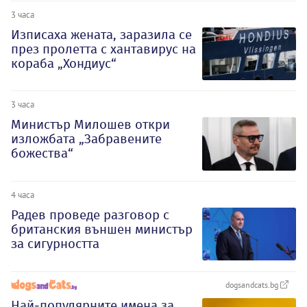
3 часа
Изписаха жената, заразила се
през пролетта с хантавирус на
кораба „Хондиус“
3 часа
Министър Милошев откри
изложбата „Забравените
божества“
4 часа
Радев проведе разговор с
британския външен министър
за сигурността
dogsandcats.bg
Най-популярните имена за