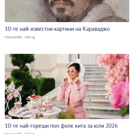
10-те най-известни картини на Караваджо
MelomanBG - 10te.bg
10-те най-горещи поп фолк хита за юли 2026
MelomanBG - 10te.bg