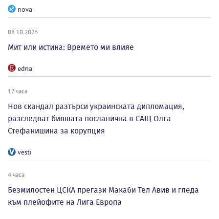
nova
08.10.2025
Мит или истина: Времето ми влияе
edna
17 часа
Нов скандал разтърси украинската дипломация,
разследват бившата посланичка в САЩ Олга
Стефанишина за корупция
vesti
4 часа
Безмилостен ЦСКА прегази Макаби Тел Авив и гледа
към плейофите на Лига Европа