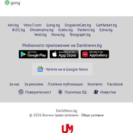
gong
Abv.bg
Vbox7.com
Gong.bg
DogsAndCats.bg
CarMarket.bg
BISS.bg
Ohnamama.bg
Grabo.bg
Pariteni.bg
Edna.bg
Vesti.bg
Nova.bg
Telegraph.bg
Мобилното приложение на Dariknews.bg
Четете ни в Google News
За нас
За реклама
Платени публикации
Контакти
Facebook
Поверителност
Политика ЛД
Известия
DarikNews.bg
© 2026 Всички права запазени.
Общи условия