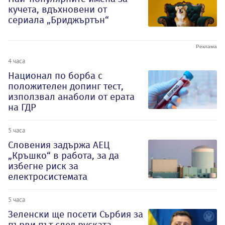
кучета, вдъхновени от
сериала „Бриджъртън“
4 часа
Национал по борба с
положителен допинг тест,
използвал анаболи от ерата
на ГДР
5 часа
Словения задържа АЕЦ
„Кръшко“ в работа, за да
избегне риск за
електросистемата
5 часа
Зеленски ще посети Сърбия за
първи път след руската