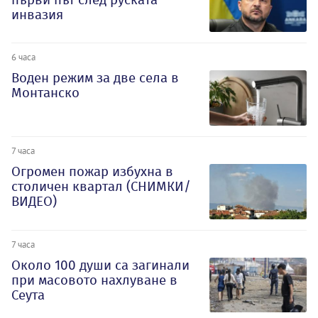
инвазия
6 часа
Воден режим за две села в
Монтанско
7 часа
Огромен пожар избухна в
столичен квартал (СНИМКИ/
ВИДЕО)
7 часа
Около 100 души са загинали
при масовото нахлуване в
Сеута