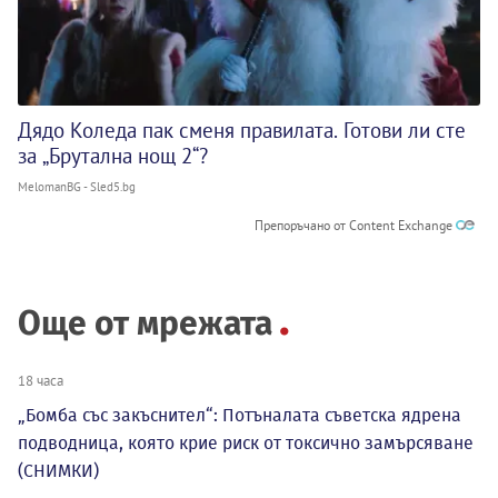
Дядо Коледа пак сменя правилата. Готови ли сте
за „Брутална нощ 2“?
MelomanBG - Sled5.bg
Препоръчано от Content Exchange
Още от мрежата
18 часа
„Бомба със закъснител“: Потъналата съветска ядрена
подводница, която крие риск от токсично замърсяване
(СНИМКИ)