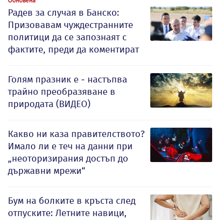
Обновена
Радев за случая в Банско:
Призовавам чуждестранните
политици да се запознаят с
фактите, преди да коментират
Голям празник е - настъпва
трайно преобразяване в
природата (ВИДЕО)
Какво ни каза правителството?
Имало ли е теч на данни при
„неоторизирания достъп до
държавни мрежи“
Бум на болките в кръста след
отпуските: Летните навици,