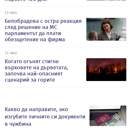
11 часа
Белобрадова с остра реакция
след решение на МС
парламентът да плати
обезщетение на фирма
11 часа
Когато огънят стигне
върховете на дърветата,
започва най-опасният
сценарий за горите
Какво да направите, ако
изгубите личните си документи
в чужбина