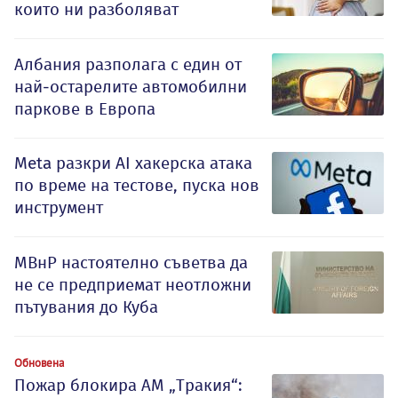
които ни разболяват
Албания разполага с един от
най-остарелите автомобилни
паркове в Европа
Meta разкри AI хакерска атака
по време на тестове, пуска нов
инструмент
МВнР настоятелно съветва да
не се предприемат неотложни
пътувания до Куба
Обновена
Пожар блокира АМ „Тракия“: