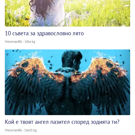
10 съвета за здравословно лято
MelomanBG - 10te.bg
Кой е твоят ангел пазител според зодията ти?
MelomanBG - Sled5.bg