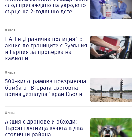
след присаждане на увредено
сърце на 2-годишно дете
8 часа
НАП и „Гранична полиция“ с
акция по границите с Румъния
и Гърция за проверка на
камиони
8 часа
500-килограмова невзривена
бомба от Втората световна
война „изплува“ край Кьолн
8 часа
Акция с дронове и обходи:
Търсят глутница кучета в два
столични района