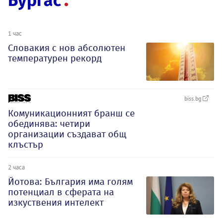
Бургас
1 час
Словакия с нов абсолютен
температурен рекорд
biss.bg
Комуникационният бранш се
обединява: четири
организации създават общ
клъстър
2 часа
Йотова: България има голям
потенциал в сферата на
изкуствения интелект