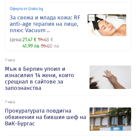
Оферта от Grabo.bg
За свежа и млада кожа: RF
anti-age терапия на лице,
плюс Vacuum ..
Цена:
21.47 €
30.68 €
41.99 лв
60.00 лв
7 часа
Мъж в Берлин упоил и
изнасилил 14 жени, които
срещнал в сайтове за
запознанства
7 часа
Прокуратурата повдигна
обвинения на бившия шеф на
ВиК-Бургас