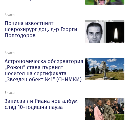
8 часа
Почина известният
неврохирург доц. д-р Георги
Поптодоров
8 часа
Астрономическа обсерватория
„Рожен“ става първият
носител на сертификата
„Звезден обект №1“ (СНИМКИ)
8 часа
Записва ли Риана нов албум
след 10-годишна пауза