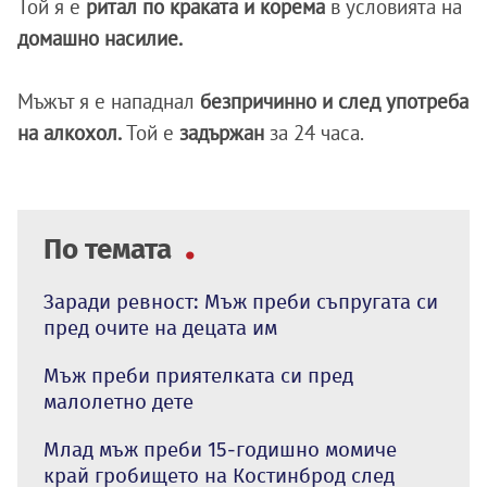
Той я е
ритал по краката и корема
в условията на
домашно насилие.
Мъжът я е нападнал
безпричинно и след употреба
на алкохол.
Той е
задържан
за 24 часа.
По темата
Заради ревност: Мъж преби съпругата си
пред очите на децата им
Мъж преби приятелката си пред
малолетно дете
Млад мъж преби 15-годишно момиче
край гробището на Костинброд след