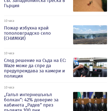
със западнонилска треска в
Гърция
10 часа
Пожар избухна край
тополовградско село
(СНИМКИ)
10 часа
След решение на Съда на ЕС:
Waze може да спре да
предупреждава за камери и
полиция
10 часа
„Галъп интернешънъл
болкан“: 42% доверие за
кабинета „Радев“ през
първите 100 дни