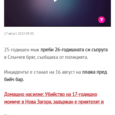
17 август 2023 09:30
25-годишен мъж
преби 26-годишната си съпруга
в Слънчев бряг, съобщиха от полицията.
Инцидентът е станал на 16 август на
плажа пред
бийч бар.
Домашно насилие: Убийство на 17-годишно
момиче в Нова Загора, задържан е приятелят ѝ