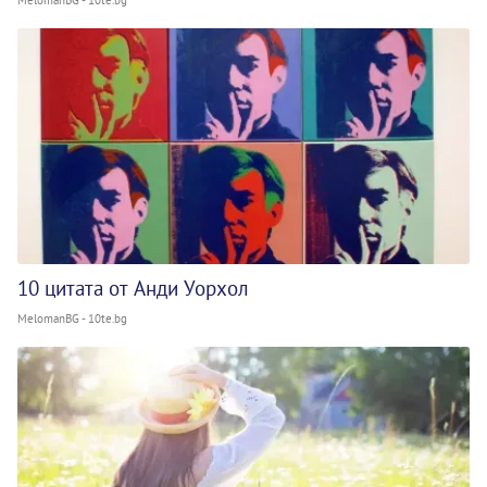
10 цитата от Анди Уорхол
MelomanBG - 10te.bg