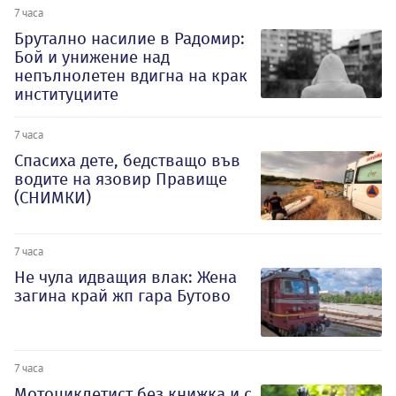
7 часа
Брутално насилие в Радомир:
Бой и унижение над
непълнолетен вдигна на крак
институциите
7 часа
Спасиха дете, бедстващо във
водите на язовир Правище
(СНИМКИ)
7 часа
Не чула идващия влак: Жена
загина край жп гара Бутово
7 часа
Мотоциклетист без книжка и с