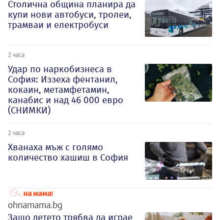
Столична община планира да
купи нови автобуси, тролеи,
трамваи и електробуси
2 часа
Удар по наркобизнеса в
София: Иззеха фентанил,
кокаин, метамфетамин,
канабис и над 46 000 евро
(СНИМКИ)
2 часа
Хванаха мъж с голямо
количество хашиш в София
ohnamama.bg
Защо детето трябва да играе