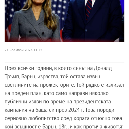
21 ноември 2024 11:25
През всички години, в които синът на Доналд
Тръмп, Барън, израства, той остава извън
светлините на прожекторите. Той рядко е излизал
на преден план, като само направи няколко
публични изяви по време на президентската
кампания на баща си през 2024 г. Това породи
сериозно любопитство сред хората относно това
кой всъщност е Барън, 18г., и как протича животът