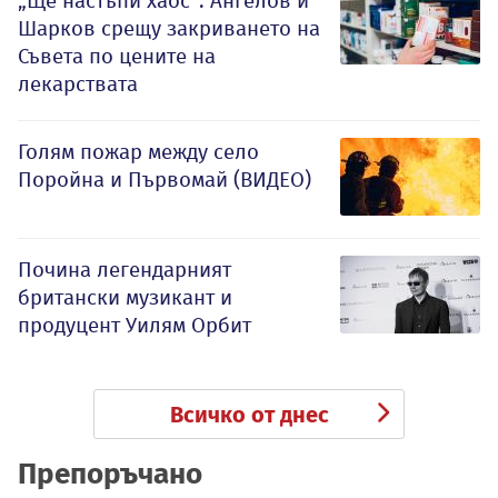
„Ще настъпи хаос“: Ангелов и
Шарков срещу закриването на
Съвета по цените на
лекарствата
Голям пожар между село
Поройна и Първомай (ВИДЕО)
Почина легендарният
британски музикант и
продуцент Уилям Орбит
Всичко от днес
Препоръчано