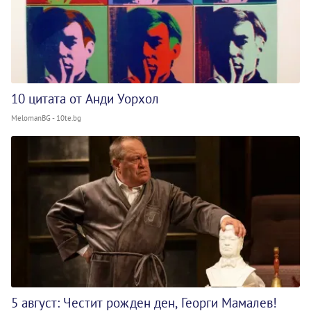
10 цитата от Анди Уорхол
MelomanBG - 10te.bg
5 август: Честит рожден ден, Георги Мамалев!