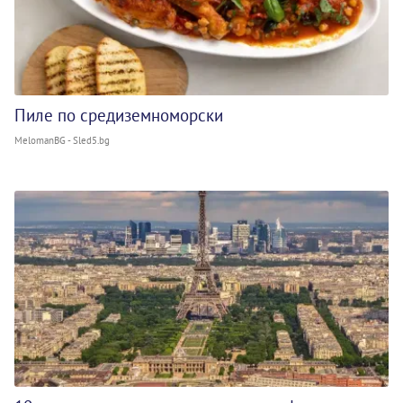
Пиле по средиземноморски
MelomanBG - Sled5.bg