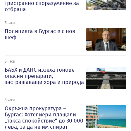
тристранно споразумение за
отбрана
3 часа
Полицията в Бургас е с нов
шеф
3 часа
БАБХ и ДАНС иззеха тонове
опасни препарати,
застрашаващи хора и природа
3 часа
Окръжна прокуратура –
Бургас: Хотелиери плащали
„такса спокойствие“ до 30 000
лева, за да не им спират