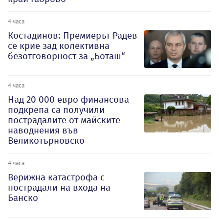
4 часа
Костадинов: Премиерът Радев
се крие зад колективна
безотговорност за „Боташ“
4 часа
Над 20 000 евро финансова
подкрепа са получили
пострадалите от майските
наводнения във
Великотърновско
4 часа
Верижна катастрофа с
пострадали на входа на
Банско