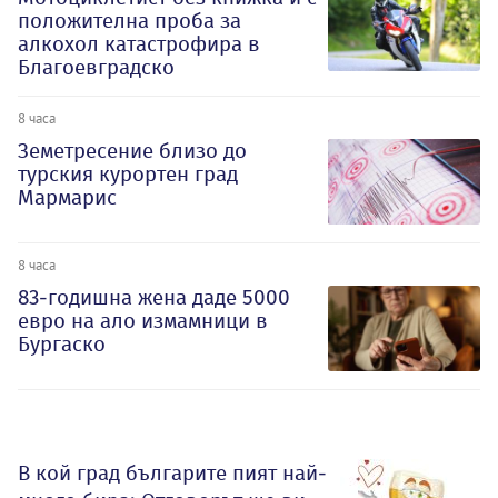
положителна проба за
алкохол катастрофира в
Благоевградско
8 часа
Земетресение близо до
турския курортен град
Мармарис
8 часа
83-годишна жена даде 5000
евро на ало измамници в
Бургаско
В кой град българите пият най-