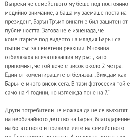
Въпреки че семейството му беше под постоянно
медийно внимание, а баща му заемаше поста на
президент, Барън Тръмп винаги е бил защитен от
публичността. Затова не е изненада, че
коментарите под видеото на младия Барън са
пълни със зашеметени реакции. Мнозина
отбелязаха впечатляващия му ръст, като
припомнят, че той вече е висок около 2 метра.
Един от коментиращите отбелязва: „Виждам как
Барън е много висок сега. В тази фотосесия той е
само на 4 години, но изглежда поне на 7.“
Други потребители не можаха да не се възхитят
на необичайното детство на Барън, благодарение
на богатството и привилегиите на семейството
му. Един коментар гласи: „4-годишно дете с цял