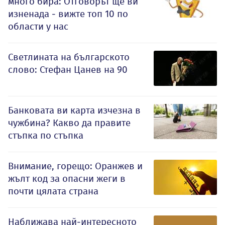
много бира: Отговорът ще ви
изненада - вижте топ 10 по
области у нас
Светлината на българското
слово: Стефан Цанев на 90
Банковата ви карта изчезна в
чужбина? Какво да правите
стъпка по стъпка
Внимание, горещо: Оранжев и
жълт код за опасни жеги в
почти цялата страна
Наближава най-интересното