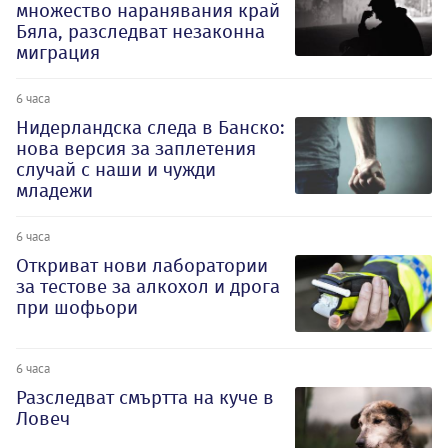
множество наранявания край
Бяла, разследват незаконна
миграция
6 часа
Нидерландска следа в Банско:
нова версия за заплетения
случай с наши и чужди
младежи
6 часа
Откриват нови лаборатории
за тестове за алкохол и дрога
при шофьори
6 часа
Разследват смъртта на куче в
Ловеч