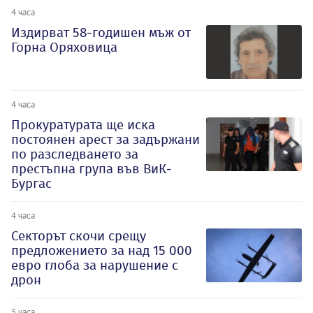
4 часа
Издирват 58-годишен мъж от
Горна Оряховица
4 часа
Прокуратурата ще иска
постоянен арест за задържани
по разследването за
престъпна група във ВиК-
Бургас
4 часа
Секторът скочи срещу
предложението за над 15 000
евро глоба за нарушение с
дрон
5 часа