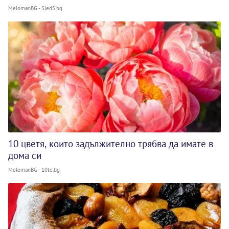
MelomanBG - Sled5.bg
10 цветя, които задължително трябва да имате в
дома си
MelomanBG - 10te.bg