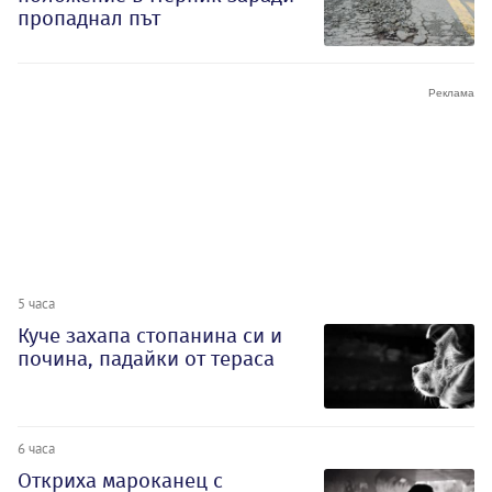
пропаднал път
5 часа
Куче захапа стопанина си и
почина, падайки от тераса
6 часа
Откриха мароканец с