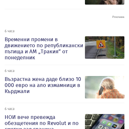
6 часа
Временни промени в
движението по републикански
пътища и АМ „Тракия“ от
понеделник
6 часа
Възрастна жена даде близо 10
000 евро на ало измамници в
Кърджали
6 часа
НОИ вече превежда
обезщетения по Revolut и по