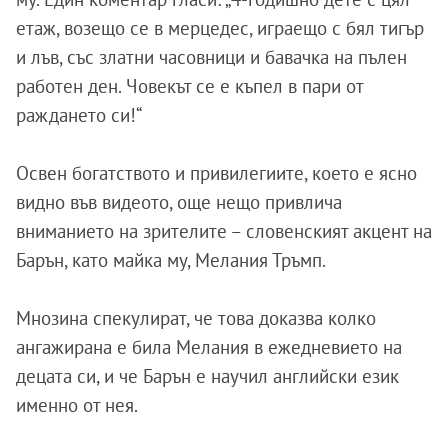
етаж, возещо се в мерцедес, играещо с бял тигър
и лъв, със златни часовници и бавачка на пълен
работен ден. Човекът се е къпел в пари от
раждането си!“
Освен богатството и привилегиите, което е ясно
видно във видеото, още нещо привлича
вниманието на зрителите – словенският акцент на
Барън, като майка му, Мелания Тръмп.
Мнозина спекулират, че това доказва колко
ангажирана е била Мелания в ежедневието на
децата си, и че Барън е научил английски език
именно от нея.