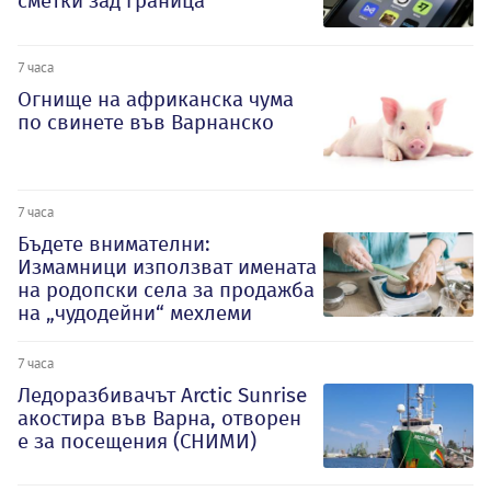
сметки зад граница
7 часа
Огнище на африканска чума
по свинете във Варнанско
7 часа
Бъдете внимателни:
Измамници използват имената
на родопски села за продажба
на „чудодейни“ мехлеми
7 часа
Ледоразбивачът Arctic Sunrise
акостира във Варна, отворен
е за посещения (СНИМИ)