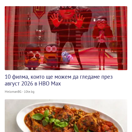
10 филма, които ще можем да гледаме през
август 2026 в HBO Max
MelomanBG - 10te.bg