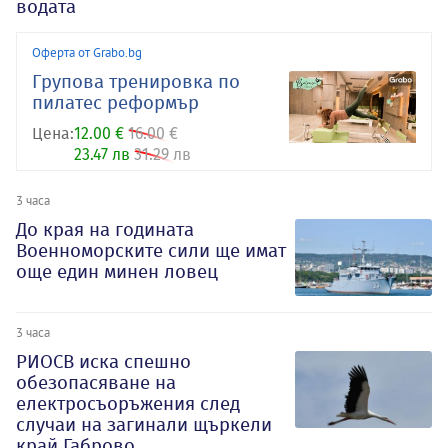
водата
Оферта от Grabo.bg
Групова тренировка по
пилатес реформър
Цена:
12.00 €
16.00 €
23.47 лв
31.29 лв
3 часа
До края на годината
Военноморските сили ще имат
още един минен ловец
3 часа
РИОСВ иска спешно
обезопасяване на
електросъоръжения след
случаи на загинали щъркели
край Габрово