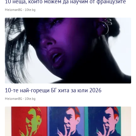
10 неща, които можем да научим от французите
MelomanBG - 10te.bg
10-те най-горещи БГ хита за юли 2026
MelomanBG - 10te.bg