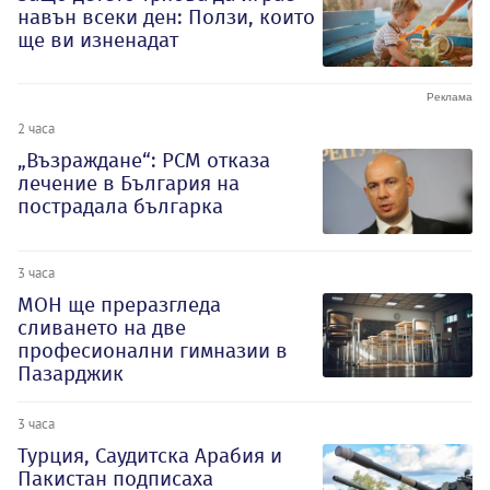
навън всеки ден: Ползи, които
ще ви изненадат
2 часа
„Възраждане“: РСМ отказа
лечение в България на
пострадала българка
3 часа
МОН ще преразгледа
сливането на две
професионални гимназии в
Пазарджик
3 часа
Турция, Саудитска Арабия и
Пакистан подписаха