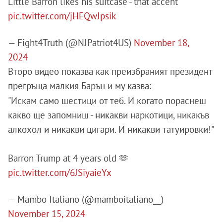
Little Barron likes his suitcase - that accent
pic.twitter.com/jHEQwJpsik
— Fight4Truth (@NJPatriot4US)
November 18,
2024
Второ видео показва как преизбраният президент
прегръща малкия Барън и му казва:
"Искам само шестици от теб. И когато пораснеш
какво ще запомниш - никакви наркотици, никакъв
алкохол и никакви цигари. И никакви татуировки!"
Barron Trump at 4 years old 🫶
pic.twitter.com/6JSiyaieYx
— Mambo Italiano (@mamboitaliano__)
November 15, 2024