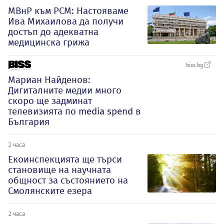
МВнР към РСМ: Настояваме
Ива Михаилова да получи
достъп до адекватна
медицинска грижа
biss.bg
Мариан Найденов:
Дигиталните медии много
скоро ще задминат
телевизията по media spend в
България
2 часа
Екоинспекцията ще търси
становище на научната
общност за състоянието на
Смолянските езера
2 часа