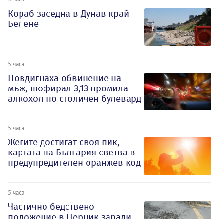
Кораб заседна в Дунав край
Белене
5 часа
Повдигнаха обвинение на
мъж, шофирал 3,13 промила
алкохол по столичен булевард
5 часа
Жегите достигат своя пик,
картата на България светва в
предупредителен оранжев код
5 часа
Частично бедствено
положение в Перник заради