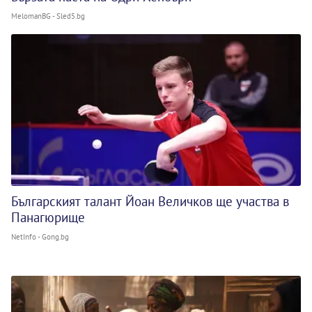
MelomanBG - Sled5.bg
Българският талант Йоан Величков ще участва в
Панагюрище
NetInfo - Gong.bg