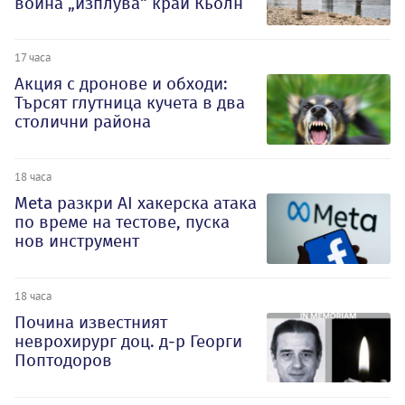
война „изплува“ край Кьолн
17 часа
Акция с дронове и обходи:
Търсят глутница кучета в два
столични района
18 часа
Meta разкри AI хакерска атака
по време на тестове, пуска
нов инструмент
18 часа
Почина известният
неврохирург доц. д-р Георги
Поптодоров