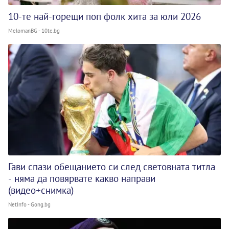
10-те най-горещи поп фолк хита за юли 2026
MelomanBG - 10te.bg
Гави спази обещанието си след световната титла
- няма да повярвате какво направи
(видео+снимка)
NetInfo - Gong.bg