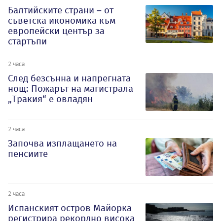
Балтийските страни – от
съветска икономика към
европейски център за
стартъпи
2 часа
След безсънна и напрегната
нощ: Пожарът на магистрала
„Тракия“ е овладян
2 часа
Започва изплащането на
пенсиите
2 часа
Испанският остров Майорка
регистрира рекордно висока