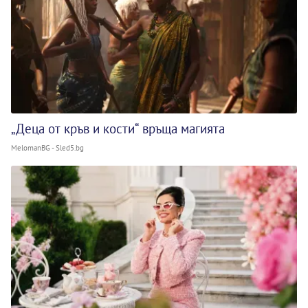
„Деца от кръв и кости“ връща магията
MelomanBG - Sled5.bg