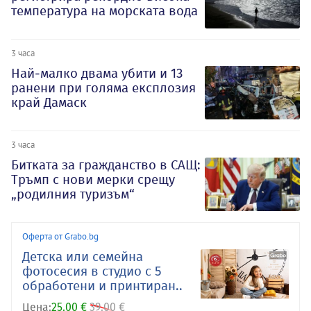
температура на морската вода
3 часа
Най-малко двама убити и 13
ранени при голяма експлозия
край Дамаск
3 часа
Битката за гражданство в САЩ:
Тръмп с нови мерки срещу
„родилния туризъм“
Оферта от Grabo.bg
Детска или семейна
фотосесия в студио с 5
обработени и принтиран..
Цена:
25.00 €
39.00 €