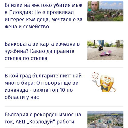
Близки на жестоко убития мъж
в Пловдив: Не е проявявал
интерес към деца, мечтаеше за
жена и семейство
Банковата ви карта изчезна в
чужбина? Какво да правите
стъпка по стъпка
В кой град българите пият най-
много бира: Отговорът ще ви
изненада - вижте топ 10 по
области у нас
България с рекорден износ на
ток, АЕЦ „Козлодуй“ работи