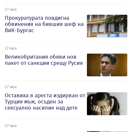
17 часа
Прокуратурата повдигна
обвинения на бившия шеф на
ВиК-Бургас
17 часа
Великобритания обяви нов
пакет от санкции срещу Русия
17 часа
Оставиха в ареста издирван от
Турция мъж, осъден за
сексуално насилие над дете
17 часа