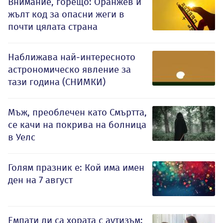
Внимание, горещо: Оранжев и
жълт код за опасни жеги в
почти цялата страна
Наближава най-интересното
астрономическо явление за
тази година (СНИМКИ)
Мъж, преоблечен като Смъртта,
се качи на покрива на болница
в Уелс
Голям празник е: Кой има имен
ден на 7 август
Емпати ли са хората с аутизъм: