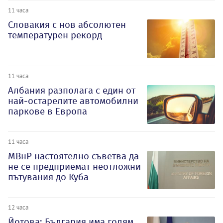
11 часа
Словакия с нов абсолютен
температурен рекорд
11 часа
Албания разполага с един от
най-остарелите автомобилни
паркове в Европа
11 часа
МВнР настоятелно съветва да
не се предприемат неотложни
пътувания до Куба
12 часа
Йотова: България има голям