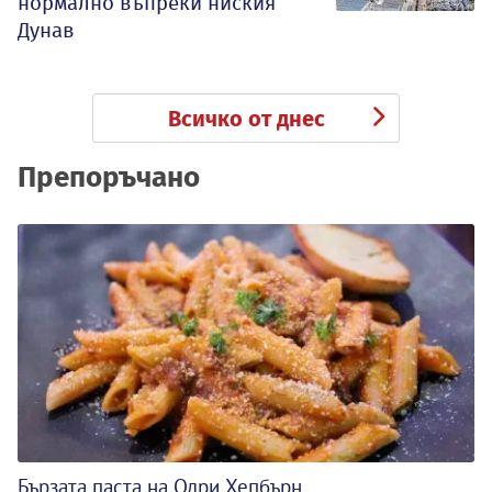
нормално въпреки ниския
Дунав
Всичко от днес
Препоръчано
Бързата паста на Одри Хепбърн