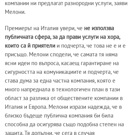
компании ни предлагат разнородни услуги, заяви
Мелони.
Премиерът на Италия увери, че
не използва
публичната сфера, за да прави услуги на хора,
които са й приятели
и подчерта, че това не е и е
присъщо. Мелони сподели, че самата тя няма
ясни идеи по въпроса, касаещ гарантиране на
сигурността на комуникациите и подчерта, че
става дума за една частна компания, която е
много напреднала в технологичен план в тази
област за разлика от обществените компании в
Италия и Европа. Мелони изрази надежда, че в
близко бъдеще публична компания би била
способна да осигурява също подобна степен на
защита. Тя допълни, че сега в случая