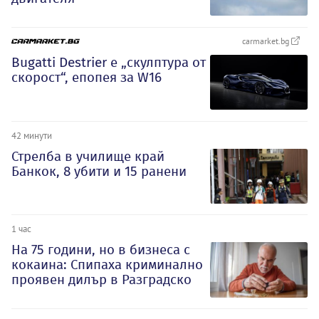
carmarket.bg
Bugatti Destrier е „скулптура от
скорост“, епопея за W16
42 минути
Стрелба в училище край
Банкок, 8 убити и 15 ранени
1 час
На 75 години, но в бизнеса с
кокаина: Спипаха криминално
проявен дилър в Разградско