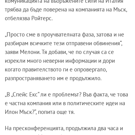
комуникацията на въоръжените сили на Италия
трябва да бъде поверена на компанията на Мъск,
отбелязва Ройтерс.
„Просто сме в проучвателната фаза, затова и не
разбирам всичките тези отправени обвинения“,
заяви Мелони. Тя добави, че по случая са се
изрекли много неверни информации и дори
когато правителството ги е опровергало,
разпространяването им е продължило.
„В „Спейс Екс“ ли е проблемът? Във факта, че това
е частна компания или в политическите идеи на
Илон Мъск?“, попита още тя.
На пресконференцията, продължила два часа и