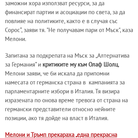
заможни хора използват ресурси, за да
финансират партии и асоциации по света, за да
повлияе на политиките, както е в случая със
Сорос“, заяви тя. "Не получавам пари от Мъск", каза
Мелони.
Запитана за подкрепата на Мъск за „Алтернатива
за Германия“ и
критиките му към Олаф Шолц
,
Мелони заяви, че би искала да припомни
намесата от германска страна в кампанията за
парламентарните избори в Италия. Тя визира
изразената по онова време тревога от страна на
германски представители относно нейните
позиции, ако тя дойде на власт в Италия.
Мелони и Тръмп прекараха „една прекрасна