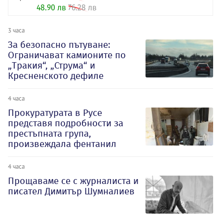
48.90 лв
76.28 лв
3 часа
За безопасно пътуване:
Ограничават камионите по
„Тракия“, „Струма“ и
Кресненското дефиле
4 часа
Прокуратурата в Русе
представя подробности за
престъпната група,
произвеждала фентанил
4 часа
Прощаваме се с журналиста и
писател Димитър Шумналиев