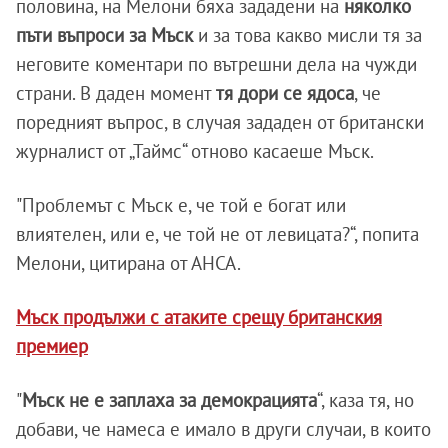
половина, на Мелони бяха зададени на
няколко
пъти въпроси за Мъск
и за това какво мисли тя за
неговите коментари по вътрешни дела на чужди
страни. В даден момент
тя дори се ядоса
, че
поредният въпрос, в случая зададен от британски
журналист от „Таймс“ отново касаеше Мъск.
"Проблемът с Мъск е, че той е богат или
влиятелен, или е, че той не от левицата?“, попита
Мелони, цитирана от АНСА.
Мъск продължи с атаките срещу британския
премиер
"
Мъск не е заплаха за демокрацията
“, каза тя, но
добави, че намеса е имало в други случаи, в които