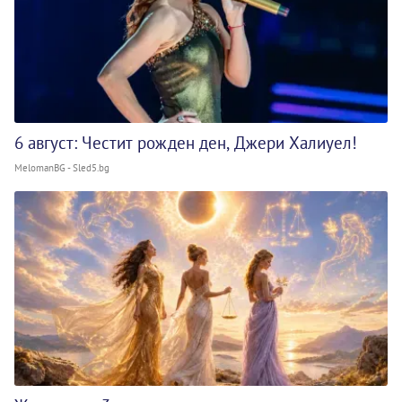
6 август: Честит рожден ден, Джери Халиуел!
MelomanBG - Sled5.bg