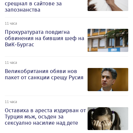
срещнал в сайтове за
запознанства
11 часа
Прокуратурата повдигна
обвинения на бившия шеф на
ВиК-Бургас
11 часа
Великобритания обяви нов
пакет от санкции срещу Русия
11 часа
Оставиха в ареста издирван от
Турция мъж, осъден за
сексуално насилие над дете