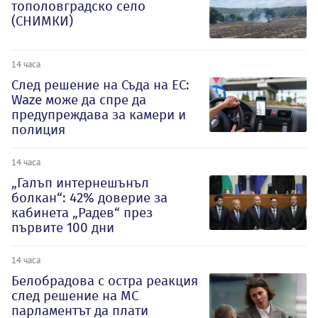
тополовградско село
(СНИМКИ)
14 часа
След решение на Съда на ЕС:
Waze може да спре да
предупреждава за камери и
полиция
14 часа
„Галъп интернешънъл
болкан“: 42% доверие за
кабинета „Радев“ през
първите 100 дни
14 часа
Белобрадова с остра реакция
след решение на МС
парламентът да плати