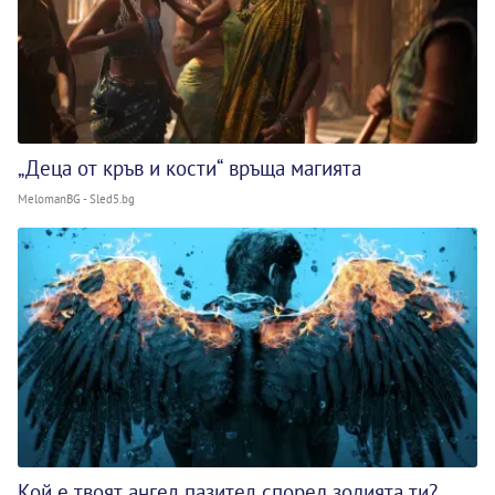
„Деца от кръв и кости“ връща магията
MelomanBG - Sled5.bg
Кой е твоят ангел пазител според зодията ти?