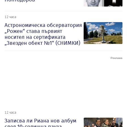
12 часа
Астрономическа обсерватория
„Рожен“ става първият
носител на сертификата
„Звезден обект №1“ (СНИМКИ)
12 часа
Записва ли Риана нов албум
след 10-годишна пауза