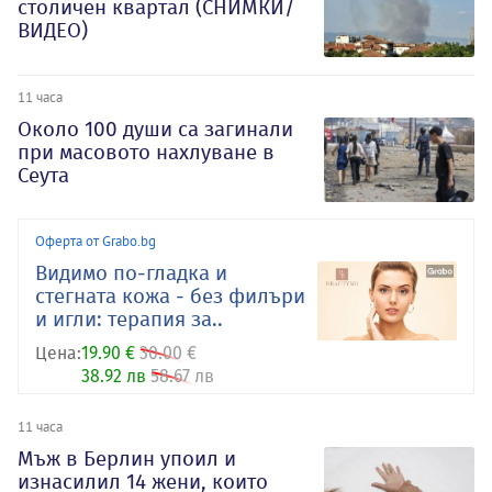
столичен квартал (СНИМКИ/
ВИДЕО)
11 часа
Около 100 души са загинали
при масовото нахлуване в
Сеута
Оферта от Grabo.bg
Видимо по-гладка и
стегната кожа - без филъри
и игли: терапия за..
Цена:
19.90 €
30.00 €
38.92 лв
58.67 лв
11 часа
Мъж в Берлин упоил и
изнасилил 14 жени, които