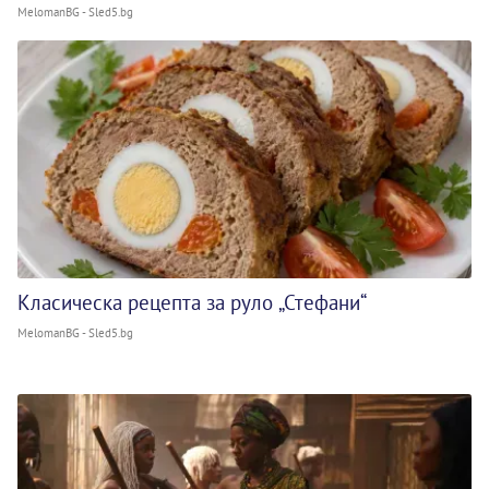
MelomanBG - Sled5.bg
Класическа рецепта за руло „Стефани“
MelomanBG - Sled5.bg